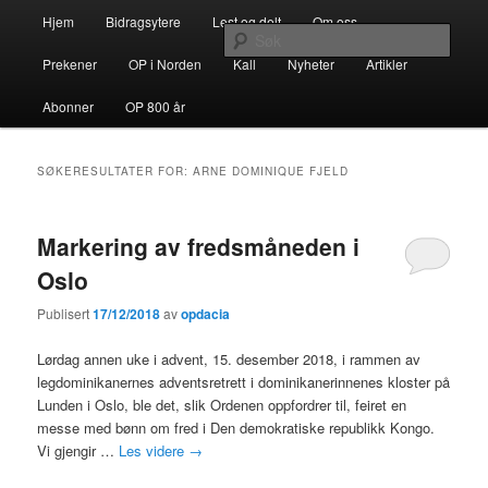
Gå
Gå
Hovedmeny
opdacia.org
Hjem
Bidragsytere
Lest og delt
Om oss
direkte
direkte
Søk
til
til
Prekener
OP i Norden
Kall
Nyheter
Artikler
hovedinnholdet
sekundærinnholdet
Dominikanerordenen i Norden
Abonner
OP 800 år
SØKERESULTATER FOR:
ARNE DOMINIQUE FJELD
Markering av fredsmåneden i
Oslo
Publisert
17/12/2018
av
opdacia
Lørdag annen uke i advent, 15. desember 2018, i rammen av
legdominikanernes adventsretrett i dominikanerinnenes kloster på
Lunden i Oslo, ble det, slik Ordenen oppfordrer til, feiret en
messe med bønn om fred i Den demokratiske republikk Kongo.
Vi gjengir …
Les videre
→