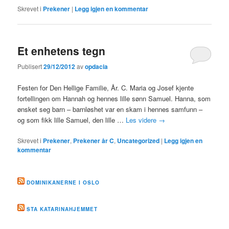
Skrevet i
Prekener
|
Legg igjen en kommentar
Et enhetens tegn
Publisert
29/12/2012
av
opdacia
Festen for Den Hellige Familie, År. C. Maria og Josef kjente
fortellingen om Hannah og hennes lille sønn Samuel. Hanna, som
ønsket seg barn – barnløshet var en skam i hennes samfunn –
og som fikk lille Samuel, den lille …
Les videre
→
Skrevet i
Prekener
,
Prekener år C
,
Uncategorized
|
Legg igjen en
kommentar
DOMINIKANERNE I OSLO
STA KATARINAHJEMMET