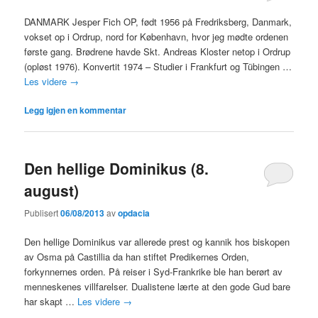
DANMARK Jesper Fich OP, født 1956 på Fredriksberg, Danmark,
vokset op i Ordrup, nord for København, hvor jeg mødte ordenen
første gang. Brødrene havde Skt. Andreas Kloster netop i Ordrup
(opløst 1976). Konvertit 1974 – Studier i Frankfurt og Tübingen …
Les videre
→
Legg igjen en kommentar
Den hellige Dominikus (8.
august)
Publisert
06/08/2013
av
opdacia
Den hellige Dominikus var allerede prest og kannik hos biskopen
av Osma på Castillia da han stiftet Predikernes Orden,
forkynnernes orden. På reiser i Syd-Frankrike ble han berørt av
menneskenes villfarelser. Dualistene lærte at den gode Gud bare
har skapt …
Les videre
→