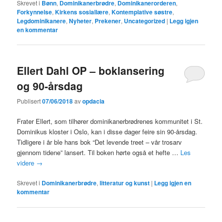
Skrevet i
Bønn
,
Dominikanerbrødre
,
Dominikanerorderen
,
Forkynnelse
,
Kirkens sosiallære
,
Kontemplative søstre
,
Legdominikanere
,
Nyheter
,
Prekener
,
Uncategorized
|
Legg igjen
en kommentar
Ellert Dahl OP – boklansering
og 90-årsdag
Publisert
07/06/2018
av
opdacia
Frater Ellert, som tilhører dominikanerbrødrenes kommunitet i St.
Dominikus kloster i Oslo, kan i disse dager feire sin 90-årsdag.
Tidligere i år ble hans bok “Det levende treet – vår trosarv
gjennom tidene” lansert. Til boken hørte også et hefte …
Les
videre
→
Skrevet i
Dominikanerbrødre
,
litteratur og kunst
|
Legg igjen en
kommentar