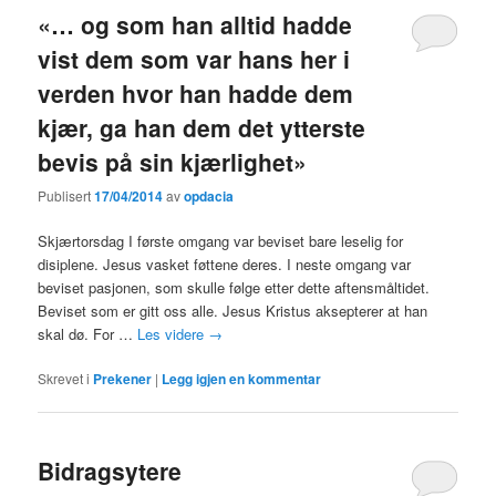
«… og som han alltid hadde
vist dem som var hans her i
verden hvor han hadde dem
kjær, ga han dem det ytterste
bevis på sin kjærlighet»
Publisert
17/04/2014
av
opdacia
Skjærtorsdag I første omgang var beviset bare leselig for
disiplene. Jesus vasket føttene deres. I neste omgang var
beviset pasjonen, som skulle følge etter dette aftensmåltidet.
Beviset som er gitt oss alle. Jesus Kristus aksepterer at han
skal dø. For …
Les videre
→
Skrevet i
Prekener
|
Legg igjen en kommentar
Bidragsytere