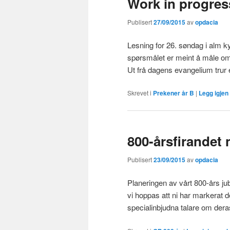
Work in progres
Publisert
27/09/2015
av
opdacia
Lesning for 26. søndag i alm kyr
spørsmålet er meint å måle om 
Ut frå dagens evangelium trur 
Skrevet i
Prekener år B
|
Legg igje
800-årsfirandet 
Publisert
23/09/2015
av
opdacia
Planeringen av vårt 800-års jub
vi hoppas att ni har markerat de
specialinbjudna talare om de