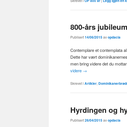
Skrevet i
OP 800 år
|
Legg igjen en
800-års jubileu
Publisert
14/06/2015
av
opdacia
Contemplare et contemplata ali
Dette har vært dominikanernes 
men bring videre det du motta
videre
→
Skrevet i
Artikler
,
Dominikanerbrød
Hyrdingen og hy
Publisert
26/04/2015
av
opdacia