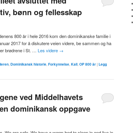
ileet avsluttet med
tiv, bønn og fellesskap
rdenens 800 år i hele 2016 kom den dominikanske familie i
nuar 2017 for å diskutere veien videre, be sammen og ha
t er brødrene i St. …
Les videre
→
deren
,
Dominikansk historie
,
Forkynnelse
,
Kall
,
OP 800 år
|
Legg
ingene ved Middelhavets
 en dominikansk oppgave
s. We are safe. We have a warm bed to sleep in and live in