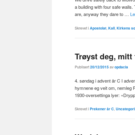
a building with four safe walls.
are, anyway they dare to …
Le
Skrevet i
Apostolat
,
Kall
,
Kirkens so
Trøyst deg, mitt 
Publisert
20/12/2015
av
opdacia
4. søndag i advent år C I adve
hymnene eg veit om, nemleg Ro
1930-oversettinga lyer: «Drypp
Skrevet i
Prekener år C
,
Uncategori