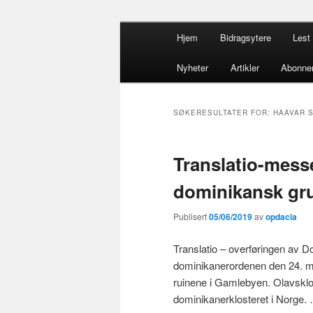
Gå
Gå
Hovedmeny
opdacia.org
Hjem
Bidragsytere
Lest 
direkte
direkte
til
til
Dominikanero
Nyheter
Artikler
Abonne
hovedinnholdet
sekundærinnholdet
SØKERESULTATER FOR:
HAAVAR 
Translatio-mes
dominikansk gr
Publisert
05/06/2019
av
opdacia
Translatio – overføringen av D
dominikanerordenen den 24. ma
ruinene i Gamlebyen. Olavsklos
dominikanerklosteret i Norge