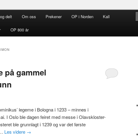
og delt
Om oss
Prekener
OP i Norden
Kall
rdenen i Norden
r
OP 800 år
SIMON
se på gammel
unn
ominikus’ legeme i Bologna i 1233 – minnes i
i. I Oslo ble dagen feiret med messe i Olavskloster-
teret ble grunnlagt i 1239 og var det første
. …
Les videre
→