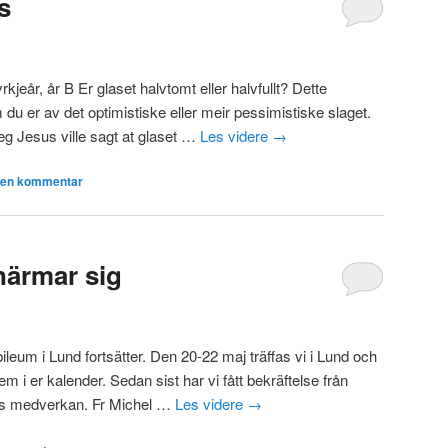
s
kjeår, år B Er glaset halvtomt eller halvfullt? Dette
du er av det optimistiske eller meir pessimistiske slaget.
eg Jesus ville sagt at glaset …
Les videre
→
n en kommentar
närmar sig
ileum i Lund fortsätter. Den 20-22 maj träffas vi i Lund och
m i er kalender. Sedan sist har vi fått bekräftelse från
ras medverkan. Fr Michel …
Les videre
→