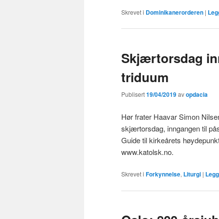
Skrevet i
Dominikanerorderen
|
Leg
Skjærtorsdag in
triduum
Publisert
19/04/2019
av
opdacia
Hør frater Haavar Simon Nilsen
skjærtorsdag, inngangen til pås
Guide til kirkeårets høydepunk
www.katolsk.no.
Skrevet i
Forkynnelse
,
Liturgi
|
Legg