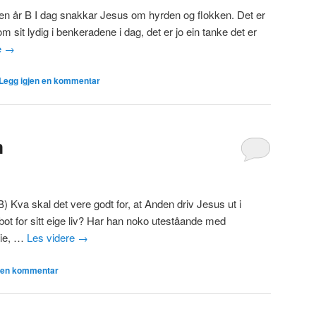
den år B I dag snakkar Jesus om hyrden og flokken. Det er
 sit lydig i benkeradene i dag, det er jo ein tanke det er
e
→
Legg igjen en kommentar
m
B) Kva skal det vere godt for, at Anden driv Jesus ut i
ot for sitt eige liv? Har han noko uteståande med
rie, …
Les videre
→
n en kommentar