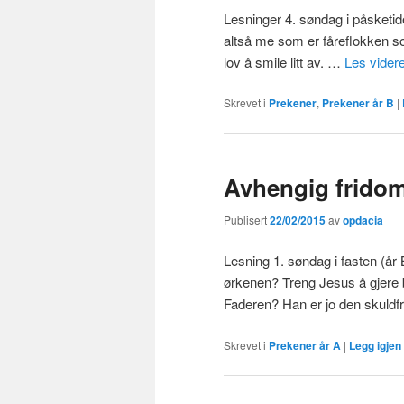
Lesninger 4. søndag i påsketi
altså me som er fåreflokken som
lov å smile litt av. …
Les vider
Skrevet i
Prekener
,
Prekener år B
|
Avhengig frido
Publisert
22/02/2015
av
opdacia
Lesning 1. søndag i fasten (år 
ørkenen? Treng Jesus å gjere b
Faderen? Han er jo den skuldf
Skrevet i
Prekener år A
|
Legg igje