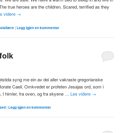
 The true heroes are the children. Scared, terrified as they
s videre
→
siallære
|
Legg igjen en kommentar
folk
ntstida syng me ein av dei aller vakraste gregorianske
rate Caeli. Omkvedet er profeten Jesajas ord, som i
, I himler, fra oven, og fra skyene …
Les videre
→
zed
|
Legg igjen en kommentar