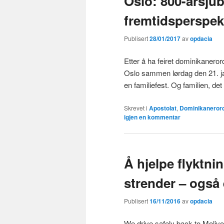
Oslo: 800-årsjub
fremtidsperspek
Publisert
28/01/2017
av
opdacia
Etter å ha feiret dominikanero
Oslo sammen lørdag den 21. ja
en familiefest. Og familien, de
Skrevet i
Apostolat
,
Dominikaneror
igjen en kommentar
Å hjelpe flyktn
strender – også
Publisert
16/11/2016
av
opdacia
We drive safely back to Molivo