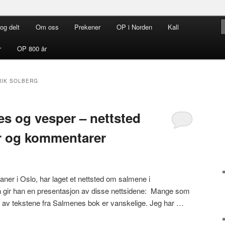
og delt
Om oss
Prekener
OP i Norden
Kall
rdenen i Norden
r
OP 800 år
RIK SOLBERG
es og vesper – nettsted
r og kommentarer
aner i Oslo, har laget et nettsted om salmene i
en gir han en presentasjon av disse nettsidene: Mange som
 av tekstene fra Salmenes bok er vanskelige. Jeg har …