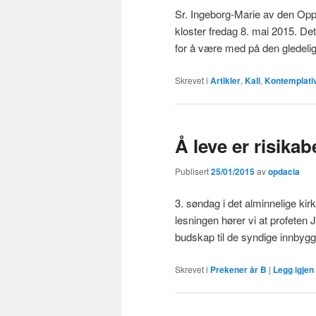
Sr. Ingeborg-Marie av den Opps
kloster fredag 8. mai 2015. De
for å være med på den gle
Skrevet i
Artikler
,
Kall
,
Kontemplati
Å leve er risikabe
Publisert
25/01/2015
av
opdacia
3. søndag i det alminnelige ki
lesningen hører vi at profeten
budskap til de syndige innbyg
Skrevet i
Prekener år B
|
Legg igje