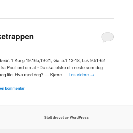
rketrappen
irkeår: 1 Kong 19:16b,19-21; Gal 5:1,13-18; Luk 9:51-62
Pauli ord om at «Du skal elske din neste som deg
 meg lite. Hva med deg? — Kjære …
Les videre
→
n en kommentar
Stolt drevet av WordPress