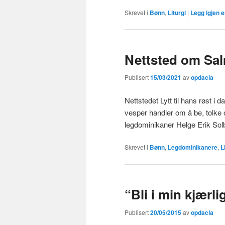
Skrevet i
Bønn
,
Liturgi
|
Legg igjen 
Nettsted om Sal
Publisert
15/03/2021
av
opdacia
Nettstedet Lytt til hans røst 
vesper handler om å be, tolke 
legdominikaner Helge Erik So
Skrevet i
Bønn
,
Legdominikanere
,
L
“Bli i min kjærli
Publisert
20/05/2015
av
opdacia