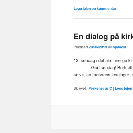
Legg igjen en kommentar
En dialog på ki
Publisert
28/06/2013
av
opdacia
13. søndag i det alminnelige k
— God søndag! Bortsett fra 
selv», sa messens lesninger
Skrevet i
Prekener år C
|
Legg igje