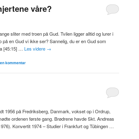
 hjertene våre?
ge sliter med troen på Gud. Tvilen ligger alltid og lurer i
o på en Gud vi ikke ser? Sannelig, du er en Gud som
aja [45:15] …
Les videre
→
n en kommentar
 1956 på Fredriksberg, Danmark, vokset op i Ordrup,
mødte ordenen første gang. Brødrene havde Skt. Andreas
1976). Konvertit 1974 – Studier i Frankfurt og Tübingen …