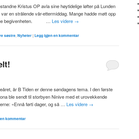
tandne Kristus OP avla sine høytidelige løfter på Lunden
t var en strålende vår-ettermiddag. Mange hadde møtt opp
delige begivenheten. …
Les videre
→
ve søstre
,
Nyheter
|
Legg igjen en kommentar
lt!
rkeåret, år B Tiden er denne søndagens tema. I den første
 Jona ble sendt til storbyen Ninive med et urovekkende
gerne: «Ennå førti dager, og så …
Les videre
→
n en kommentar