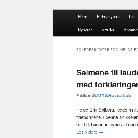
Gå
Gå
Hovedmeny
opdacia.org
Hjem
Bidragsytere
Lest 
direkte
direkte
til
til
Dominikanero
Nyheter
Artikler
Abonne
hovedinnholdet
sekundærinnholdet
SØKERESULTATER FOR:
HELGE E
Salmene til laud
med forklaringe
Publisert
30/08/2024
av
opdacia
Helge Erik Solberg, legdominik
tidebønnene. I denne artikkel
ber tidebønnene synes at noen
Les videre
→