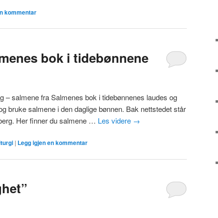
en kommentar
menes bok i tidebønnene
i dag – salmene fra Salmenes bok i tidebønnenes laudes og
og bruke salmene i den daglige bønnen. Bak nettstedet står
lberg. Her finner du salmene …
Les videre
→
iturgi
|
Legg igjen en kommentar
ghet”