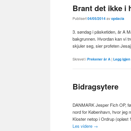
Brant det ikke i
Publisert
04/05/2014
av
opdacia
3. søndag i påsketiden, år A Man
bakgrunnen. Hvordan kan vi tr
skjuler seg, sier profeten Jes
Skrevet i
Prekener år A
|
Legg igje
Bidragsytere
DANMARK Jesper Fich OP, født
nord for København, hvor jeg 
Kloster netop i Ordrup (opløst 
Les videre
→