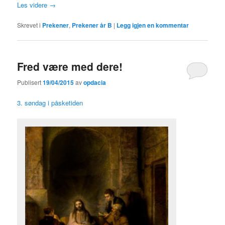
Les videre
→
Skrevet i
Prekener
,
Prekener år B
|
Legg igjen en kommentar
Fred være med dere!
Publisert
19/04/2015
av
opdacia
3. søndag i påsketiden