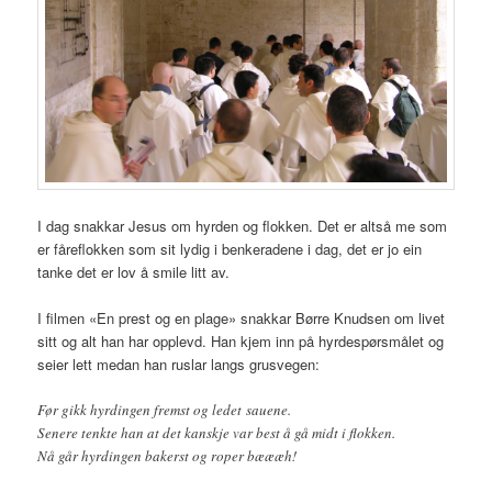
I dag snakkar Jesus om hyrden og flokken. Det er altså me som
er fåreflokken som sit lydig i benkeradene i dag, det er jo ein
tanke det er lov å smile litt av.
I filmen «En prest og en plage» snakkar Børre Knudsen om livet
sitt og alt han har opplevd. Han kjem inn på hyrdespørsmålet og
seier lett medan han ruslar langs grusvegen:
Før gikk hyrdingen fremst og ledet sauene.
Senere tenkte han at det kanskje var best å gå midt i flokken.
Nå går hyrdingen bakerst og roper bæææh!