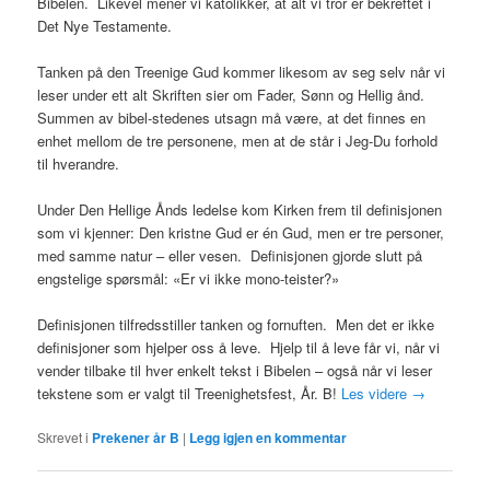
Bibelen. Likevel mener vi katolikker, at alt vi tror er bekreftet i
Det Nye Testamente.
Tanken på den Treenige Gud kommer likesom av seg selv når vi
leser under ett alt Skriften sier om Fader, Sønn og Hellig ånd.
Summen av bibel-stedenes utsagn må være, at det finnes en
enhet mellom de tre personene, men at de står i Jeg-Du forhold
til hverandre.
Under Den Hellige Ånds ledelse kom Kirken frem til definisjonen
som vi kjenner: Den kristne Gud er én Gud, men er tre personer,
med samme natur – eller vesen. Definisjonen gjorde slutt på
engstelige spørsmål: «Er vi ikke mono-teister?»
Definisjonen tilfredsstiller tanken og fornuften. Men det er ikke
definisjoner som hjelper oss å leve. Hjelp til å leve får vi, når vi
vender tilbake til hver enkelt tekst i Bibelen – også når vi leser
tekstene som er valgt til Treenighetsfest, År. B!
Les videre
→
Skrevet i
Prekener år B
|
Legg igjen en kommentar