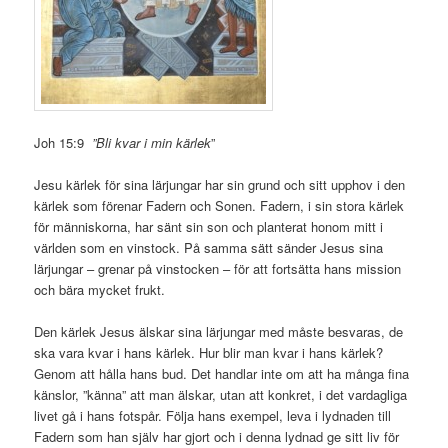
Joh 15:9
”Bli kvar i min kärlek
”
Jesu kärlek för sina lärjungar har sin grund och sitt upphov i den
kärlek som förenar Fadern och Sonen. Fadern, i sin stora kärlek
för människorna, har sänt sin son och planterat honom mitt i
världen som en vinstock. På samma sätt sänder Jesus sina
lärjungar – grenar på vinstocken – för att fortsätta hans mission
och bära mycket frukt.
Den kärlek Jesus älskar sina lärjungar med måste besvaras, de
ska vara kvar i hans kärlek. Hur blir man kvar i hans kärlek?
Genom att hålla hans bud. Det handlar inte om att ha många fina
känslor, ”känna” att man älskar, utan att konkret, i det vardagliga
livet gå i hans fotspår. Följa hans exempel, leva i lydnaden till
Fadern som han själv har gjort och i denna lydnad ge sitt liv för