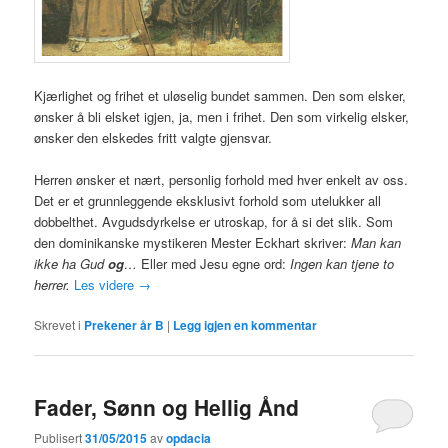
Kjærlighet og frihet et uløselig bundet sammen. Den som elsker,
ønsker å bli elsket igjen, ja, men i frihet. Den som virkelig elsker,
ønsker den elskedes fritt valgte gjensvar.
Herren ønsker et nært, personlig forhold med hver enkelt av oss.
Det er et grunnleggende eksklusivt forhold som utelukker all
dobbelthet. Avgudsdyrkelse er utroskap, for å si det slik. Som
den dominikanske mystikeren Mester Eckhart skriver:
Man kan
ikke ha Gud
og
…
Eller med Jesu egne ord:
Ingen kan tjene to
herrer.
Les videre
→
Skrevet i
Prekener år B
|
Legg igjen en kommentar
Fader, Sønn og Hellig Ånd
Publisert
31/05/2015
av
opdacia