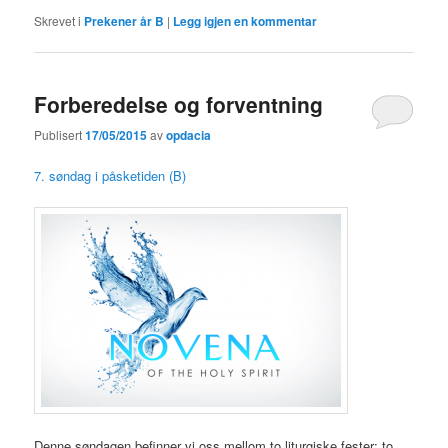
Skrevet i
Prekener år B
|
Legg igjen en kommentar
Forberedelse og forventning
Publisert
17/05/2015
av
opdacia
7. søndag i påsketiden (B)
Denne søndagen befinner vi oss mellom to liturgiske fester; to