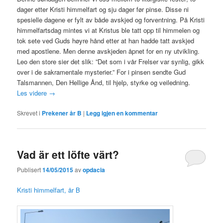
dager etter Kristi himmelfart og sju dager før pinse. Disse ni
spesielle dagene er fylt av både avskjed og forventning. På Kristi
himmelfartsdag mintes vi at Kristus ble tatt opp til himmelen og
tok sete ved Guds høyre hånd etter at han hadde tatt avskjed
med apostlene. Men denne avskjeden åpnet for en ny utvikling.
Leo den store sier det slik: ”Det som i vår Frelser var synlig, gikk
over i de sakramentale mysterier.” For i pinsen sendte Gud
Talsmannen, Den Hellige Ånd, til hjelp, styrke og veiledning.
Les videre
→
Skrevet i
Prekener år B
|
Legg igjen en kommentar
Vad är ett löfte värt?
Publisert
14/05/2015
av
opdacia
Kristi himmelfart, år B