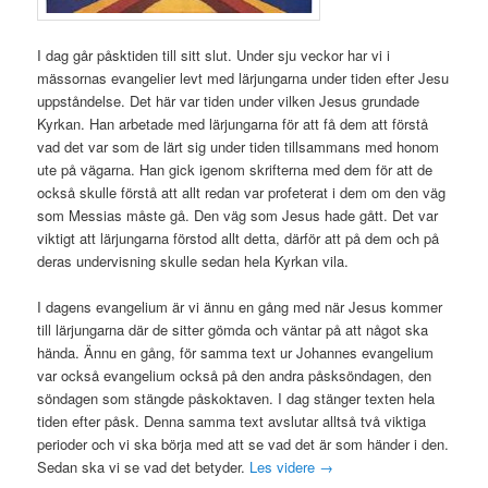
I dag går påsktiden till sitt slut. Under sju veckor har vi i
mässornas evangelier levt med lärjungarna under tiden efter Jesu
uppståndelse. Det här var tiden under vilken Jesus grundade
Kyrkan. Han arbetade med lärjungarna för att få dem att förstå
vad det var som de lärt sig under tiden tillsammans med honom
ute på vägarna. Han gick igenom skrifterna med dem för att de
också skulle förstå att allt redan var profeterat i dem om den väg
som Messias måste gå. Den väg som Jesus hade gått. Det var
viktigt att lärjungarna förstod allt detta, därför att på dem och på
deras undervisning skulle sedan hela Kyrkan vila.
I dagens evangelium är vi ännu en gång med när Jesus kommer
till lärjungarna där de sitter gömda och väntar på att något ska
hända. Ännu en gång, för samma text ur Johannes evangelium
var också evangelium också på den andra påsksöndagen, den
söndagen som stängde påskoktaven. I dag stänger texten hela
tiden efter påsk. Denna samma text avslutar alltså två viktiga
perioder och vi ska börja med att se vad det är som händer i den.
Sedan ska vi se vad det betyder.
Les videre
→