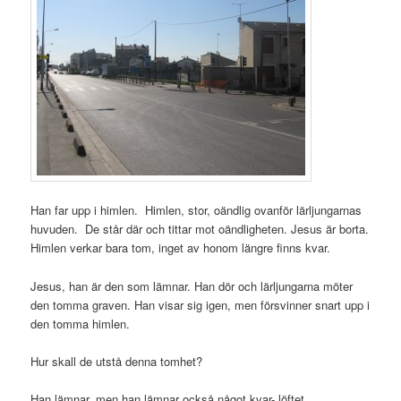
Han far upp i himlen. Himlen, stor, oändlig ovanför lärljungarnas
huvuden. De står där och tittar mot oändligheten. Jesus är borta.
Himlen verkar bara tom, inget av honom längre finns kvar.
Jesus, han är den som lämnar. Han dör och lärljungarna möter
den tomma graven. Han visar sig igen, men försvinner snart upp i
den tomma himlen.
Hur skall de utstå denna tomhet?
Han lämnar, men han lämnar också något kvar- löftet.