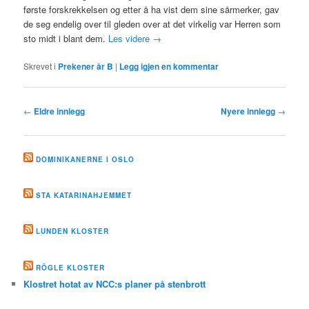
første forskrekkelsen og etter å ha vist dem sine sårmerker, gav
de seg endelig over til gleden over at det virkelig var Herren som
sto midt i blant dem.
Les videre
→
Skrevet i
Prekener år B
|
Legg igjen en kommentar
Innleggsnavigasjon
←
Eldre innlegg
Nyere innlegg
→
DOMINIKANERNE I OSLO
STA KATARINAHJEMMET
LUNDEN KLOSTER
RÖGLE KLOSTER
Klostret hotat av NCC:s planer på stenbrott