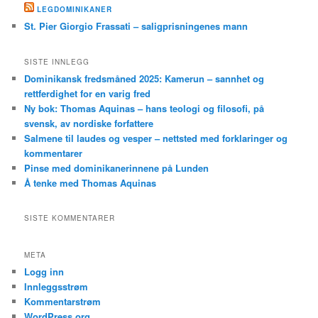
LEGDOMINIKANER
St. Pier Giorgio Frassati – saligprisningenes mann
SISTE INNLEGG
Dominikansk fredsmåned 2025: Kamerun – sannhet og
rettferdighet for en varig fred
Ny bok: Thomas Aquinas – hans teologi og filosofi, på
svensk, av nordiske forfattere
Salmene til laudes og vesper – nettsted med forklaringer og
kommentarer
Pinse med dominikanerinnene på Lunden
Å tenke med Thomas Aquinas
SISTE KOMMENTARER
META
Logg inn
Innleggsstrøm
Kommentarstrøm
WordPress.org