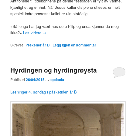
Antifonene til tidebønnene på denne festdagen er fylt av varme,
kjærlighet og ømhet. Når Jesus kaller disiplene utløses en helt
spesiell indre prosess: kallet er uimotståelig.
«Så lenge har jeg vært hos dere Filip og enda kjenner du meg
ikke?»
Les videre
→
Skrevet i
Prekener år B
|
Legg igjen en kommentar
Hyrdingen og hyrdingrøysta
Publisert
26/04/2015
av
opdacia
Lesninger 4. søndag i påsketiden år B