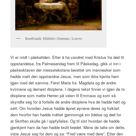
Rembrandt, Måltidet i Emmaus, Louvre
Vi er midt i påsketiden. Etter å ha vandret med Kristus fra død til
oppstandelse, fra Palmesøndag frem til Påskedag, gikk vi inn i
påskeoktaven der messetekstene berettet om mennesker som
hadde møtt den oppstandne Jesus, men som ikke kjente ham
igjen med det samme. Først Maria fra MagdaIa og de andre
kvinnene og dernest disiplene. I dagens tekst finner vi igjen de to
disiplene som møtte Herren på veien til Emmaus og som så
skyndte seg for å fortelle de andre disiplene hva de hadde hørt og
sett. Om hvordan Jesus hadde åpnet øynene deres og forklart
dem hvorfor han hadde måttet gjennomgå sin lidelse og død for
at Skriften skulle gå i oppfyllelse. Og til sist hvordan de hadde
gjenkjent ham da han hadde brutt brødet. Mens de talte om dette,
viste Jesus seg for dem og sa: “Fred være med dere”. Etter den