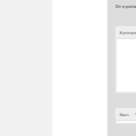
Din e-postad
Komment
Navn