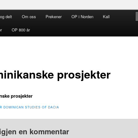
og delt
Om oss
Prekener
OP i Norden
Kall
rdenen i Norden
r
OP 800 år
inikanske prosjekter
ske prosjekter
R DOMINICAN STUDIES OF DACIA
igjen en kommentar