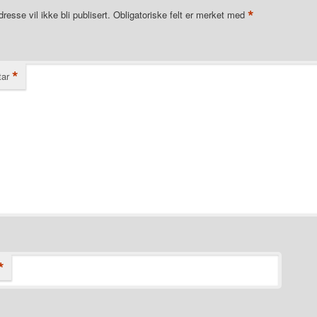
*
resse vil ikke bli publisert.
Obligatoriske felt er merket med
*
ar
*