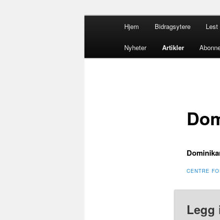
Gå
Hovedmeny
opdacia.org
Hjem
Bidragsytere
Lest 
direkte
til
Dominikanero
Nyheter
Artikler
Abonne
hovedinnholdet
Dom
Dominikan
CENTRE FO
Legg 