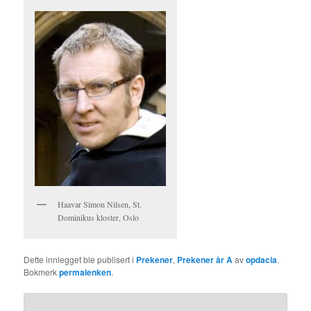
Haavar Simon Nilsen, St.
Dominikus kloster, Oslo
Dette innlegget ble publisert i
Prekener
,
Prekener år A
av
opdacia
.
Bokmerk
permalenken
.