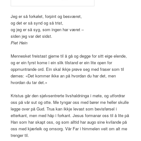
Jeg er så forkølet, forpint og besværet,
og det er så synd og så trist,
og jeg er så syg, som ingen har været –
siden jeg var det sidst.
Piet Hein
Mennesket freistast gjerne til å gå og degge for sitt eige elende,
og er ein fyrst kome i ein slik tilstand er ein lite open for
oppmuntrande ord. Ein skal ikkje prøve seg med fraser som til
dømes: «Det kommer ikke an på hvordan du har det, men
hvordan du tar det.»
Kristus går den sjølvsentrerte livshaldninga i møte, og utfordrar
oss på vår sut og otte. Me tyngar oss med bører me heller skulle
legge over på Gud. Trua kan ikkje levast som bevisførsel i
etterkant, men med håp i forkant. Jesus formanar oss til å lite på
Han som har skapt oss, og som alltid har augo sine kvilande på
oss med kjærleik og omsorg. Vår Far i himmelen veit om alt me
trenger til.