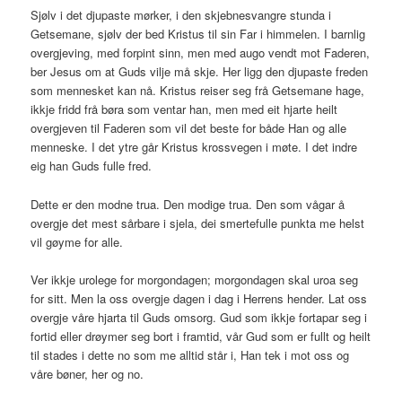
Sjølv i det djupaste mørker, i den skjebnesvangre stunda i
Getsemane, sjølv der bed Kristus til sin Far i himmelen. I barnlig
overgjeving, med forpint sinn, men med augo vendt mot Faderen,
ber Jesus om at Guds vilje må skje. Her ligg den djupaste freden
som mennesket kan nå. Kristus reiser seg frå Getsemane hage,
ikkje fridd frå børa som ventar han, men med eit hjarte heilt
overgjeven til Faderen som vil det beste for både Han og alle
menneske. I det ytre går Kristus krossvegen i møte. I det indre
eig han Guds fulle fred.
Dette er den modne trua. Den modige trua. Den som vågar å
overgje det mest sårbare i sjela, dei smertefulle punkta me helst
vil gøyme for alle.
Ver ikkje urolege for morgondagen; morgondagen skal uroa seg
for sitt. Men la oss overgje dagen i dag i Herrens hender. Lat oss
overgje våre hjarta til Guds omsorg. Gud som ikkje fortapar seg i
fortid eller drøymer seg bort i framtid, vår Gud som er fullt og heilt
til stades i dette no som me alltid står i, Han tek i mot oss og
våre bøner, her og no.