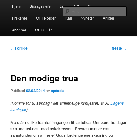
Gå
Hovedmeny
opdacia.org
Hjem
Bidragsytere
Lest og delt
Om oss
direkte
Søk
til
Prekener
OP i Norden
Kall
Nyheter
Artikler
hovedinnholdet
Dominikanerordenen i Norden
Abonner
OP 800 år
Innleggsnavigasjon
←
Forrige
Neste
→
Den modige trua
Publisert
02/03/2014
av
opdacia
(Homilie for 8. søndag i det alminnelige kyrkjeåret, år A.
Dagens
lesningar
)
Me står no like framfor inngangen til fastetida. Om berre tre dagar
skal me teiknast med askekrossen. Presten minner oss
samstundes om at me er Guds forgjengelege skapning og