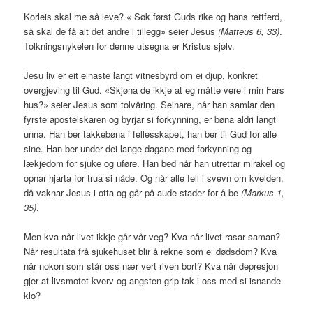
Korleis skal me så leve? « Søk først Guds rike og hans rettferd,
så skal de få alt det andre i tillegg» seier Jesus
(Matteus 6, 33)
.
Tolkningsnykelen for denne utsegna er Kristus sjølv.
Jesu liv er eit einaste langt vitnesbyrd om ei djup, konkret
overgjeving til Gud. «Skjøna de ikkje at eg måtte vere i min Fars
hus?» seier Jesus som tolvåring. Seinare, når han samlar den
fyrste apostelskaren og byrjar si forkynning, er bøna aldri langt
unna. Han ber takkebøna i fellesskapet, han ber til Gud for alle
sine. Han ber under dei lange dagane med forkynning og
lækjedom for sjuke og uføre. Han bed når han utrettar mirakel og
opnar hjarta for trua si nåde. Og når alle fell i svevn om kvelden,
då vaknar Jesus i otta og går på aude stader for å be
(Markus 1,
35)
.
Men kva når livet ikkje går vår veg? Kva når livet rasar saman?
Når resultata frå sjukehuset blir å rekne som ei dødsdom? Kva
når nokon som står oss nær vert riven bort? Kva når depresjon
gjer at livsmotet kverv og angsten grip tak i oss med si isnande
klo?