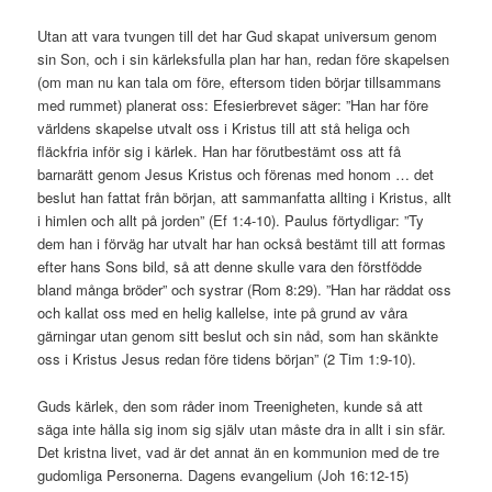
Utan att vara tvungen till det har Gud skapat universum genom
sin Son, och i sin kärleksfulla plan har han, redan före skapelsen
(om man nu kan tala om före, eftersom tiden börjar tillsammans
med rummet) planerat oss: Efesierbrevet säger: ”Han har före
världens skapelse utvalt oss i Kristus till att stå heliga och
fläckfria inför sig i kärlek. Han har förutbestämt oss att få
barnarätt genom Jesus Kristus och förenas med honom … det
beslut han fattat från början, att sammanfatta allting i Kristus, allt
i himlen och allt på jorden” (Ef 1:4-10). Paulus förtydligar: ”Ty
dem han i förväg har utvalt har han också bestämt till att formas
efter hans Sons bild, så att denne skulle vara den förstfödde
bland många bröder” och systrar (Rom 8:29). ”Han har räddat oss
och kallat oss med en helig kallelse, inte på grund av våra
gärningar utan genom sitt beslut och sin nåd, som han skänkte
oss i Kristus Jesus redan före tidens början” (2 Tim 1:9-10).
Guds kärlek, den som råder inom Treenigheten, kunde så att
säga inte hålla sig inom sig själv utan måste dra in allt i sin sfär.
Det kristna livet, vad är det annat än en kommunion med de tre
gudomliga Personerna. Dagens evangelium (Joh 16:12-15)