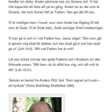
handlar om detta: Anden påminner oss om Sonens ord. Vi har
inte kapacitet att fatta allt på en gång. Anden tar av det som är
Sonens, det som Sonen fått av Fadern. Han ger det till oss.
Vi är verkligen barn i huset, som utan hinder har tillgång till det
som är Guds. Vi är Guds barn, Guds arvingar, Kristi medarvingar.
Vi kan gå ut och in i vår Faders hus. Jesus säger: ”Den som går
in genom mig skall bli räddad, och han skall gå in och han skall
gå ut” (Joh 10:9). ”Allt vad Fadern har är mitt”.
Låt oss också minnas den gode Faderns ord i liknelsen om den
förlorade sonen: ”Mitt barn, du är alltid hos mig, och allt mitt är
ditt” (Luk 15:31).
Teksten er hentet fra Anders Piltz’ bok ”Som regnet och snön –
ett kyrkoår” (Artos Bokförlag Skellefteå 1995).