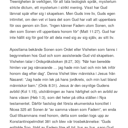
Treenigheten är verkligen, för att tala teologisk språk, mysterium
stricte dictum, ett mysterium i strikt mening. Visst har Gud
lämnat spår efter sig i skapelsen. Men Guds inre liv, Guds egen
intimitet, om den vet vi bara det som Gud har valt att uppenbara
för oss genom sin Son. ”Ingen känner Fadern utom Sonen, och
den som Sonen vill uppenbara honom för” (Matt 11:27). Gud har
inte hållit sig för god för att dela med sig av sig själv, av sitt liv.
Apostlarna bekände Sonen som Ordet eller Visheten som fanns i
begynnelsen hos Gud och som assisterade Gud vid skapelsen.
Visheten talar i Ordspråksboken (8:27, 30): ”När han beredde
himlen var jag närvarande … jag hade min lust och min lek inför
honom dag efter dag”. Denna Vishet blev människa i Jesus från
Nasaret: ”Jag hade min lek på hans jordkrets, och min lust bland
människor barn.” (Ords 8:31). Jesus är den osynlige Gudens
avbild (Kol 1:15), utstrålningen av hans härlighet och en avbild av
hans väsen (Heb 1:3), som det heter på olika ställen i Nya
testamentet. Därför fastslog det första ekumeniska konciliet i
Nicea 325 att Sonen är ”av samma väsen som Fadern”, en enda
Gud tillsammans med honom, detta som sedan togs upp av
Konstantinopelmötet 381 och blev vår trosbekännelse: ”Guds
enfödde Son, född av Fadern före all tid, ljus av ljus, sann Gud