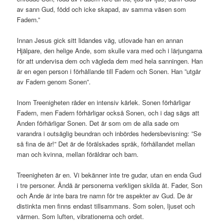
av sann Gud, född och icke skapad, av samma väsen som
Fadern.”
Innan Jesus gick sitt lidandes väg, utlovade han en annan
Hjälpare, den helige Ande, som skulle vara med och i lärjungarna
för att undervisa dem och vägleda dem med hela sanningen. Han
är en egen person i förhållande till Fadern och Sonen. Han ”utgår
av Fadern genom Sonen”.
Inom Treenigheten råder en intensiv kärlek. Sonen förhärligar
Fadern, men Fadern förhärligar också Sonen, och i dag sägs att
Anden förhärligar Sonen. Det är som om de alla sade om
varandra i outsäglig beundran och inbördes hedersbevisning: ”Se
så fina de är!” Det är de förälskades språk, förhållandet mellan
man och kvinna, mellan föräldrar och barn.
Treenigheten är en. Vi bekänner inte tre gudar, utan en enda Gud
i tre personer. Ändå är personerna verkligen skilda åt. Fader, Son
och Ande är inte bara tre namn för tre aspekter av Gud. De är
distinkta men finns endast tillsammans. Som solen, ljuset och
värmen. Som luften, vibrationerna och ordet.