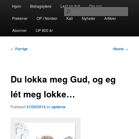
Gå
Hovedmeny
opdacia.org
Hjem
Bidragsytere
Lest og delt
Om oss
direkte
Søk
til
Prekener
OP i Norden
Kall
Nyheter
Artikler
hovedinnholdet
Dominikanerordenen i Norden
Abonner
OP 800 år
Innleggsnavigasjon
←
Forrige
Neste
→
Du lokka meg Gud, og eg
lét meg lokke…
Publisert
31/08/2014
av
opdacia