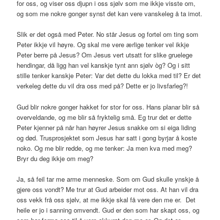
for oss, og viser oss djupn i oss sjølv som me ikkje visste om,
og som me nokre gonger synst det kan vere vanskeleg å ta imot.
Slik er det også med Peter. No står Jesus og fortel om ting som
Peter ikkje vil høyre. Og skal me vere ærlige tenker vel ikkje
Peter berre på Jesus? Om Jesus vert utsatt for slike gruelege
hendingar, då ligg han vel kanskje tynt ann sjølv òg? Og i sitt
stille tenker kanskje Peter: Var det dette du lokka med til? Er det
verkeleg dette du vil dra oss med på? Dette er jo livsfarleg?!
Gud blir nokre gonger hakket for stor for oss. Hans planar blir så
overveldande, og me blir så fryktelig små. Eg trur det er dette
Peter kjenner på når han høyrer Jesus snakke om si eiga liding
og død. Trusprosjektet som Jesus har satt i gong byrjar å koste
noko. Og me blir redde, og me tenker: Ja men kva med meg?
Bryr du deg ikkje om meg?
Ja, så feil tar me arme menneske. Som om Gud skulle ynskje å
gjere oss vondt? Me trur at Gud arbeider mot oss. At han vil dra
oss vekk frå oss sjølv, at me ikkje skal få vere den me er. Det
heile er jo i sanning omvendt. Gud er den som har skapt oss, og