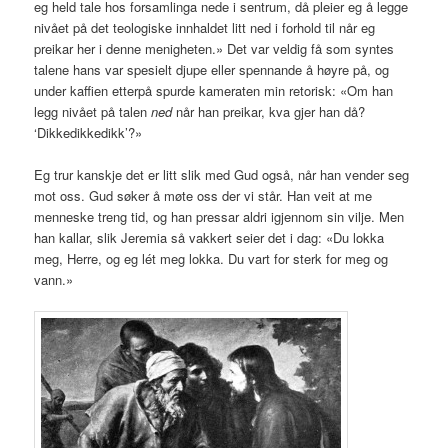
eg held tale hos forsamlinga nede i sentrum, då pleier eg å legge
nivået på det teologiske innhaldet litt ned i forhold til når eg
preikar her i denne menigheten.» Det var veldig få som syntes
talene hans var spesielt djupe eller spennande å høyre på, og
under kaffien etterpå spurde kameraten min retorisk: «Om han
legg nivået på talen
ned
når han preikar, kva gjer han då?
‘Dikkedikkedikk’?»
Eg trur kanskje det er litt slik med Gud også, når han vender seg
mot oss. Gud søker å møte oss der vi står. Han veit at me
menneske treng tid, og han pressar aldri igjennom sin vilje. Men
han kallar, slik Jeremia så vakkert seier det i dag: «Du lokka
meg, Herre, og eg lét meg lokka. Du vart for sterk for meg og
vann.»