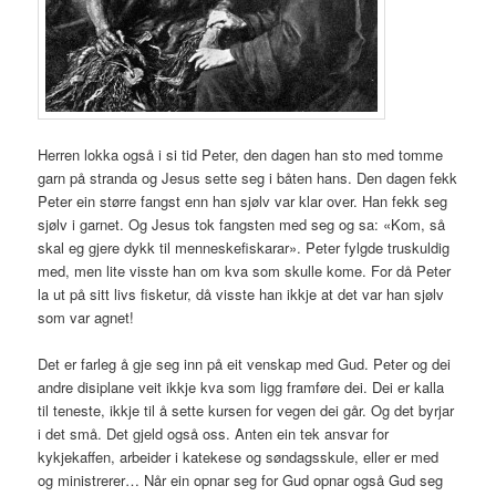
Herren lokka også i si tid Peter, den dagen han sto med tomme
garn på stranda og Jesus sette seg i båten hans. Den dagen fekk
Peter ein større fangst enn han sjølv var klar over. Han fekk seg
sjølv i garnet. Og Jesus tok fangsten med seg og sa: «Kom, så
skal eg gjere dykk til menneskefiskarar». Peter fylgde truskuldig
med, men lite visste han om kva som skulle kome. For då Peter
la ut på sitt livs fisketur, då visste han ikkje at det var han sjølv
som var agnet!
Det er farleg å gje seg inn på eit venskap med Gud. Peter og dei
andre disiplane veit ikkje kva som ligg framføre dei. Dei er kalla
til teneste, ikkje til å sette kursen for vegen dei går. Og det byrjar
i det små. Det gjeld også oss. Anten ein tek ansvar for
kykjekaffen, arbeider i katekese og søndagsskule, eller er med
og ministrerer… Når ein opnar seg for Gud opnar også Gud seg