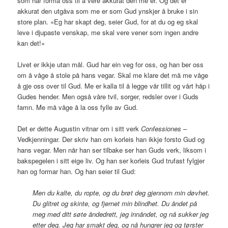
som har forma oss til å vere akkurat den me er. Og det er
akkurat den utgåva som me er som Gud ynskjer å bruke i sin
store plan. «Eg har skapt deg, seier Gud, for at du og eg skal
leve i djupaste venskap, me skal vere vener som ingen andre
kan det!»
Livet er ikkje utan mål. Gud har ein veg for oss, og han ber oss
om å våge å stole på hans vegar. Skal me klare det må me våge
å gje oss over til Gud. Me er kalla til å legge vår tillit og vårt håp i
Gudes hender. Men også våre tvil, sorger, redsler over i Guds
famn. Me må våge å la oss fylle av Gud.
Det er dette Augustin vitnar om i sitt verk
Confessiones
–
Vedkjenningar. Der skriv han om korleis han ikkje forsto Gud og
hans vegar. Men når han ser tilbake ser han Guds verk, liksom i
bakspegelen i sitt eige liv. Og han ser korleis Gud trufast fylgjer
han og formar han. Og han seier til Gud:
Men du kalte, du ropte, og du brøt deg gjennom min døvhet.
Du glitret og skinte, og fjernet min blindhet. Du åndet på
meg med ditt søte åndedrett, jeg innåndet, og nå sukker jeg
etter deg. Jeg har smakt deg, og nå hungrer jeg og tørster