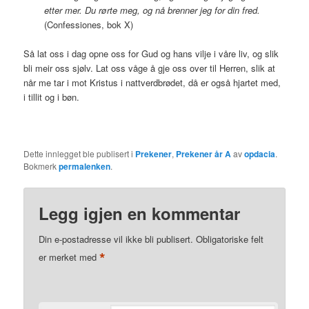
etter mer. Du rørte meg, og nå brenner jeg for din fred.
(Confessiones, bok X)
Så lat oss i dag opne oss for Gud og hans vilje i våre liv, og slik
bli meir oss sjølv. Lat oss våge å gje oss over til Herren, slik at
når me tar i mot Kristus i nattverdbrødet, då er også hjartet med,
i tillit og i bøn.
Dette innlegget ble publisert i
Prekener
,
Prekener år A
av
opdacia
.
Bokmerk
permalenken
.
Legg igjen en kommentar
Din e-postadresse vil ikke bli publisert.
Obligatoriske felt
*
er merket med