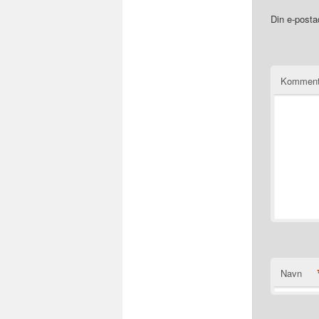
Din e-postad
Komment
Navn