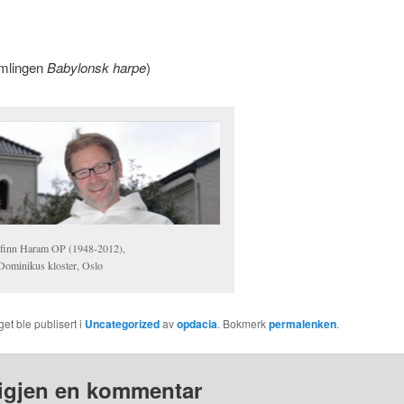
amlingen
Babylonsk harpe
)
finn Haram OP (1948-2012),
 Dominikus kloster, Oslo
et ble publisert i
Uncategorized
av
opdacia
. Bokmerk
permalenken
.
igjen en kommentar