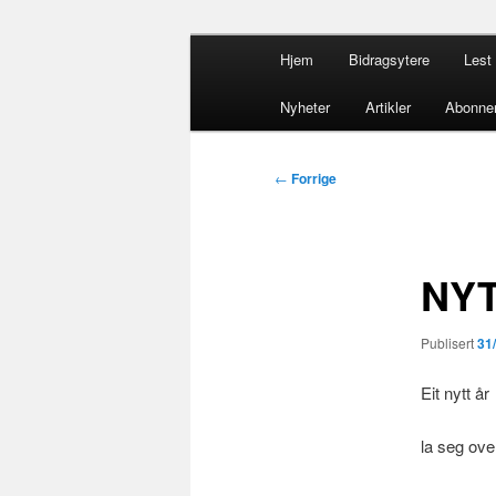
Gå
Hovedmeny
opdacia.org
Hjem
Bidragsytere
Lest 
direkte
til
Dominikanero
Nyheter
Artikler
Abonne
hovedinnholdet
Innleggsnavigasjon
←
Forrige
NY
Publisert
31
Eit nytt år
la seg ove