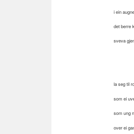
i ein augn
det berre
sveva gje
la seg til r
som ei uv
som ung 
over ei ga