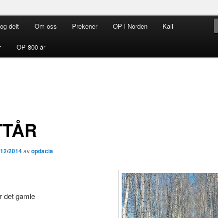
og delt
Om oss
Prekener
OP i Norden
Kall
rdenen i Norden
r
OP 800 år
TTÅR
/12/2014
av
opdacia
r det gamle