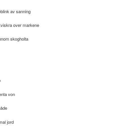
eblink av sanning
 kviskra over markene
nnom skogholta
o
enta von
nåde
mal jord