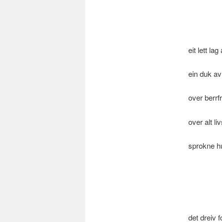
eit lett la
ein duk av
over berrf
over alt li
sprokne h
det dreiv f