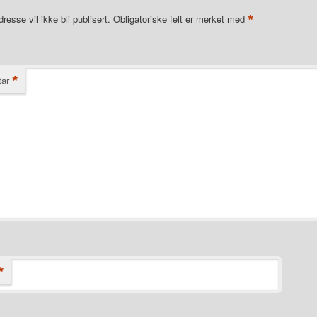
*
resse vil ikke bli publisert.
Obligatoriske felt er merket med
*
ar
*