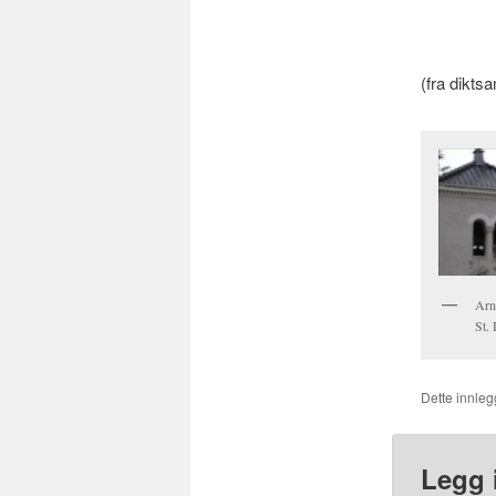
(fra dikts
Arn
St.
Dette innlegg
Legg 