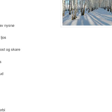
g av nysnø
 ljos
rost og skare
vs
ud
orbi