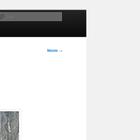
Søk
Neste
→