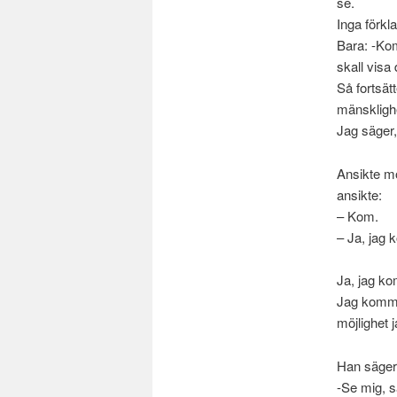
se.
Inga förkl
Bara: -Kom
skall visa 
Så fortsätt
mänskligh
Jag säger,
Ansikte mot
ansikte:
– Kom.
– Ja, jag
Ja, jag ko
Jag kommer 
möjlighet j
Han säger
-Se mig, s