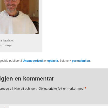
rn Engdal op
d, Sverige
et ble publisert i
Uncategorized
av
opdacia
. Bokmerk
permalenken
.
igjen en kommentar
*
resse vil ikke bli publisert.
Obligatoriske felt er merket med