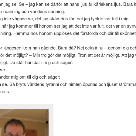
kan jag se. Se – jag kan se därför att hans ljus är kärlekens ljus. Bara 
in sanning och världens sanning.
g inte vågade se, det jag skämdes för: det jag tyckte var fult i mig.
är jag kommer till honom ser jag att det inte var fult, det var en synvi
nning. Hemma hos honom upplöses det förstörda och blir till skönhet
ör längesen kom han gående. Bara då? Nej också nu – genom dig oc
r det möjligt? – Min tro gör det möjligt. Tron att det är möjligt. Att jag vi
jligt. Då står han där i mig och säger:
se.
nder mig om till dig och säger:
se. Så bryts världens tyranni och himlen öppnas och ljuset strömmar.
n oss.