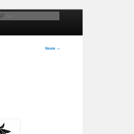
Søk
Neste
→