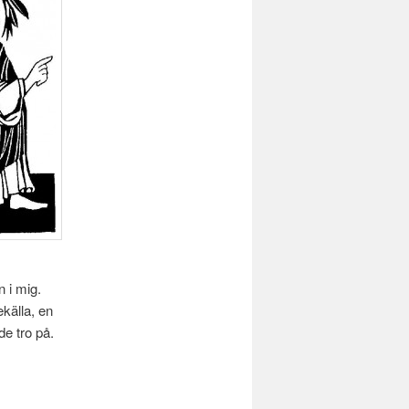
n i mig.
ekälla, en
de tro på.