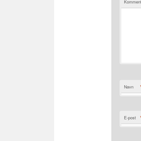
Komment
Navn
E-post