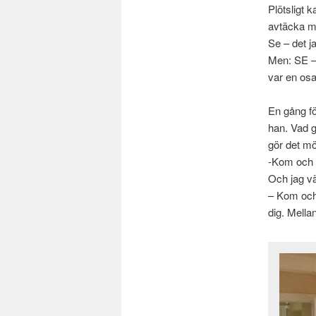
Plötsligt 
avtäcka m
Se – det ja
Men: SE – n
var en osa
En gång f
han. Vad gö
gör det mö
-Kom och 
Och jag vä
– Kom och 
dig. Mella