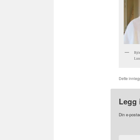
Bjö
Lun
Dette innlegg
Legg 
Din e-postad