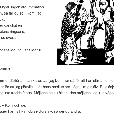
aringar, ingen argumenation.
, så får du se. -Kom, jag
dig.
er oändligt en
etens ringdans;
 du svarar.
 ansikte, nej, ansikte till
 kommer.
mmer därför att han kallar. Ja, jag kommer därför att han slår an en to
för att jag plötsligt inför hans ansikte ser något i mig själv. En glädj
ag inte trodde fanns. Möjligheten att älska, den möjlighet jag inte våga
: – Kom och se.
äger han, så kan du se dig själv, så ser du andra.