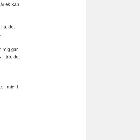
kärlek kan
lla, det
.
h mig går
ll tro, det
 I mig. I