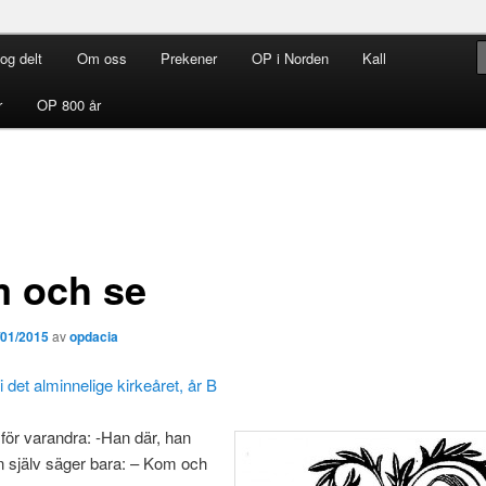
og delt
Om oss
Prekener
OP i Norden
Kall
rdenen i Norden
r
OP 800 år
 och se
/01/2015
av
opdacia
i det alminnelige kirkeåret, år B
för varandra: -Han där, han
n själv säger bara: – Kom och