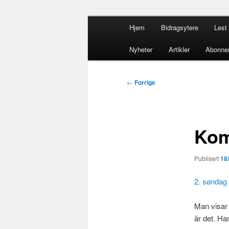
Gå
Hovedmeny
opdacia.org
Hjem
Bidragsytere
Lest 
direkte
til
Dominikanero
Nyheter
Artikler
Abonne
hovedinnholdet
Innleggsnavigasjon
←
Forrige
Kom
Publisert
18
2. søndag 
Man visar 
är det. Ha