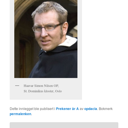
Haavar Simon Nilsen OP,
St. Dominikus kloster, Oslo
Dette innlegget ble publisert i
Prekener år A
av
opdacia
. Bokmerk
permalenken
.