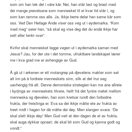
som om han tek del i våre kår. Nei, han står last og brast med
dei mange prøvelsane som mennesket til ei kvar tid står i, og
som kan ramme oss alle. Ja, ikkje berre delar han same kår som
oss. Ved Den Heilage Ande viser oss veg ut i øydemarka. “Kom
med meg” seier han, “så skal eg vise deg det du endå ikkje har
sett eller tenkt over”.
Kvifor skal mennesket legge vegen ut i øydemarka saman med
Jesus? Jau, for der ute i det tomme, ufruktbare landskapet lærer
me i kva grad me er avhengige av Gud.
Å gå ut i ørkenen er eit motangrep på djevelens makter som set
alt inn på å fordreie menneskets sinn, slik at det trur seg
uavhengig frå alt. Denne demoniske strategien kan me ane allreie
i byrjinga av menneskets tilvere, heilt frå det fyrste møtet mellom
menneska og djevelen, han som kretsar rundt den forbodne
frukta, der freistinga er. Eva sa dei ikkje måtte ete av frukta av
treet midt i hagen for då måtte dei døy. Men slangen svara: “De
skal slett ikkje døy! Men Gud veit at den dagen de et av frukta,
skal auga dykkar opnast; de skal bli som Gud og kjenna godt og
vondt.”