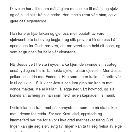
Djevelen har alltid som mål å gjere menneske til mål i seg sjølv,
og då alltid skilt frå alle andre. Han manipulerar vårt sinn, og vil
gjere oss eigenrådige.
Han forfører kjærleiken og gjer oss meir opptatt av våre
sjølvsentrerte behov og begjær, og slik prøvar å hindre oss i å
opne augo for Guds nærvær, det nærveret som held alt oppe, og
som er grunnen for heile vår eksistens.
Når Jesus vert freista i øydemarka kjem den vonde sin strategi
endå tydlegare fram. Ta makta sjølv, freistar djevelen. Men Jesus
peikar heile tida mot Faderen, Han som me er kalla til å sette vår
lit til og kvile i. Slik viser Jesus oss kva grep me kan ta mot
vonde makter. Me er kalla til å legge ned vårt hovmod, og sjå
korleis alt avheng av han som held heile skapnaden i si hand.
Dette leiar oss fram mot påskemysteriet som me nå skal sikte
mot i denne fastetida. For ved Kristi død, oppstode og
himmelferd ser me for alvor i kva grad mennesket treng Gud.
Ingen kan gje seg sjølv evig liv. Ingen kan ta til seg frelsa av eige