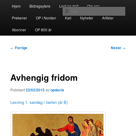
Gå
Hovedmeny
opdacia.org
Hjem
Bidragsytere
Lest og delt
Om oss
direkte
Søk
til
Prekener
OP i Norden
Kall
Nyheter
Artikler
hovedinnholdet
Dominikanerordenen i Norden
Abonner
OP 800 år
Innleggsnavigasjon
←
Forrige
Neste
→
Avhengig fridom
Publisert
22/02/2015
av
opdacia
Lesning 1. søndag i fasten (år B)