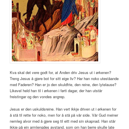
Kva skal det vere godt for, at Anden driv Jesus ut i ørkenen?
Treng Jesus å gjere bot for sitt eige liv? Har han noko uteståande
med Faderen? Han er jo den skuldfrie, den reine, den lytelause?
Likevel held han til i ørkenen i førti dagar, der han utstår
freistingar og den vondes angrep.
Jesus er den uskuldsreine. Han vert ikkje driven ut i ørkenen for
å stå til rette for noko, men for å stå på vår side. Vår Gud meiner
nemleg alvor med å gjere seg til eitt med sin skapnad. Han står
ikkje på ein armlengdes avstand, som om han berre skulle late