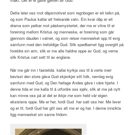
makt. Det er ei gåve gjeven av Gud.
Dette leier oss mot dåpsmotivet som regnbogen er eit teikn på,
og som Paulus kallar eit frelsande vatn. Ein kvar dåp er eit
drama som peikar mot påskemysteriet, der me er vitne til ei
foreining mellom Kristus og menneske, ei foreining som går
gjennom dauden i vatnet, og som reiser mennesket opp til evig
samfunn med den trefoldige Gud. Slik spedbarnet ligg overgitt på
foreldra sin arm, slik er me alle haldne oppe av Gud, og verna
slik Kristus vart sett til av englane.
Når me går inn i fastetida kallar kyrkja oss til å verte meir
bevisst den store gåva Gud skjenkjer sitt folk, nemleg evig
samfunn med Gud, og Den heilage Andes gåve i våre hjarte. I
denne tida er me kalla til å utfordre oss sjølv, slik at me på nytt
kan minne oss på at det er ikkje
me
som held vår eigen
eksistens oppe. Me er her, fordi Gud har satt oss her. Me lever
og er til, fordi Gud har gitt oss alt me er og har. I denne innsikta
ligg mennesket sin sanne fridom.