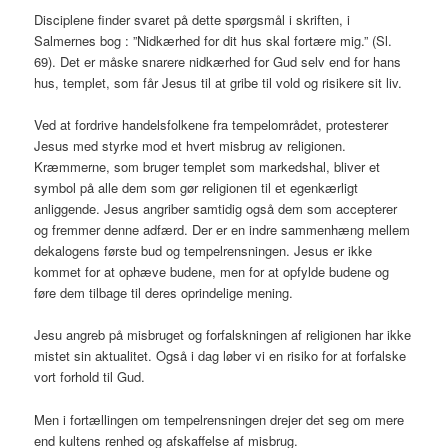
Disciplene finder svaret på dette spørgsmål i skriften, i
Salmernes bog : ”Nidkærhed for dit hus skal fortære mig.” (Sl.
69). Det er måske snarere nidkærhed for Gud selv end for hans
hus, templet, som får Jesus til at gribe til vold og risikere sit liv.
Ved at fordrive handelsfolkene fra tempelområdet, protesterer
Jesus med styrke mod et hvert misbrug av religionen.
Kræmmerne, som bruger templet som markedshal, bliver et
symbol på alle dem som gør religionen til et egenkærligt
anliggende. Jesus angriber samtidig også dem som accepterer
og fremmer denne adfærd. Der er en indre sammenhæng mellem
dekalogens første bud og tempelrensningen. Jesus er ikke
kommet for at ophæve budene, men for at opfylde budene og
føre dem tilbage til deres oprindelige mening.
Jesu angreb på misbruget og forfalskningen af religionen har ikke
mistet sin aktualitet. Også i dag løber vi en risiko for at forfalske
vort forhold til Gud.
Men i fortællingen om tempelrensningen drejer det seg om mere
end kultens renhed og afskaffelse af misbrug.