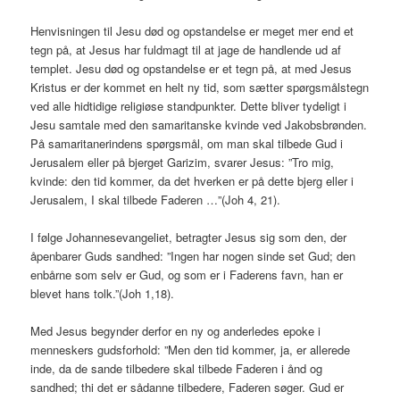
Henvisningen til Jesu død og opstandelse er meget mer end et
tegn på, at Jesus har fuldmagt til at jage de handlende ud af
templet. Jesu død og opstandelse er et tegn på, at med Jesus
Kristus er der kommet en helt ny tid, som sætter spørgsmålstegn
ved alle hidtidige religiøse standpunkter. Dette bliver tydeligt i
Jesu samtale med den samaritanske kvinde ved Jakobsbrønden.
På samaritanerindens spørgsmål, om man skal tilbede Gud i
Jerusalem eller på bjerget Garizim, svarer Jesus: ”Tro mig,
kvinde: den tid kommer, da det hverken er på dette bjerg eller i
Jerusalem, I skal tilbede Faderen …”(Joh 4, 21).
I følge Johannesevangeliet, betragter Jesus sig som den, der
åpenbarer Guds sandhed: ”Ingen har nogen sinde set Gud; den
enbårne som selv er Gud, og som er i Faderens favn, han er
blevet hans tolk.”(Joh 1,18).
Med Jesus begynder derfor en ny og anderledes epoke i
menneskers gudsforhold: ”Men den tid kommer, ja, er allerede
inde, da de sande tilbedere skal tilbede Faderen i ånd og
sandhed; thi det er sådanne tilbedere, Faderen søger. Gud er