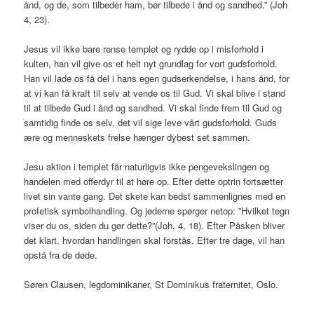
ånd, og de, som tilbeder ham, bør tilbede i ånd og sandhed.” (Joh
4, 23).
Jesus vil ikke bare rense templet og rydde op i misforhold i
kulten, han vil give os et helt nyt grundlag for vort gudsforhold.
Han vil lade os få del i hans egen gudserkendelse, i hans ånd, for
at vi kan få kraft til selv at vende os til Gud. Vi skal blive i stand
til at tilbede Gud i ånd og sandhed. Vi skal finde frem til Gud og
samtidig finde os selv, det vil sige leve vårt gudsforhold. Guds
ære og menneskets frelse hænger dybest set sammen.
Jesu aktion i templet får naturligvis ikke pengevekslingen og
handelen med offerdyr til at høre op. Efter dette optrin fortsætter
livet sin vante gang. Det skete kan bedst sammenlignes med en
profetisk symbolhandling. Og jøderne spørger netop: ”Hvilket tegn
viser du os, siden du gør dette?”(Joh, 4, 18). Efter Påsken bliver
det klart, hvordan handlingen skal forstås. Efter tre dage, vil han
opstå fra de døde.
Søren Clausen, legdominikaner, St Dominikus fraternitet, Oslo.