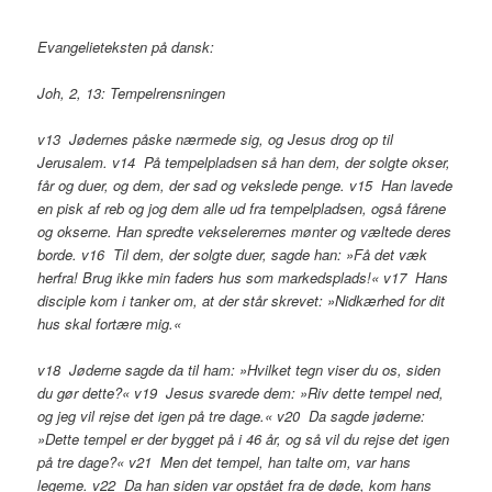
Evangelieteksten på dansk:
Joh, 2, 13: Tempelrensningen
v13 Jødernes påske nærmede sig, og Jesus drog op til
Jerusalem. v14 På tempelpladsen så han dem, der solgte okser,
får og duer, og dem, der sad og vekslede penge. v15 Han lavede
en pisk af reb og jog dem alle ud fra tempelpladsen, også fårene
og okserne. Han spredte vekselerernes mønter og væltede deres
borde. v16 Til dem, der solgte duer, sagde han: »Få det væk
herfra! Brug ikke min faders hus som markedsplads!« v17 Hans
disciple kom i tanker om, at der står skrevet: »Nidkærhed for dit
hus skal fortære mig.«
v18 Jøderne sagde da til ham: »Hvilket tegn viser du os, siden
du gør dette?« v19 Jesus svarede dem: »Riv dette tempel ned,
og jeg vil rejse det igen på tre dage.« v20 Da sagde jøderne:
»Dette tempel er der bygget på i 46 år, og så vil du rejse det igen
på tre dage?« v21 Men det tempel, han talte om, var hans
legeme. v22 Da han siden var opstået fra de
døde, kom hans