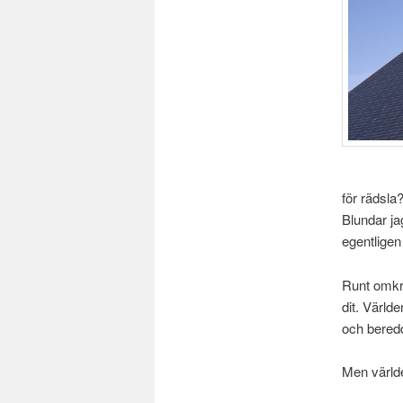
för rädsla
Blundar jag
egentligen
Runt omkri
dit. Värld
och beredd
Men världe