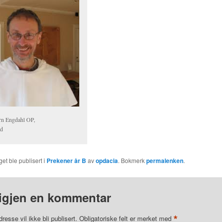
rn Engdahl OP,
d
et ble publisert i
Prekener år B
av
opdacia
. Bokmerk
permalenken
.
igjen en kommentar
*
resse vil ikke bli publisert.
Obligatoriske felt er merket med