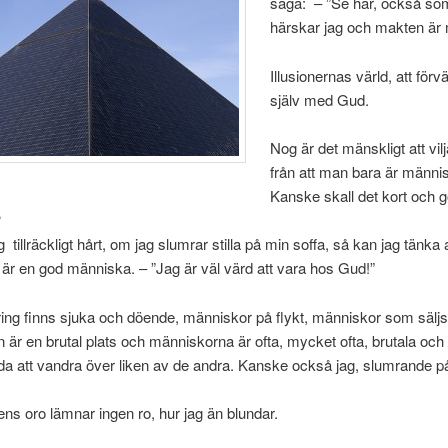
säga: – ”Se här, också so
härskar jag och makten är 
Illusionernas värld, att förv
själv med Gud.
Nog är det mänskligt att vil
från att man bara är männi
Kanske skall det kort och g
?
 tillräckligt hårt, om jag slumrar stilla på min soffa, så kan jag tänka 
 är en god människa. – ”Jag är väl värd att vara hos Gud!”
ng finns sjuka och döende, människor på flykt, människor som säljs 
en är en brutal plats och människorna är ofta, mycket ofta, brutala och
a att vandra över liken av de andra. Kanske också jag, slumrande p
ns oro lämnar ingen ro, hur jag än blundar.