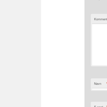
Komment
Navn
E-post