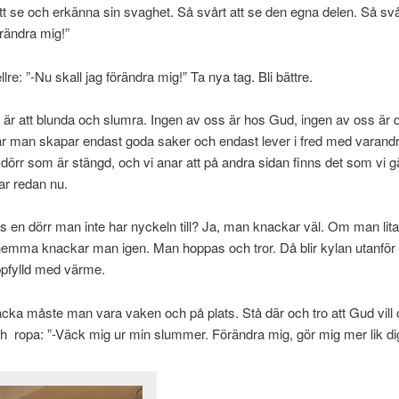
tt se och erkänna sin svaghet. Så svårt att se den egna delen. Så svår
rändra mig!”
re: ”-Nu skall jag förändra mig!” Ta nya tag. Bli bättre.
är att blunda och slumra. Ingen av oss är hos Gud, ingen av oss är d
 man skapar endast goda saker och endast lever i fred med varandra
 dörr som är stängd, och vi anar att på andra sidan finns det som vi gä
har redan nu.
 en dörr man inte har nyckeln till? Ja, man knackar väl. Om man litar t
emma knackar man igen. Man hoppas och tror. Då blir kylan utanför
uppfylld med värme.
acka måste man vara vaken och på plats. Stå där och tro att Gud vill
 ropa: ”-Väck mig ur min slummer. Förändra mig, gör mig mer lik dig