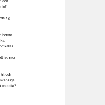
m död
min!”
äxla sig
ja bortse
ska.
ott kallas
att jag nog
hit och
 okänsliga
å en soffa?