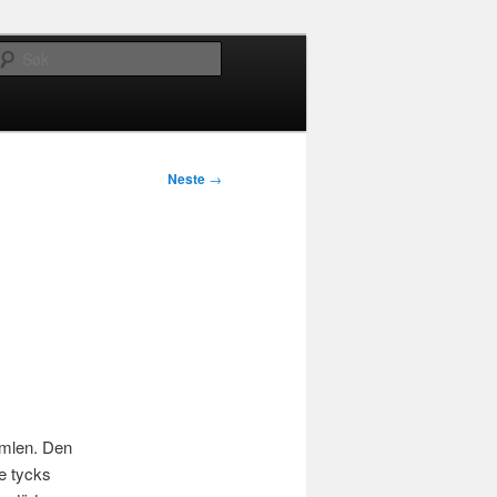
Søk
Neste
→
imlen. Den
e tycks