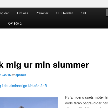
og delt
Om oss
Prekener
OP i Norden
Kall
rdenen i Norden
r
OP 800 år
k mig ur min slummer
/10/2015
av
opdacia
 i det alminnelige kirkeår, år B
Pyramidens spets möter h
döde farao begravd där ner