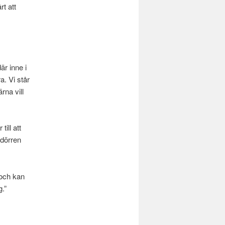
t att
är inne i
. Vi står
rna vill
ill att
 dörren
 och kan
.”