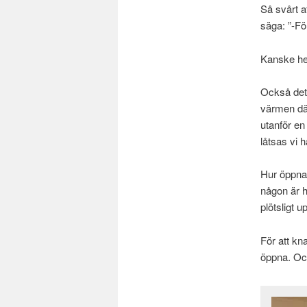
Så svårt a
säga: ”-Fö
Kanske hell
Också det 
värmen där
utanför en
låtsas vi 
Hur öppnas
någon är h
plötsligt 
För att kn
öppna. Och