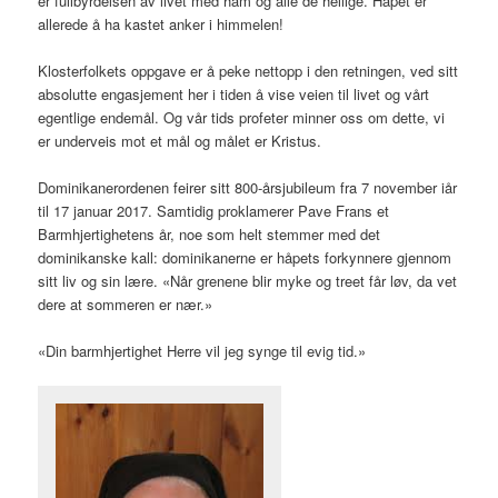
er fullbyrdelsen av livet med ham og alle de hellige. Håpet er
allerede å ha kastet anker i himmelen!
Klosterfolkets oppgave er å peke nettopp i den retningen, ved sitt
absolutte engasjement her i tiden å vise veien til livet og vårt
egentlige endemål. Og vår tids profeter minner oss om dette, vi
er underveis mot et mål og målet er Kristus.
Dominikanerordenen feirer sitt 800-årsjubileum fra 7 november iår
til 17 januar 2017. Samtidig proklamerer Pave Frans et
Barmhjertighetens år, noe som helt stemmer med det
dominikanske kall: dominikanerne er håpets forkynnere gjennom
sitt liv og sin lære. «Når grenene blir myke og treet får løv, da vet
dere at sommeren er nær.»
«Din barmhjertighet Herre vil jeg synge til evig tid.»