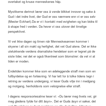
overtaket og knuse menneskenes håp.
Mystikerne derimot lærer oss å vende blikket innover og søke å
Gud i det indre livet, der Gud er oss nærmere enn vi er oss selv
(Mester Eckhart).Da er vi i kontakt med evigheten og kan bidra til
å skape fred i verden. Da hever vi oss utover det timelige
perspektivet.
Vi vet ikke dagen og timen når Menneskesønnen kommer i
skyene i all sin makt og herlighet, det vet Gud alene. Det er ikke
utelukkende verdens dramatiske hendelser som er tegnet på de
siste tider, nei det er også fikentreet som blomstrer: da vet vi at
tiden er moden.
Endetiden kommer ikke som en ødeleggende straff men som en
fullbyrdelse og en forløsning. Vi har lett for å tolke tidens tegn i
retning av verdens undergang, vi leser Guds vilje inn i medgang
og motgang, henholdsvis som velsignelse eller straff.
I dagens responsoriesalme leser vi: «Du lærer meg livets vei, gir
meg gledens fylde for ditt åsyn». Det er Guds åsyn vi søker, det