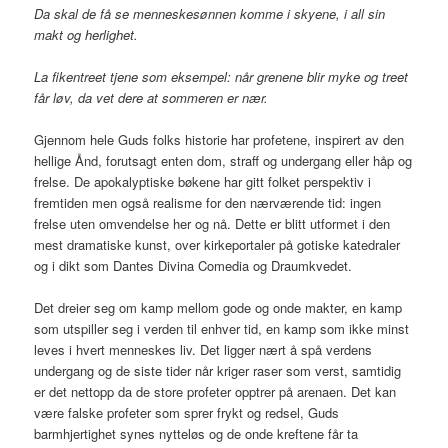
Da skal de få se menneskesønnen komme i skyene, i all sin
makt og herlighet.
La fikentreet tjene som eksempel: når grenene blir myke og treet
får løv, da vet dere at sommeren er nær.
Gjennom hele Guds folks historie har profetene, inspirert av den
hellige Ånd, forutsagt enten dom, straff og undergang eller håp og
frelse. De apokalyptiske bøkene har gitt folket perspektiv i
fremtiden men også realisme for den nærværende tid: ingen
frelse uten omvendelse her og nå. Dette er blitt utformet i den
mest dramatiske kunst, over kirkeportaler på gotiske katedraler
og i dikt som Dantes Divina Comedia og Draumkvedet.
Det dreier seg om kamp mellom gode og onde makter, en kamp
som utspiller seg i verden til enhver tid, en kamp som ikke minst
leves i hvert menneskes liv. Det ligger nært å spå verdens
undergang og de siste tider når kriger raser som verst, samtidig
er det nettopp da de store profeter opptrer på arenaen. Det kan
være falske profeter som sprer frykt og redsel, Guds
barmhjertighet synes nytteløs og de onde kreftene får ta