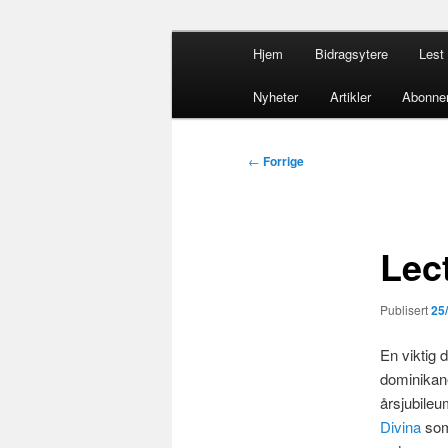
Gå
Hovedmeny
opdacia.org
Hjem
Bidragsytere
Lest 
direkte
til
Dominikanero
Nyheter
Artikler
Abonne
hovedinnholdet
Innleggsnavigasjon
←
Forrige
Lec
Publisert
25
En viktig d
dominikan
årsjubileu
Divina
som 