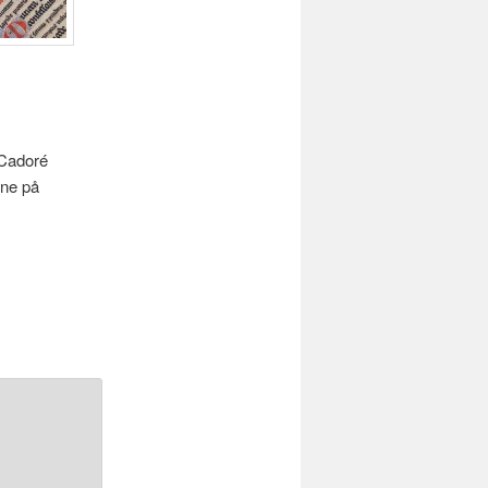
 Cadoré
ene på