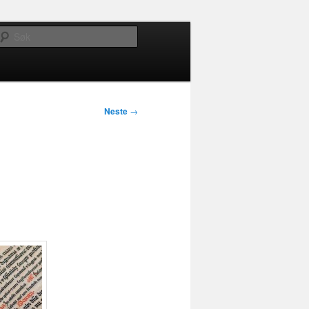
Søk
Neste
→