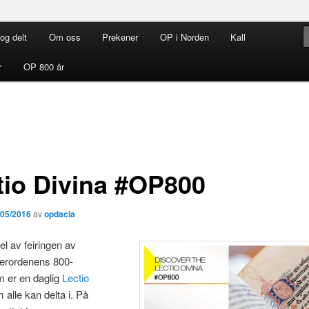
og delt
Om oss
Prekener
OP i Norden
Kall
rdenen i Norden
r
OP 800 år
tio Divina #OP800
/05/2016
av
opdacia
el av feiringen av
erordenens 800-
m er en daglig
Lectio
alle kan delta i. På