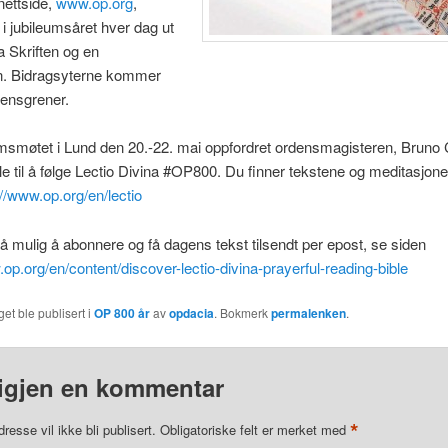
nettside,
www.op.org
,
 i jubileumsåret hver dag ut
a Skriften og en
n. Bidragsyterne kommer
rdensgrener.
umsmøtet i Lund den 20.-22. mai oppfordret ordensmagisteren, Bruno
le til å følge Lectio Divina #OP800. Du finner tekstene og meditasjon
://www.op.org/en/lectio
å mulig å abonnere og få dagens tekst tilsendt per epost, se siden
.op.org/en/content/discover-lectio-divina-prayerful-reading-bible
et ble publisert i
OP 800 år
av
opdacia
. Bokmerk
permalenken
.
igjen en kommentar
*
resse vil ikke bli publisert.
Obligatoriske felt er merket med