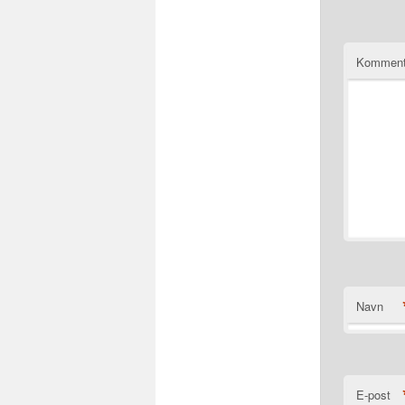
Komment
Navn
E-post