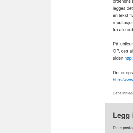
ordenens 
legges det
en tekst fr
meditasjo
fra alle o
På jubile
OP, oss al
siden
http
Det er ogs
http://www
Dette innlegg
Legg 
Din e-postad