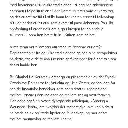
med hverandres liturgiske tradisjoner. I tillegg bes tidebønnene
sammen i følge liturgien til den kommuniteten som er vertskap,
og det er satt av tid til stille bønn for kristen enhet til fellesskap.
Alt i alt er det et initiativ som svarer til pave Johannes Paul IIs
oppfordring til ordensfolk om å gå i bresjen for en åndelig
økumenikk som kan bære frukt i Kirken som helhet.
Årets tema var “How can our treasure become our gift?”
Representanter fra de ulike tradisjonene ga oss sine perspektiver
på dette, før vi delte oss i mindre språkgrupper for å samtale om
det vi hadde hørt.
Br. Charbel fra Korsets kloster ga en presentasjon av det Syrisk-
Ortodokse Patriarkat for Antiokia og Hele Østen, og forklarte for
oss de historiske hendelser som har bidratt til separasjoner
mellom kristne i den regionen og mellom øst og vest forøvrig.
Han delte også en svært dyptgående refleksjon, «Sharing a
Wounded Heart», om hvordan det monastiske livet kan bidra til
helbredelse av splittede hjerter og fellesskap, og mer enhet
mellom mennesker og mellom kristne.