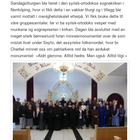
Søndagsliturgien ble feiret i den syrisk-ortodokse sognekirken i
Norrköping, hvor vi fikk delta i en vakker liturgi og i tillegg ble
varmt mottatt i menighetslokalet etterpå. Vi fikk bruke dette til
våre gruppesamtaler, før vi ba syrisk-ortodoks vesper med
munkene og sognepresten i kirken. Dagen ble avsluttet med en
meget sterk bønnestund foran minnesmonumentet over de som
mistet livet under Seyfo, det assyriske folkemordet, hvor br.
Charbel minnet oss om patriarkens ord da han avduket
monumentet: «Aldri glemme. Alltid hedre. Men også: Alltid tilgi.»