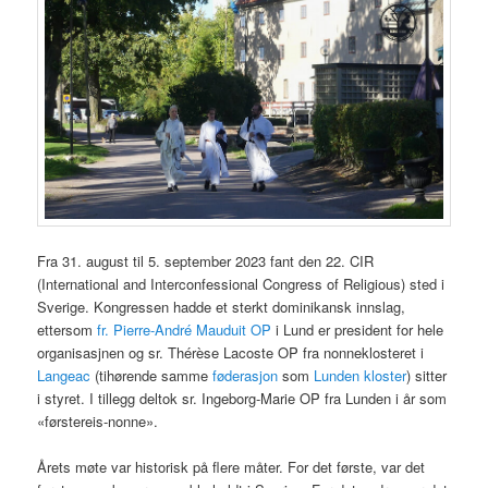
Fra 31. august til 5. september 2023 fant den 22. CIR
(International and Interconfessional Congress of Religious) sted i
Sverige. Kongressen hadde et sterkt dominikansk innslag,
ettersom
fr. Pierre-André Mauduit OP
i Lund er president for hele
organisasjnen og sr. Thérèse Lacoste OP fra nonneklosteret i
Langeac
(tihørende samme
føderasjon
som
Lunden kloster
) sitter
i styret. I tillegg deltok sr. Ingeborg-Marie OP fra Lunden i år som
«førstereis-nonne».
Årets møte var historisk på flere måter. For det første, var det