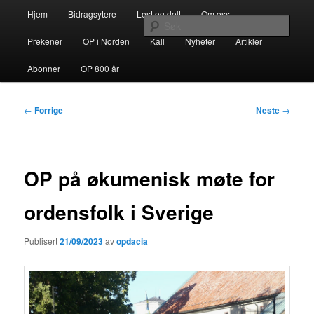
Gå
Hovedmeny
opdacia.org
Hjem
Bidragsytere
Lest og delt
Om oss
direkte
Søk
til
Prekener
OP i Norden
Kall
Nyheter
Artikler
hovedinnholdet
Dominikanerordenen i Norden
Abonner
OP 800 år
Innleggsnavigasjon
←
Forrige
Neste
→
OP på økumenisk møte for
ordensfolk i Sverige
Publisert
21/09/2023
av
opdacia