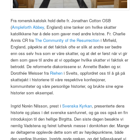
Fra romersk-katolsk hold delte fr. Jonathan Cotton OSB
(
Ampleforth Abbey
, England) sine tanker om hvilke skatter
katolikkene har å dele som gaver med andre kristne. Fr. Charlie
Annis CR fra
The Community of the Resurrection
i Mirfield,
England, påpekte at det faktisk ofte er slik at andre ser bedre
enn oss selv hva som er våre skatter, og at det er først når vi gir
dem som gave til andre at vi oppdager hvilke skatter vi faktisk er
betrodd. De reformerte diakonissene sr. Annette Baden og sr.
Dorothée Weisser fra
Riehen
i Sveits, oppfordret oss til å gå på
skattejakt i historiene til våre respektive konfesjoner,
kommuniteter og våre personlige historier, og brukte sine egne
historier som eksempel.
Ingrid Norén Nilsson, prest i
Svenska Kyrkan
, presenterte dens
historie og plass i det svenske samfunnet, og ga oss også en fin
introduksjon til den hellige Birgitta. Den siste dagen besøkte vi
nemlig Vadstena og feiret luthersk messe i domkirken der. Mange
av deltagerne opplevde dette som ett av høydepunktene, både
den verdige liturgien, Ingrids gode preken, og det fellesskapet vi