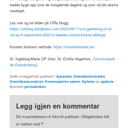
hadde bygd opp over de foregående dagene og som nå ble ekstra
merkbart.
Les mer og se bilder på CIRs blogg:
https://ciirblog.wordpress.com/2023/09/17/xxii-gathering-of-cir-
1er-au-5-septembre-2023-in-sweden-korset-kloster-alberga/
Korsets klosters nettside:
https://korsetskloster.se/
Sr. Ingeborg-Marie OP (foto: Sr. Embla Vegerfors,
Communauté
de Grandchamp
)
Dette innlegget ble publisert i
Apostolat
,
Dominikanerbrødre
,
Dominikanerorderen
,
Kontemplative søstre
,
Nyheter
av
opdacia
.
Bokmerk
permalenken
.
Legg igjen en kommentar
Din e-postadresse vil ikke bli publisert.
Obligatoriske felt
*
er merket med