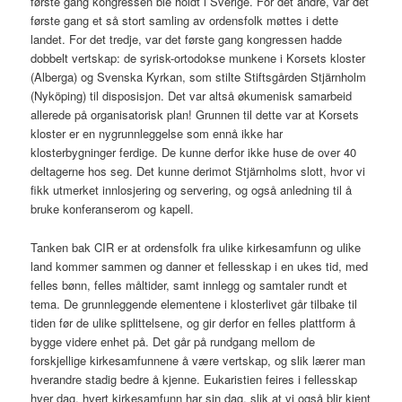
første gang kongressen ble holdt i Sverige. For det andre, var det
første gang et så stort samling av ordensfolk møttes i dette
landet. For det tredje, var det første gang kongressen hadde
dobbelt vertskap: de syrisk-ortodokse munkene i Korsets kloster
(Alberga) og Svenska Kyrkan, som stilte Stiftsgården Stjärnholm
(Nyköping) til disposisjon. Det var altså økumenisk samarbeid
allerede på organisatorisk plan! Grunnen til dette var at Korsets
kloster er en nygrunnleggelse som ennå ikke har
klosterbygninger ferdige. De kunne derfor ikke huse de over 40
deltagerne hos seg. Det kunne derimot Stjärnholms slott, hvor vi
fikk utmerket innlosjering og servering, og også anledning til å
bruke konferanserom og kapell.
Tanken bak CIR er at ordensfolk fra ulike kirkesamfunn og ulike
land kommer sammen og danner et fellesskap i en ukes tid, med
felles bønn, felles måltider, samt innlegg og samtaler rundt et
tema. De grunnleggende elementene i klosterlivet går tilbake til
tiden før de ulike splittelsene, og gir derfor en felles plattform å
bygge videre enhet på. Det går på rundgang mellom de
forskjellige kirkesamfunnene å være vertskap, og slik lærer man
hverandre stadig bedre å kjenne. Eukaristien feires i fellesskap
hver dag, hvert kirkesamfunn har sin dag, slik at vi også blir kjent