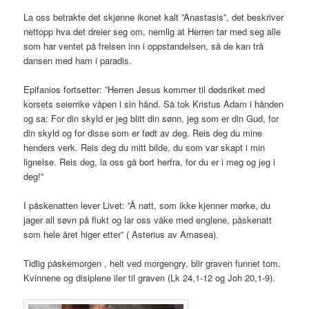
La oss betrakte det skjønne ikonet kalt ”Anastasis”, det beskriver
nettopp hva det dreier seg om, nemlig at Herren tar med seg alle
som har ventet på frelsen inn i oppstandelsen, så de kan trå
dansen med ham i paradis.
Epifanios fortsetter: ”Herren Jesus kommer til dødsriket med
korsets seierrike våpen i sin hånd. Så tok Kristus Adam i hånden
og sa: For din skyld er jeg blitt din sønn, jeg som er din Gud, for
din skyld og for disse som er født av deg. Reis deg du mine
henders verk. Reis deg du mitt bilde, du som var skapt i min
lignelse. Reis deg, la oss gå bort herfra, for du er i meg og jeg i
deg!”
I påskenatten lever Livet: ”Å natt, som ikke kjenner mørke, du
jager all søvn på flukt og lar oss våke med englene, påskenatt
som hele året higer etter” ( Asterius av Amasea).
Tidlig påskemorgen , helt ved morgengry, blir graven funnet tom.
Kvinnene og disiplene iler til graven (Lk 24,1-12 og Joh 20,1-9).