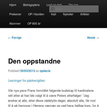
Gå
Hovedmeny
opdacia.org
Hjem
Bidragsytere
Lest og delt
Om oss
direkte
Søk
til
Prekener
OP i Norden
Kall
Nyheter
Artikler
hovedinnholdet
Dominikanerordenen i Norden
Abonner
OP 800 år
Innleggsnavigasjon
←
Forrige
Neste
→
Den oppstandne
Publisert
30/03/2013
av
opdacia
Lesninger for påskevigilien
Vår nye pave Frans formidlet følgende budskap til kardinalene
rett etter at han ble valgt til å være Peters etterfølger: ”Jeg
ønsker at alle, etter disse nådefylte dager, absolutt alle, får mot
til å gå fremover i Herrens nærvær og ved hans hellige kors, for å