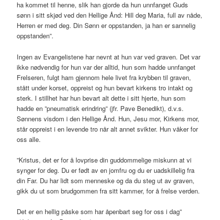
ha kommet til henne, slik han gjorde da hun unnfanget Guds
sønn i sitt skjød ved den Hellige Ånd: Hill deg Maria, full av nåde,
Herren er med deg. Din Sønn er oppstanden, ja han er sannelig
oppstanden”.
Ingen av Evangelistene har nevnt at hun var ved graven. Det var
ikke nødvendig for hun var der alltid, hun som hadde unnfanget
Frelseren, fulgt ham gjennom hele livet fra krybben til graven,
stått under korset, oppreist og hun bevart kirkens tro intakt og
sterk. I stillhet har hun bevart alt dette i sitt hjerte, hun som
hadde en ”pneumatisk erindring” (jfr. Pave Benedikt), d.v.s.
Sønnens visdom i den Hellige Ånd. Hun, Jesu mor, Kirkens mor,
står oppreist i en levende tro når alt annet svikter. Hun våker for
oss alle.
”Kristus, det er for å lovprise din guddommelige miskunn at vi
synger for deg. Du er født av en jomfru og du er uadskillelig fra
din Far. Du har lidt som menneske og da du steg ut av graven,
gikk du ut som brudgommen fra sitt kammer, for å frelse verden.
Det er en hellig påske som har åpenbart seg for oss i dag”