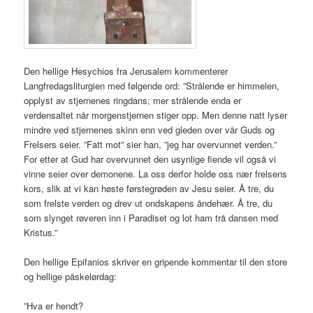
Den hellige Hesychios fra Jerusalem kommenterer
Langfredagsliturgien med følgende ord: ”Strålende er himmelen,
opplyst av stjernenes ringdans; mer strålende enda er
verdensaltet når morgenstjernen stiger opp. Men denne natt lyser
mindre ved stjernenes skinn enn ved gleden over vår Guds og
Frelsers seier. ”Fatt mot” sier han, ”jeg har overvunnet verden.”
For etter at Gud har overvunnet den usynlige fiende vil også vi
vinne seier over demonene. La oss derfor holde oss nær frelsens
kors, slik at vi kan høste førstegrøden av Jesu seier. Å tre, du
som frelste verden og drev ut ondskapens åndehær. Å tre, du
som slynget røveren inn i Paradiset og lot ham trå dansen med
Kristus.”
Den hellige Epifanios skriver en gripende kommentar til den store
og hellige påskelørdag:
”Hva er hendt?