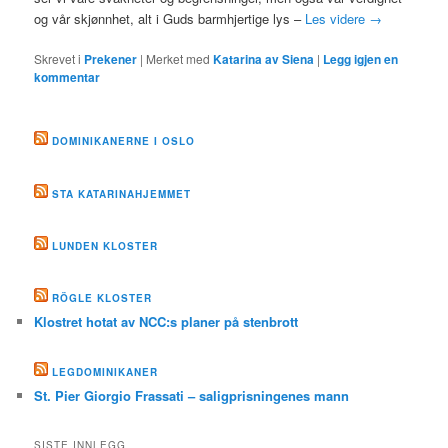
og vår skjønnhet, alt i Guds barmhjertige lys –
Les videre
→
Skrevet i
Prekener
|
Merket med
Katarina av Siena
|
Legg igjen en
kommentar
DOMINIKANERNE I OSLO
STA KATARINAHJEMMET
LUNDEN KLOSTER
RÖGLE KLOSTER
Klostret hotat av NCC:s planer på stenbrott
LEGDOMINIKANER
St. Pier Giorgio Frassati – saligprisningenes mann
SISTE INNLEGG