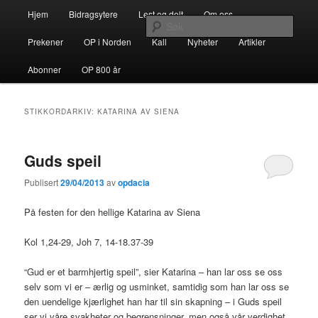
Gå
Gå
Hovedmeny
opdacia.org
Hjem
Bidragsytere
Lest og delt
Om oss
direkte
direkte
Søk
til
til
Prekener
OP i Norden
Kall
Nyheter
Artikler
hovedinnholdet
sekundærinnholdet
Dominikanerordenen i Norden
Abonner
OP 800 år
STIKKORDARKIV:
KATARINA AV SIENA
Guds speil
Publisert
29/04/2013
av
opdacia
På festen for den hellige Katarina av Siena
Kol 1,24-29, Joh 7, 14-18.37-39
“Gud er et barmhjertig speil”, sier Katarina – han lar oss se oss
selv som vi er – ærlig og usminket, samtidig som han lar oss se
den uendelige kjærlighet han har til sin skapning – i Guds speil
ser vi våre svakheter og begrensninger, men også vår verdighet