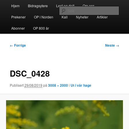
Gå
Hovedmeny
opdacia.org
Hjem
Bidragsytere
Lest og delt
Om oss
direkte
Søk
til
Prekener
OP i Norden
Kall
Nyheter
Artikler
hovedinnholdet
Dominikanerordenen i Norden
Abonner
OP 800 år
Bildenavigasjon
← Forrige
Neste →
DSC_0428
Publisert
29/08/2019
på
3008 × 2000
i
Ut i vår hage