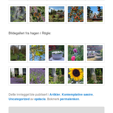
Bildegalleri fra hagen i Rögle:
Dette innlegget ble publisert i
Artikler
,
Kontemplative søstre
,
Uncategorized
av
opdacia
. Bokmerk
permalenken
.