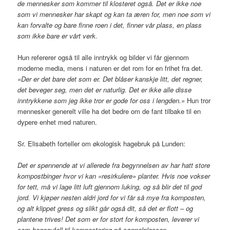
de mennesker som kommer til klosteret også. Det er ikke noe
som vi mennesker har skapt og kan ta æren for, men noe som vi
kan forvalte og bare finne roen i det, finner vår plass, en plass
som ikke bare er vårt verk.
Hun refererer også til alle inntrykk og bilder vi får gjennom
moderne media, mens i naturen er det rom for en frihet fra det.
«Der er det bare det som er. Det blåser kanskje litt, det regner,
det beveger seg, men det er naturlig. Det er ikke alle disse
inntrykkene som jeg ikke tror er gode for oss i lengden.»
Hun tror
mennesker generelt ville ha det bedre om de fant tilbake til en
dypere enhet med naturen.
Sr. Elisabeth forteller om økologisk hagebruk på Lunden:
Det er spennende at vi allerede fra begynnelsen av har hatt store
kompostbinger hvor vi kan «resirkulere» planter. Hvis noe vokser
for tett, må vi lage litt luft gjennom luking, og så blir det til god
jord. Vi kjøper nesten aldri jord for vi får så mye fra komposten,
og alt klippet gress og slikt går også dit, så det er flott – og
plantene trives! Det som er for stort for komposten, leverer vi
som hageavfall til kompostering på søppelplassen.