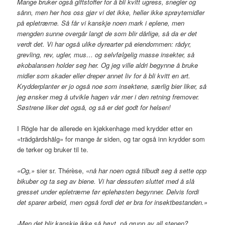
Mange bruker også giftstoffer for å bli kvitt ugress, snegler og
sånn, men her hos oss gjør vi det ikke, heller ikke sprøytemidler
på epletrærne. Så får vi kanskje noen mark i eplene, men
mengden sunne overgår langt de som blir dårlige, så da er det
verdt det. Vi har også ulike dyrearter på eiendommen: rådyr,
grevling, rev, ugler, mus… og selvfølgelig masse insekter, så
økobalansen holder seg her. Og jeg ville aldri begynne å bruke
midler som skader eller dreper annet liv for å bli kvitt en art.
Krydderplanter er jo også noe som insektene, særlig bier liker, så
jeg ønsker meg å utvikle hagen vår mer i den retning fremover.
Søstrene liker det også, og så er det godt for helsen!
I Rögle har de allerede en kjøkkenhage med krydder etter en
«trädgårdshälg» for mange år siden, og tar også inn krydder som
de tørker og bruker til te.
«Og,»
sier sr. Thérèse, «
nå har noen også tilbudt seg å sette opp
bikuber og ta seg av biene. Vi har dessuten sluttet med å slå
gresset under epletrærne før eplehøsten begynner. Delvis fordi
det sparer arbeid, men også fordi det er bra for insektbestanden.»
-Men det blir kanskje ikke så høyt, på grunn av all stenen?