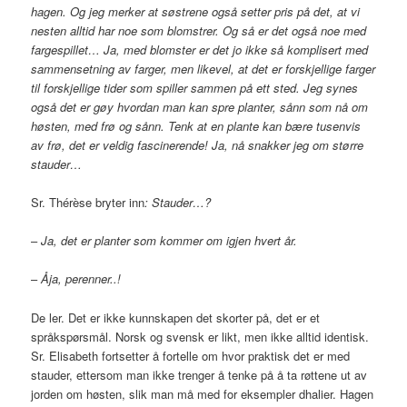
hagen. Og jeg merker at søstrene også setter pris på det, at vi
nesten alltid har noe som blomstrer. Og så er det også noe med
fargespillet… Ja, med blomster er det jo ikke så komplisert med
sammensetning av farger, men likevel, at det er forskjellige farger
til forskjellige tider som spiller sammen på ett sted. Jeg synes
også det er gøy hvordan man kan spre planter, sånn som nå om
høsten, med frø og sånn. Tenk at en plante kan bære tusenvis
av frø, det er veldig fascinerende! Ja, nå snakker jeg om større
stauder…
Sr. Thérèse bryter inn
:
Stauder…?
–
Ja, det er planter som kommer om igjen hvert år.
–
Åja, perenner..!
De ler. Det er ikke kunnskapen det skorter på, det er et
språkspørsmål. Norsk og svensk er likt, men ikke alltid identisk.
Sr. Elisabeth fortsetter å fortelle om hvor praktisk det er med
stauder, ettersom man ikke trenger å tenke på å ta røttene ut av
jorden om høsten, slik man må med for eksempler dhalier. Hagen