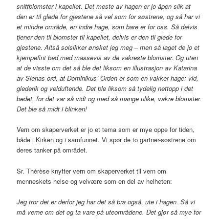
snittblomster i kapellet. Det meste av hagen er jo åpen slik at
den er til glede for gjestene så vel som for søstrene, og så har vi
et mindre område, en indre hage, som bare er for oss. Så delvis
tjener den til blomster til kapellet, delvis er den til glede for
gjestene. Altså solsikker ønsket jeg meg – men så laget de jo et
kjempefint bed med massevis av de vakreste blomster. Og uten
at de visste om det så ble det liksom en illustrasjon av Katarina
av Sienas ord, at Dominikus’ Orden er som en vakker hage: vid,
glederik og velduftende. Det ble liksom så tydelig nettopp i det
bedet, for det var så vidt og med så mange ulike, vakre blomster.
Det ble så midt i blinken!
Vern om skaperverket er jo et tema som er mye oppe for tiden,
både i Kirken og i samfunnet. Vi spør de to gartner-søstrene om
deres tanker på området.
Sr. Thérèse knytter vern om skaperverket til vern om
menneskets helse og velvære som en del av helheten:
Jeg tror det er derfor jeg har det så bra også, ute i hagen. Så vi
må verne om det og ta vare på uteområdene. Det gjør så mye for