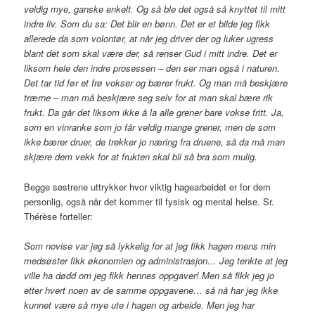
veldig mye, ganske enkelt. Og så ble det også så knyttet til mitt
indre liv. Som du sa: Det blir en bønn. Det er et bilde jeg fikk
allerede da som volontør, at når jeg driver der og luker ugress
blant det som skal være der, så renser Gud i mitt indre. Det er
liksom hele den indre prosessen – den ser man også i naturen.
Det tar tid før et frø vokser og bærer frukt. Og man må beskjære
trærne – man må beskjære seg selv for at man skal bære rik
frukt. Da går det liksom ikke å la alle grener bare vokse fritt. Ja,
som en vinranke som jo får veldig mange grener, men de som
ikke bærer druer, de trekker jo næring fra druene, så da må man
skjære dem vekk for at frukten skal bli så bra som mulig.
Begge søstrene uttrykker hvor viktig hagearbeidet er for dem
personlig, også når det kommer til fysisk og mental helse. Sr.
Thérèse forteller:
Som novise var jeg så lykkelig for at jeg fikk hagen mens min
medsøster fikk økonomien og administrasjon… Jeg tenkte at jeg
ville ha dødd om jeg fikk hennes oppgaver! Men så fikk jeg jo
etter hvert noen av de samme oppgavene… så nå har jeg ikke
kunnet være så mye ute i hagen og arbeide. Men jeg har