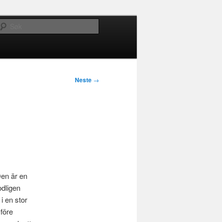
Søk
Neste
→
Den är en
odligen
i en stor
 före