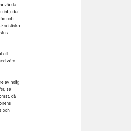
n använde
Nu inbjuder
bröd och
eukaristiska
istus
t ett
 med våra
re av helig
er, så
komst, då
 sonens
ns och