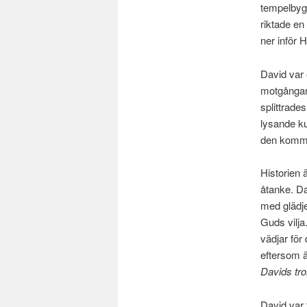
tempelbygg
riktade en
ner inför 
David var 
motgångar.
splittrade
lysande k
den komman
Historien ä
åtanke. Da
med glädje
Guds vilj
vädjar för
eftersom 
Davids tron
David var 