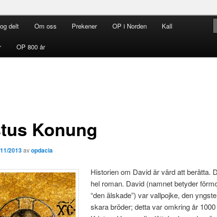
og delt
Om oss
Prekener
OP i Norden
Kall
rdenen i Norden
r
OP 800 år
stus Konung
/11/2013
av
opdacia
Historien om David är värd att berätta. 
hel roman. David (namnet betyder förm
“den älskade”) var vallpojke, den yngste 
skara bröder; detta var omkring år 1000