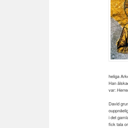
heliga Ark
Han älskad
var:
Herre
David grun
ouppnåeli
i det gaml
fick tala 