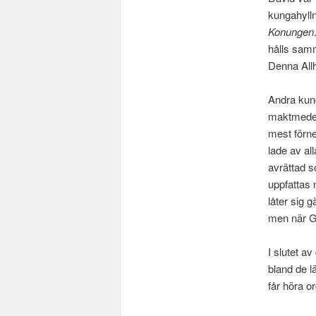
kungahylln
Konungen
hålls samm
Denna Allh
Andra kung
maktmedel.
mest förne
lade av all
avrättad s
uppfattas 
låter sig 
men när G
I slutet a
bland de l
får höra o