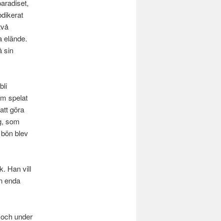
aradiset,
dikerat
två
a elände.
å sin
bli
om spelat
att göra
ng, som
 bön blev
. Han vill
en enda
 och under