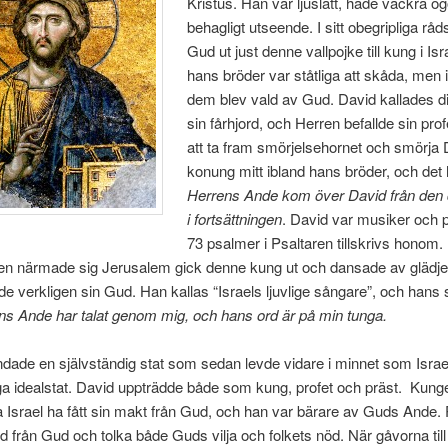
Kristus. Han var ljuslätt, hade vackra ög
behagligt utseende. I sitt obegripliga råd
Gud ut just denne vallpojke till kung i Is
hans bröder var ståtliga att skåda, men
dem blev vald av Gud. David kallades di
sin fårhjord, och Herren befallde sin pr
att ta fram smörjelsehornet och smörja Da
konung mitt ibland hans bröder, och det 
Herrens Ande kom över David från den
i fortsättningen
. David var musiker och 
73 psalmer i Psaltaren tillskrivs honom.
en närmade sig Jerusalem gick denne kung ut och dansade av glädje 
e verkligen sin Gud. Han kallas “Israels ljuvlige sångare”, och hans 
ns Ande har talat genom mig, och hans ord är på min tunga.
dade en självständig stat som sedan levde vidare i minnet som Israe
ga idealstat. David uppträdde både som kung, profet och präst. Kun
a Israel ha fått sin makt från Gud, och han var bärare av Guds Ande. 
ord från Gud och tolka både Guds vilja och folkets nöd. När gåvorna till