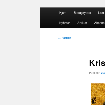
Gå
Hovedmeny
opdacia.org
Hjem
Bidragsytere
Lest 
direkte
til
Dominikanero
Nyheter
Artikler
Abonne
hovedinnholdet
Innleggsnavigasjon
←
Forrige
Kri
Publisert
22