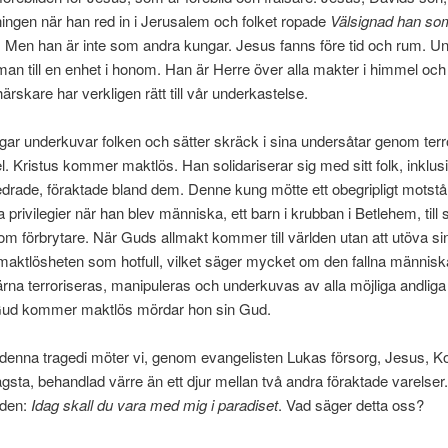
ingen när han red in i Jerusalem och folket ropade
Välsignad han s
. Men han är inte som andra kungar. Jesus fanns före tid och rum. U
an till en enhet i honom. Han är Herre över alla makter i himmel och 
ärskare har verkligen rätt till vår underkastelse.
ar underkuvar folken och sätter skräck i sina undersåtar genom terr
 Kristus kommer maktlös. Han solidariserar sig med sitt folk, inklus
drade, föraktade bland dem. Denne kung mötte ett obegripligt motst
a privilegier när han blev människa, ett barn i krubban i Betlehem, till s
om förbrytare. När Guds allmakt kommer till världen utan att utöva s
maktlösheten som hotfull, vilket säger mycket om den fallna männis
gärna terroriseras, manipuleras och underkuvas av alla möjliga andliga
ud kommer maktlös mördar hon sin Gud.
v denna tragedi möter vi, genom evangelisten Lukas försorg, Jesus, 
ägsta, behandlad värre än ett djur mellan två andra föraktade varelse
rden:
Idag skall du vara med mig i paradiset
. Vad säger detta oss?