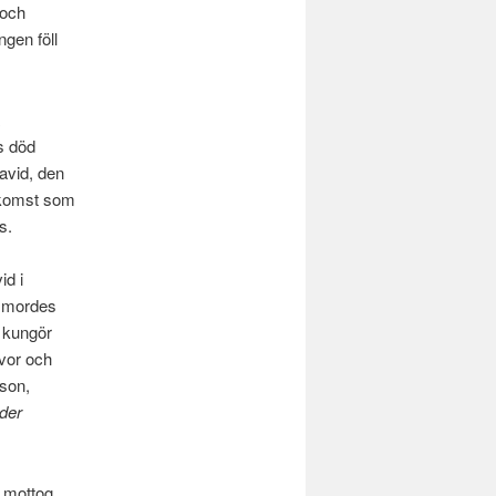
 och
ngen föll
ns död
avid, den
rkomst som
s.
id i
 smordes
t kungör
vor och
 son,
ader
, mottog