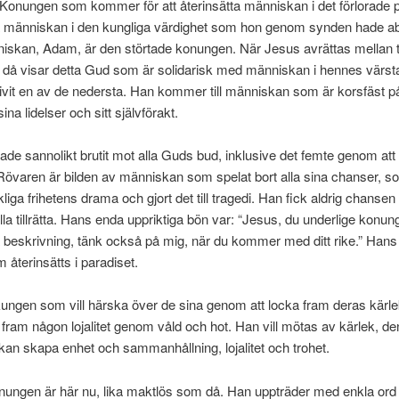
 Konungen som kommer för att återinsätta människan i det förlorade p
ta människan i den kungliga värdighet som hon genom synden hade ab
niskan, Adam, är den störtade konungen. När Jesus avrättas mellan 
, då visar detta Gud som är solidarisk med människan i hennes värst
ivit en av de nedersta. Han kommer till människan som är korsfäst p
na lidelser och sitt självförakt.
de sannolikt brutit mot alla Guds bud, inklusive det femte genom att 
övaren är bilden av människan som spelat bort alla sina chanser, s
iga frihetens drama och gjort det till tragedi. Han fick aldrig chansen 
tälla tillrätta. Hans enda uppriktiga bön var: “Jesus, du underlige konu
la beskrivning, tänk också på mig, när du kommer med ditt rike.” Hans
 återinsätts i paradiset.
ungen som vill härska över de sina genom att locka fram deras kärlek
a fram någon lojalitet genom våld och hot. Han vill mötas av kärlek, d
kan skapa enhet och sammanhållning, lojalitet och trohet.
nungen är här nu, lika maktlös som då. Han uppträder med enkla ord