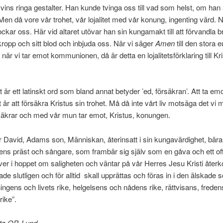
vins ringa gestalter. Han kunde tvinga oss till vad som helst, om ha
Men då vore vår trohet, vår lojalitet med vår konung, ingenting värd. 
ockar oss. Här vid altaret utövar han sin kungamakt till att förvandla 
n kropp och sitt blod och inbjuda oss. När vi säger
Amen
till den stora 
när vi tar emot kommunionen, då är detta en lojalitetsförklaring till Kr
är ett latinskt ord som bland annat betyder ’ed, försäkran’. Att ta emo
är att försäkra Kristus sin trohet. Må då inte vårt liv motsäga det vi
säkrar och med vår mun tar emot, Kristus, konungen.
är David, Adams son, Människan, återinsatt i sin kungavärdighet, bära
ens präst och sångare, som frambär sig själv som en gåva och ett off
ever i hoppet om saligheten och väntar på vår Herres Jesu Kristi åter
ade slutligen och för alltid skall upprättas och föras in i den älskade
ningens och livets rike, helgelsens och nådens rike, rättvisans, frede
rike”.
ltz OP, Lund