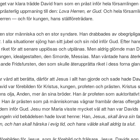
et var klara trädde David fram som en präst inför hela församlingen
 prästerlig uppmaning till den:
Lova Herren, er Gud
. Och hela församli
Herren — och för kungen, hans ställföreträdare.
en stor människa och en stor syndare. Han drabbades av obegripliga
 I alla situationer sjöng han sitt jubel och sin nöd inför Gud. Efter ha
s riket för att senare upplösas och utplånas. Men aldrig glömde man D
ungen, idealgestalten, den Smorde, Messias. Man väntade hans åte
de Fridsfursten, den som skulle återupprätta riket i dess forna glan
r värd att berätta, därför att Jesus i allt han gjorde och sade hade Dav
vid var förebilden för Kristus, kungen, profeten och prästen. Kristus
ns olja, Anden, mer än sina bröder. Han är profeten som auktoritativ
a. Han är prästen som på människornas vägnar frambär deras offergå
 dem inför Gud. Jesu mor Maria visste mycket väl att han var Davids
ängeln vid bebådelsen hade lovat henne: Han, Jesus,
skall ärva sin f
, och han skall härska i evig tid, och hans välde skall aldrig ta slut
.
förebilden för Jesus, som är förebild och frälsare. Jesus, Davids son