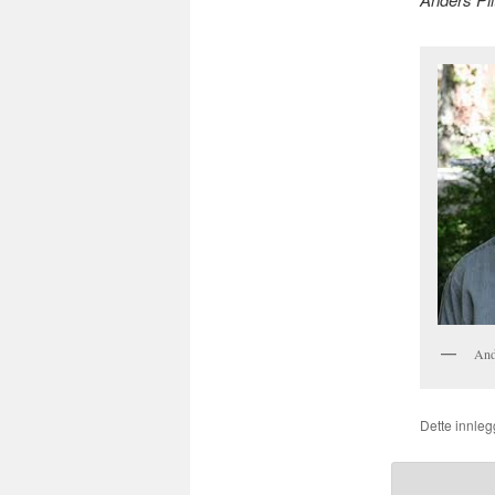
And
Dette innlegg