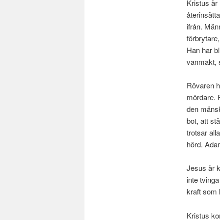
Kristus är
återinsät
ifrån. Män
förbrytare
Han har bl
vanmakt, si
Rövaren ha
mördare. R
den mänskl
bot, att s
trotsar al
hörd. Adam
Jesus är k
inte tving
kraft som 
Kristus ko