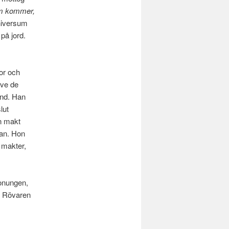
om kommer,
niversum
på jord.
or och
ive de
ånd. Han
lut
in makt
kan. Hon
 makter,
Konungen,
r. Rövaren