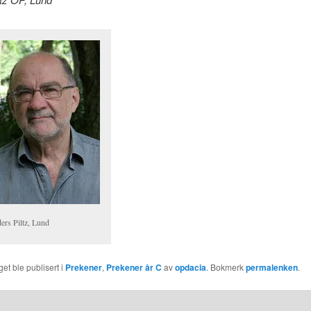
ers Piltz, Lund
et ble publisert i
Prekener
,
Prekener år C
av
opdacia
. Bokmerk
permalenken
.