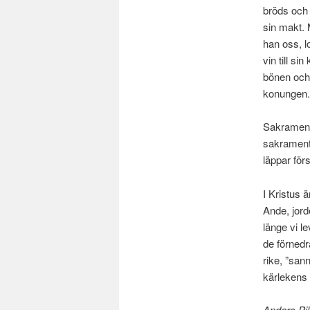
bröds och 
sin makt. 
han oss, l
vin till si
bönen och 
konungen.
Sakrament 
sakrament 
läppar för
I Kristus 
Ande, jord
länge vi l
de förnedr
rike, ”san
kärlekens 
Anders Pi