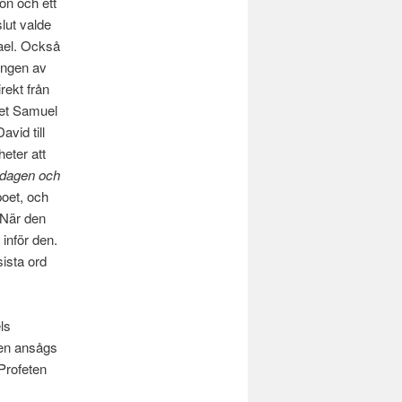
on och ett
slut valde
rael. Också
 ingen av
rekt från
ofet Samuel
vid till
heter att
 dagen och
poet, och
 När den
inför den.
sista ord
ls
gen ansågs
Profeten