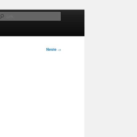
Søk
Neste
→