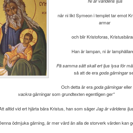
Ni är världens ljus
när ni likt Symeon i templet tar emot Kr
armar
och blir Kristoforas, Kristusbära
Han är lampan, ni är lamphållar
På samma sätt skall
ert ljus lysa för m
så att de era
goda gärningar
se
Och detta är era
goda gärningar
eller
vackra
gärningar som grundtexten egentligen ger
*
Att alltid vid ert hjärta bära Kristus, han som säger
Jag är världens lju
Denna ödmjuka gärning, är mer värd än alla de storverk värden kan g