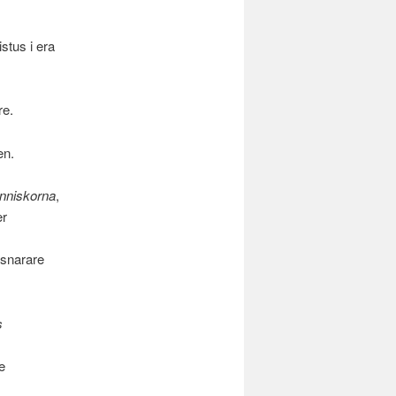
istus i era
re.
en.
änniskorna
,
r
 snarare
s
e