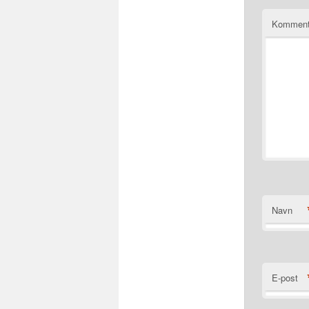
Komment
Navn
E-post