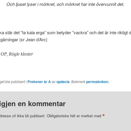
Och ljuset lyser i mörkret, och mörkret har inte övervunnit det
.
ka står det ”ta kala erga” som betyder ”vackra” och det är inte riktig
ärningar (sr Jean d’Arc)
e OP,
Rögle kloster
et ble publisert i
Prekener år A
av
opdacia
. Bokmerk
permalenken
.
igjen en kommentar
*
resse vil ikke bli publisert.
Obligatoriske felt er merket med