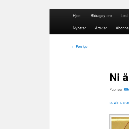
Gå
Hovedmeny
opdacia.org
Hjem
Bidragsytere
Lest 
direkte
til
Dominikanero
Nyheter
Artikler
Abonne
hovedinnholdet
Innleggsnavigasjon
←
Forrige
Ni ä
Publisert
09
5. alm. sø