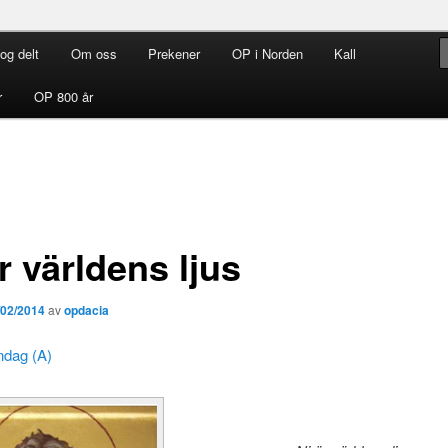
og delt
Om oss
Prekener
OP i Norden
Kall
rdenen i Norden
r
OP 800 år
r världens ljus
/02/2014
av
opdacia
ndag (A)