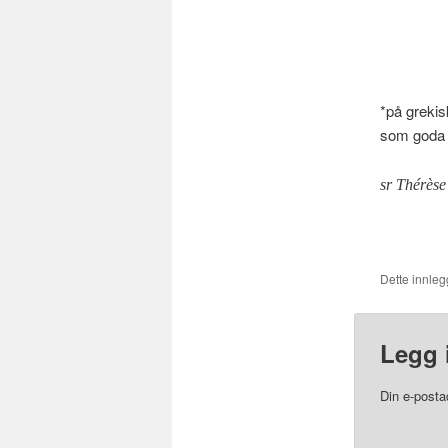
*på grekis
som goda g
sr Thérès
Dette innlegg
Legg 
Din e-postad