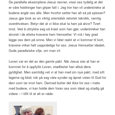
De parallelle eksemplene Jesus nevner, viser oss tydelig at det
er våre holdninger han griper fatt i. Jeg tror han vil understreke at
budene angår oss alle. Men hvorfor setter han alt så på spissen?
Jesus gjør bruk av en viktig orientalsk retorisk teknikk, nemlig
overdrivelsen. Betyr det at vi ikke skal ta ham på alvor? Tvert
imot. Ved å uttrykke seg så krast som han gjør, understreker han
alvoret i de etiske kravene ham fremsetter. Vi må i høy grad
legge oss dem på sinne. Men vi føler raskt at vi kommer til kort,
kravene virker helt uoppnåelige for oss. Jesus fremsetter idealet,
Guds paradisiske vilje, om man vil.
Loven var en del av den gamle pakt. Når Jesus sier at han er
kommet for å oppfylle Loven, stadfester han altså dens
gyldighet. Men samtidig vet vi at han med sin nye pakt, med sitt
legeme og blod, tok på seg våre synder og åpnet veien til Gud for
dem som tar imot ham. Dermed butter det ikke for oss i møte
med budene, vi kan holde dem foran oss som ideal og stadig gå
videre – i tillit til at alt er nåde.