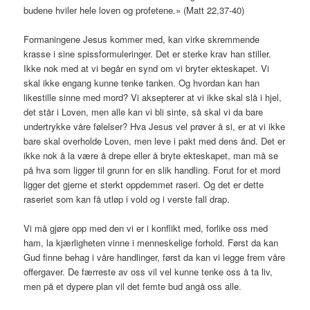
budene hviler hele loven og profetene.» (Matt 22,37-40)
Formaningene Jesus kommer med, kan virke skremmende
krasse i sine spissformuleringer. Det er sterke krav han stiller.
Ikke nok med at vi begår en synd om vi bryter ekteskapet. Vi
skal ikke engang kunne tenke tanken. Og hvordan kan han
likestille sinne med mord? Vi aksepterer at vi ikke skal slå i hjel,
det står i Loven, men alle kan vi bli sinte, så skal vi da bare
undertrykke våre følelser? Hva Jesus vel prøver å si, er at vi ikke
bare skal overholde Loven, men leve i pakt med dens ånd. Det er
ikke nok å la være å drepe eller å bryte ekteskapet, man må se
på hva som ligger til grunn for en slik handling. Forut for et mord
ligger det gjerne et sterkt oppdemmet raseri. Og det er dette
raseriet som kan få utløp i vold og i verste fall drap.
Vi må gjøre opp med den vi er i konflikt med, forlike oss med
ham, la kjærligheten vinne i menneskelige forhold. Først da kan
Gud finne behag i våre handlinger, først da kan vi legge frem våre
offergaver. De færreste av oss vil vel kunne tenke oss å ta liv,
men på et dypere plan vil det femte bud angå oss alle.