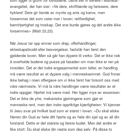
som ligger til grunn for lovbudene. Dette ser vi senere i Matteus-
evangeliet, der han sier: «Ve dere, skriftlærde og fariseere, dere
hyklere! Dere gir tiende av mynte og anis og karve, men
forsømmer det som veier mer i loven: rettferdighet,
barmhjertighet og troskap. Det ene burde gjøres og det andre ikke
forsømmes» (Matt 23,23).
Når Jesus tar opp emner som drap, offerhandlinger,
ekteskapsbrudd eller besvergelser, fastslår han først den
gjeldende loven. Men så går han dypere til verks: Det er ikke nok
å overholde budene og pusse på fasaden om man ikke er ren på
innsiden. Det er det indre engasjementet som teller, en handling
må være resultat av et dypere valg i menneskesinnet. Gud finner
ikke behag i noen offergave om vi ikke først har forsont oss med
våre nærmeste. Vi må la våre handlinger være resultater av et
indre oppgjør. Hjertet må være med. Her ligger mye av essensen:
Det er ikke de ytre, mekaniske gjerningene som gjør et
menneske rent, men den indre oppriktige kjærligheten: Vi kjenner
til Jesu svar på hvilket bud som er størst i loven: «Du skal elske
Herren din Gud av hele ditt hjerte og av hele din sjel og av all din
forstand. Dette er det største og første budet. Men det andre er
like stort: Du skal elske din neste som deg selv. På disse to