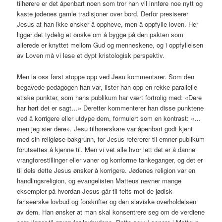
tilhørere er det åpenbart noen som tror han vil innføre noe nytt og
kaste jødenes gamle tradisjoner over bord. Derfor presiserer
Jesus at han ikke ønsker å oppheve, men å oppfylle loven. Her
ligger det tydelig et ønske om å bygge på den pakten som
allerede er knyttet mellom Gud og menneskene, og i oppfyllelsen
av Loven må vi lese et dypt kristologisk perspektiv.
Men la oss først stoppe opp ved Jesu kommentarer. Som den
begavede pedagogen han var, lister han opp en rekke parallelle
etiske punkter, som hans publikum har vært fortrolig med: «Dere
har hørt det er sagt…» Deretter kommenterer han disse punktene
ved å korrigere eller utdype dem, formulert som en kontrast: «…
men jeg sier dere». Jesu tilhørerskare var åpenbart godt kjent
med sin religiøse bakgrunn, for Jesus refererer til emner publikum
forutsettes å kjenne til. Men vi vet alle hvor lett det er å danne
vrangforestillinger eller vaner og konforme tankeganger, og det er
til dels dette Jesus ønsker å korrigere. Jødenes religion var en
handlingsreligion, og evangelisten Matteus nevner mange
eksempler på hvordan Jesus går til felts mot de jødisk-
fariseerske lovbud og forskrifter og den slaviske overholdelsen
av dem. Han ønsker at man skal konsentrere seg om de verdiene