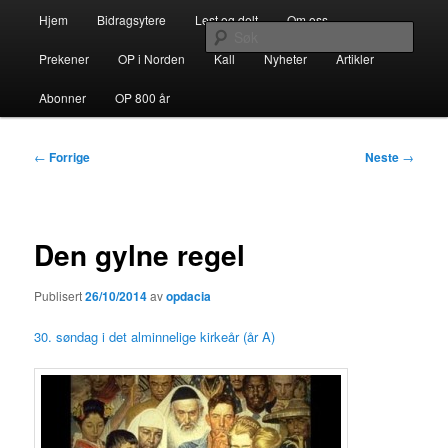
Gå
Hovedmeny
opdacia.org
Hjem
Bidragsytere
Lest og delt
Om oss
direkte
Søk
til
Prekener
OP i Norden
Kall
Nyheter
Artikler
hovedinnholdet
Dominikanerordenen i Norden
Abonner
OP 800 år
Innleggsnavigasjon
←
Forrige
Neste
→
Den gylne regel
Publisert
26/10/2014
av
opdacia
30. søndag i det alminnelige kirkeår (år A)