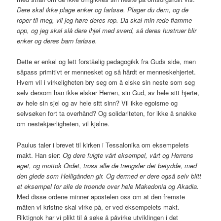
Dere skal ikke plage enker og farløse. Plager du dem, og de
roper til meg, vil jeg høre deres rop. Da skal min rede flamme
opp, og jeg skal slå dere ihjel med sverd, så deres hustruer blir
enker og deres barn farløse.
Dette er enkel og lett forståelig pedagogikk fra Guds side, men
såpass primitivt er mennesket og så hårdt er menneskehjertet.
Hvem vil i virkeligheten bry seg om å elske sin neste som seg
selv dersom han ikke elsker Herren, sin Gud, av hele sitt hjerte,
av hele sin sjel og av hele sitt sinn? Vil ikke egoisme og
selvsøken fort ta overhånd? Og solidariteten, for ikke å snakke
om nestekjærligheten, vil kjølne.
Paulus taler i brevet til kirken i Tessalonika om eksempelets
makt. Han sier:
Og dere fulgte vårt eksempel, vårt og Herrens
eget, og mottok Ordet, tross alle de trengsler det betydde, med
den glede som Helligånden gir. Og dermed er dere også selv blitt
et eksempel for alle de troende over hele Makedonia og Akadia.
Med disse ordene minner apostelen oss om at den fremste
måten vi kristne skal virke på, er ved eksempelets makt.
Riktignok har vi plikt til å søke å påvirke utviklingen i det