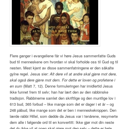
Flere ganger i evangeliene får vi høre Jesus sammenfatte Guds
bud til menneskene om hvordan vi skal forholde oss til Gud og til
nesten. Mest kjent av disse sammenfatningene er den såkalte
gylne regel. Jesus sier:
Alt dere vil at andre skal gjøre mot dere,
skal også dere gjøre mot dem. For dette er loven og profetene i
en sum
(Matt 7, 12). Denne formuleringen har imidlertid Jesus
ikke funnet frem til selv; han har lært den av den rabbinske
tradisjon. Rabbinerne samlet den skriftlige og den muntlige lov i
613 bud, 365 forbud – like mange som det er dager i et år – og
248 påbud, like mange som det er ben i menneskekroppen. Den
lærde rabbi Hillel, som dødde da Jesus var i tenårene, resymerte
dem alle i følgende ord til en konvertitt: Ikke gjør mot din neste
det du ikke vil at noen skal gjøre mot deg selv – dette er hele