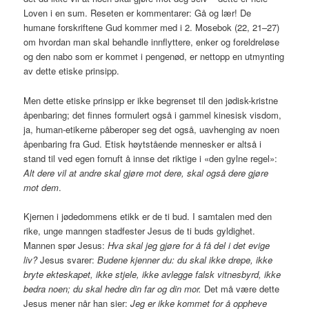
Loven i en sum. Reseten er kommentarer: Gå og lær! De
humane forskriftene Gud kommer med i 2. Mosebok (22, 21–27)
om hvordan man skal behandle innflyttere, enker og foreldreløse
og den nabo som er kommet i pengenød, er nettopp en utmynting
av dette etiske prinsipp.
Men dette etiske prinsipp er ikke begrenset til den jødisk-kristne
åpenbaring; det finnes formulert også i gammel kinesisk visdom,
ja, human-etikerne påberoper seg det også, uavhenging av noen
åpenbaring fra Gud. Etisk høytstående mennesker er altså i
stand til ved egen fornuft å innse det riktige i «den gylne regel»:
Alt dere vil at andre skal gjøre mot dere, skal også dere gjøre
mot dem
.
Kjernen i jødedommens etikk er de ti bud. I samtalen med den
rike, unge manngen stadfester Jesus de ti buds gyldighet.
Mannen spør Jesus:
Hva skal jeg gjøre for å få del i det evige
liv?
Jesus svarer:
Budene kjenner du: du skal ikke drepe, ikke
bryte ekteskapet, ikke stjele, ikke avlegge falsk vitnesbyrd, ikke
bedra noen; du skal hedre din far og din mor.
Det må være dette
Jesus mener når han sier:
Jeg er ikke kommet for å oppheve