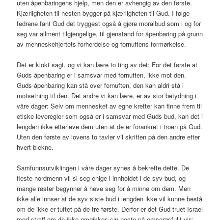
uten åpenbaringens hjelp, men den er avhengig av den første.
Kjærligheten til nesten bygger på kjærligheten til Gud. I følge
fedrene fant Gud det tryggest også å gjøre moralbud som i og for
seg var allment tilgjengelige, til gjenstand for åpenbaring på grunn
av menneskehjertets forherdelse og fornuftens formørkelse.
Det er klokt sagt, og vi kan lære to ting av det: For det første at
Guds åpenbaring er i samsvar med fornuften, ikke mot den.
Guds åpenbaring kan stå over fornuften, den kan aldri stå i
motsetning til den. Det andre vi kan lære, er av stor betydning i
våre dager: Selv om mennesket av egne krefter kan finne frem til
etiske leveregler som også er i samsvar med Guds bud, kan det i
lengden ikke etterleve dem uten at de er forankret i troen på Gud.
Uten den første av lovens to tavler vil skriften på den andre etter
hvert blekne.
Samfunnsutviklingen i våre dager synes å bekrefte dette. De
fleste nordmenn vil si seg enige i innholdet i de syv bud, og
mange røster begynner å heve seg for å minne om dem. Men
ikke alle innser at de syv siste bud i lengden ikke vil kunne bestå
om de ikke er tuftet på de tre første. Derfor er det Gud truet Israel
med straff om de ikke omgikkes sin neste på omsorgsfullt vis: