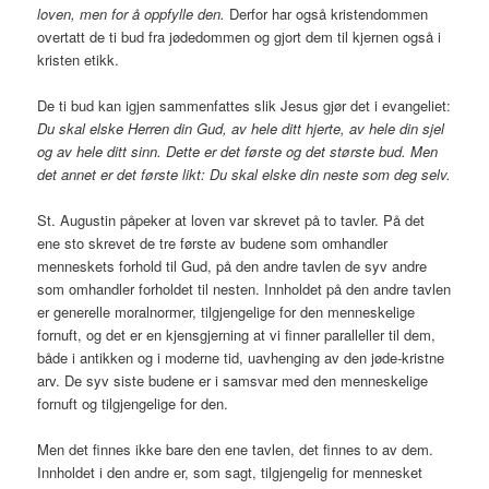
loven, men for å oppfylle den.
Derfor har også kristendommen
overtatt de ti bud fra jødedommen og gjort dem til kjernen også i
kristen etikk.
De ti bud kan igjen sammenfattes slik Jesus gjør det i evangeliet:
Du skal elske Herren din Gud, av hele ditt hjerte, av hele din sjel
og av hele ditt sinn. Dette er det første og det største bud. Men
det annet er det første likt: Du skal elske din neste som deg selv.
St. Augustin påpeker at loven var skrevet på to tavler. På det
ene sto skrevet de tre første av budene som omhandler
menneskets forhold til Gud, på den andre tavlen de syv andre
som omhandler forholdet til nesten. Innholdet på den andre tavlen
er generelle moralnormer, tilgjengelige for den menneskelige
fornuft, og det er en kjensgjerning at vi finner paralleller til dem,
både i antikken og i moderne tid, uavhenging av den jøde-kristne
arv. De syv siste budene er i samsvar med den menneskelige
fornuft og tilgjengelige for den.
Men det finnes ikke bare den ene tavlen, det finnes to av dem.
Innholdet i den andre er, som sagt, tilgjengelig for mennesket