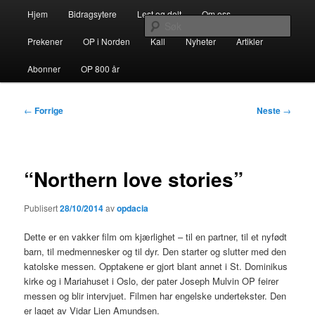
Gå
Hovedmeny
opdacia.org
Hjem
Bidragsytere
Lest og delt
Om oss
direkte
Søk
til
Prekener
OP i Norden
Kall
Nyheter
Artikler
hovedinnholdet
Dominikanerordenen i Norden
Abonner
OP 800 år
Innleggsnavigasjon
←
Forrige
Neste
→
“Northern love stories”
Publisert
28/10/2014
av
opdacia
Dette er en vakker film om kjærlighet – til en partner, til et nyfødt
barn, til medmennesker og til dyr. Den starter og slutter med den
katolske messen. Opptakene er gjort blant annet i St. Dominikus
kirke og i Mariahuset i Oslo, der pater Joseph Mulvin OP feirer
messen og blir intervjuet. Filmen har engelske undertekster. Den
er laget av Vidar Lien Amundsen.