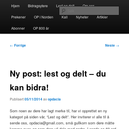
Gå
Hovedmeny
opdacia.org
Hjem
Bidragsytere
Lest og delt
Om oss
direkte
Søk
til
Prekener
OP i Norden
Kall
Nyheter
Artikler
hovedinnholdet
Dominikanerordenen i Norden
Abonner
OP 800 år
Innleggsnavigasjon
←
Forrige
Neste
→
Ny post: lest og delt – du
kan bidra!
Publisert
05/11/2014
av
opdacia
Som noen av dere har lagt merke til, har vi opprettet en ny
kategori på siden vår, “Lest og delt”. Her inviterer vi alle til å
sende oss, opdacia@gmail.com, små gullkorn som dere måtte
komme over, og som dere vil dele med andre. Lengde ca 60 ord.