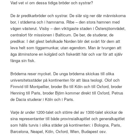
Vad vet vi om dessa tidiga bröder och systrar?
De är predikarbröder och systrar. De slår sig ner där människorna
bor, i städerna och i hamnarna. Ribe – den stora hamnen med
vägen västerut. Visby – den viktigaste staden i Östersjöområdet,
centralort för missionen i Balticum. De ber, de studerar, de
predikar. I det glest befolkade Norden blir det svårt för dem att
leva helt som tiggarmunkar, utan egendom. Man är tvungen att
äga åtminstone en kolgård och fiskerätt här och var för att själv
fånga sin fisk.
Bröderna reser mycket. De unga bröderna skickas till olika
universitetsstäder på kontinenten för att läsa teologi. Olof och
Finnvid till Montpellier, broder Bo till Köln och till Oxford, broder
Henning till Paris, broder Björn kommer direkt till Oxford, Petrus
de Dacia studerar i Köln och i Paris.
Varje år under 1200-talet och större del av 1300-talet skickar de
sina representanter till både provinsialkapitlet och generalkapitlet
som hålls turvis i olika städer på kontinenten: i Bologna, Paris,
Barcelona, Neapel, Köln, Oxford, Wien, Budapest osv.