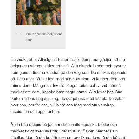
Fra Angelicos helgonens
dans
En vecka efter Allhelgona-festen har vi den stora glädjen att fira
helgonen i vår egen klosterfamilj. Alla okända bröder och systrar
som genom tiderna vandrat på den väg som Dominikus öppnade
på 1200-talet. Vi har levt med några av dem, vi känner dem och
minns dem. Många har levt för länge sedan och vi vet inte så
mycket om dem, kanske bara några namn. Alla lever hos Gud,
bortom tidens begränsning, de ser på oss med kärlek. De vakar
över oss, ber för oss, vill bistå oss idag med sin vänskap,
inspiration och uppmuntran.
Ända från ordens början har det funnits nordiska bröder och
mycket tidigt även systrar. Jordanus av Saxen nämner i sin
Libellus (den första berättelsen om predikarordens första början)