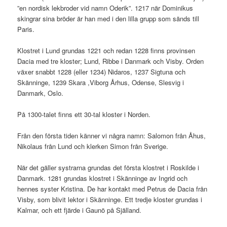
”en nordisk lekbroder vid namn Oderik”. 1217 när Dominikus
skingrar sina bröder är han med i den lilla grupp som sänds till
Paris.
Klostret i Lund grundas 1221 och redan 1228 finns provinsen
Dacia med tre kloster; Lund, Ribbe i Danmark och Visby. Orden
växer snabbt 1228 (eller 1234) Nidaros, 1237 Sigtuna och
Skänninge, 1239 Skara ,Viborg Århus, Odense, Slesvig i
Danmark, Oslo.
På 1300-talet finns ett 30-tal kloster i Norden.
Från den första tiden känner vi några namn: Salomon från Åhus,
Nikolaus från Lund och klerken Simon från Sverige.
När det gäller systrarna grundas det första klostret i Roskilde i
Danmark. 1281 grundas klostret i Skänninge av Ingrid och
hennes syster Kristina. De har kontakt med Petrus de Dacia från
Visby, som blivit lektor i Skänninge. Ett tredje kloster grundas i
Kalmar, och ett fjärde i Gaunö på Själland.