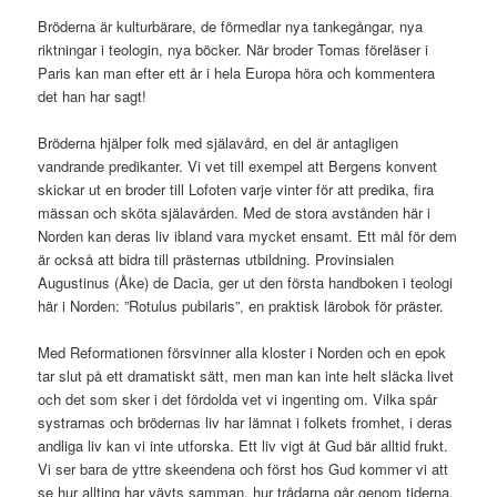
Bröderna är kulturbärare, de förmedlar nya tankegångar, nya
riktningar i teologin, nya böcker. När broder Tomas föreläser i
Paris kan man efter ett år i hela Europa höra och kommentera
det han har sagt!
Bröderna hjälper folk med själavård, en del är antagligen
vandrande predikanter. Vi vet till exempel att Bergens konvent
skickar ut en broder till Lofoten varje vinter för att predika, fira
mässan och sköta själavården. Med de stora avstånden här i
Norden kan deras liv ibland vara mycket ensamt. Ett mål för dem
är också att bidra till prästernas utbildning. Provinsialen
Augustinus (Åke) de Dacia, ger ut den första handboken i teologi
här i Norden: ”Rotulus pubilaris”, en praktisk lärobok för präster.
Med Reformationen försvinner alla kloster i Norden och en epok
tar slut på ett dramatiskt sätt, men man kan inte helt släcka livet
och det som sker i det fördolda vet vi ingenting om. Vilka spår
systrarnas och brödernas liv har lämnat i folkets fromhet, i deras
andliga liv kan vi inte utforska. Ett liv vigt åt Gud bär alltid frukt.
Vi ser bara de yttre skeendena och först hos Gud kommer vi att
se hur allting har vävts samman, hur trådarna går genom tiderna.