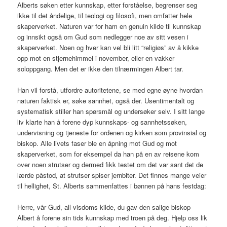
Alberts søken etter kunnskap, etter forståelse, begrenser seg
ikke til det åndelige, til teologi og filosofi, men omfatter hele
skaperverket. Naturen var for ham en genuin kilde til kunnskap
og innsikt også om Gud som nedlegger noe av sitt vesen i
skaperverket. Noen og hver kan vel bli litt “religiøs” av å kikke
opp mot en stjernehimmel i november, eller en vakker
soloppgang. Men det er ikke den tilnærmingen Albert tar.
Han vil forstå, utfordre autoritetene, se med egne øyne hvordan
naturen faktisk er, søke sannhet, også der. Usentimentalt og
systematisk stiller han spørsmål og undersøker selv. I sitt lange
liv klarte han å forene dyp kunnskaps- og sannhetssøken,
undervisning og tjeneste for ordenen og kirken som provinsial og
biskop. Alle livets faser ble en åpning mot Gud og mot
skaperverket, som for eksempel da han på en av reisene kom
over noen strutser og dermed fikk testet om det var sant det de
lærde påstod, at strutser spiser jernbiter. Det finnes mange veier
til hellighet, St. Alberts sammenfattes i bønnen på hans festdag:
Herre, vår Gud, all visdoms kilde, du gav den salige biskop
Albert å forene sin tids kunnskap med troen på deg. Hjelp oss lik