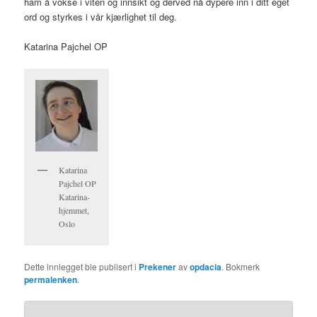
ham å vokse i viten og innsikt og derved nå dypere inn i ditt eget
ord og styrkes i vår kjærlighet til deg.
Katarina Pajchel OP
Katarina
Pajchel OP
Katarina-
hjemmet,
Oslo
Dette innlegget ble publisert i
Prekener
av
opdacia
. Bokmerk
permalenken
.