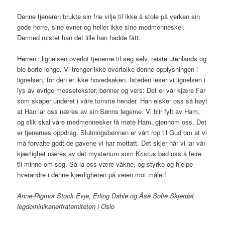
Denne tjeneren brukte sin frie vilje til ikke å stole på verken sin
gode herre, sine evner og heller ikke sine medmennesker.
Dermed mistet han det lille han hadde fått.
Herren i lignelsen overlot tjenerne til seg selv, reiste utenlands og
ble borte lenge. Vi trenger ikke overtolke denne opplysningen i
lignelsen, for den er ikke hovedsaken. Isteden leser vi lignelsen i
lys av øvrige messetekster, bønner og vers: Det er vår kjære Far
som skaper underet i våre tomme hender. Han elsker oss så høyt
at Han lar oss næres av sin Sønns legeme. Vi blir fylt av Ham,
og slik skal våre medmennesker få møte Ham, gjennom oss. Det
er tjenernes oppdrag. Slutningsbønnen er vårt rop til Gud om at vi
må forvalte godt de gavene vi har mottatt. Det skjer når vi lar vår
kjærlighet næres av det mysterium som Kristus bød oss å feire
til minne om seg. Så la oss være våkne, og styrke og hjelpe
hverandre i denne kjærligheten på veien mot målet!
Anne-Rigmor Stock Evje, Erling Dahle og Åse Sofie Skjerdal,
legdominikanerfraterniteten i Oslo