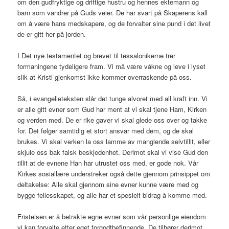
om den gudfryktige og driftige hustru og hennes ektemann og
barn som vandrer på Guds veier. De har svart på Skaperens kall
om å være hans medskapere, og de forvalter sine pund i det livet
de er gitt her på jorden.
I Det nye testamentet og brevet til tessalonikerne trer
formaningene tydeligere fram. Vi må være våkne og leve i lyset
slik at Kristi gjenkomst ikke kommer overraskende på oss.
Så, i evangelieteksten slår det tunge alvoret med all kraft inn. Vi
er alle gitt evner som Gud har ment at vi skal tjene Ham, Kirken
og verden med. De er rike gaver vi skal glede oss over og takke
for. Det følger samtidig et stort ansvar med dem, og de skal
brukes. Vi skal verken la oss lamme av manglende selvtillit, eller
skjule oss bak falsk beskjedenhet. Derimot skal vi vise Gud den
tillit at de evnene Han har utrustet oss med, er gode nok. Vår
Kirkes sosiallære understreker også dette gjennom prinsippet om
deltakelse: Alle skal gjennom sine evner kunne være med og
bygge fellesskapet, og alle har et spesielt bidrag å komme med.
Fristelsen er å betrakte egne evner som vår personlige eiendom
vi kan forvalte etter eget forgodtbefinnende. De tilhører derimot