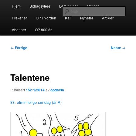
Gå
Hovedmeny
opdacia.org
Hjem
Bidragsytere
Lest og delt
Om oss
direkte
Søk
til
Prekener
OP i Norden
Kall
Nyheter
Artikler
hovedinnholdet
Dominikanerordenen i Norden
Abonner
OP 800 år
Innleggsnavigasjon
←
Forrige
Neste
→
Talentene
Publisert
15/11/2014
av
opdacia
33. alminnelige søndag (år A)