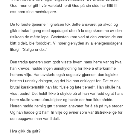
Gud, men er gitt i vår varetekt fordi Gud på sin side har tillit til
oss som sine medskapere.
De to første tjenerne i lignelsen tok dette ansvaret på alvor, og
gikk straks i gang med oppdraget uten å la seg skremme av den
risikoen de måtte løpe. Gevinsten kom ved at den verdien de var
blitt tildelt, ble fordoblet. Vi hører gjenlyden av allehelgensdagens
liturgi, “Salige er de..”
Den tredje tjeneren som godt visste hvem hans herre var og hva
han krevde, hadde ingen unnskyldning for ikke å etterkomme
herrens vilje. Han avslørte også seg selv gjennom den logiske
bristen i unnskyldningen, og det ble han anklaget for. Det er en
brutal karakteristikk han får, “Usle og late tjener!”. Han skulle ha
visst bedre! Det holdt ikke å skylde på at han var redd og at hans
herre skulle være uforutsigbar og høste der han ikke sådde.
Herren hadde nemlig gitt tjeneren ansvaret for å så på nye steder.
Og han hadde gitt ham fri vilje og evner som var tilstrekkelige for
den oppgaven han var tildelt.
Hva gikk da galt?