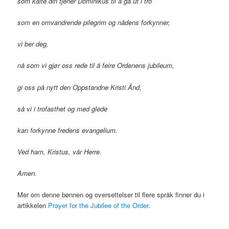
som kalte din tjener Dominikus til å ga ut i tro
som en omvandrende pilegrim og nådens forkynner,
vi ber deg,
nå som vi gjør oss rede til å feire Ordenens jubileum,
gi oss på nytt den Oppstandne Kristi Ånd,
så vi i trofasthet og med glede
kan forkynne fredens evangelium.
Ved ham, Kristus, vår Herre.
Amen.
Mer om denne bønnen og oversettelser til flere språk finner du i
artikkelen
Prayer for the Jubilee of the Order
.