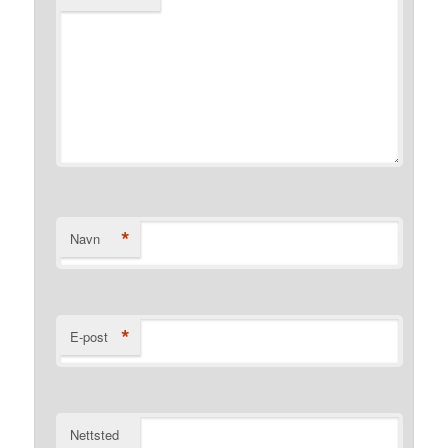
*
Navn
*
E-post
Nettsted