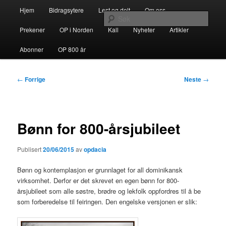
Gå
Hovedmeny
opdacia.org
Hjem
Bidragsytere
Lest og delt
Om oss
direkte
Søk
til
Prekener
OP i Norden
Kall
Nyheter
Artikler
hovedinnholdet
Dominikanerordenen i Norden
Abonner
OP 800 år
Innleggsnavigasjon
←
Forrige
Neste
→
Bønn for 800-årsjubileet
Publisert
20/06/2015
av
opdacia
Bønn og kontemplasjon er grunnlaget for all dominikansk
virksomhet. Derfor er det skrevet en egen bønn for 800-
årsjubileet som alle søstre, brødre og lekfolk oppfordres til å be
som forberedelse til feiringen. Den engelske versjonen er slik: