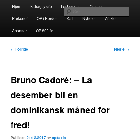
Gå
Hovedmeny
opdacia.org
Hjem
Bidragsytere
Lest og delt
Om oss
direkte
Søk
til
Prekener
OP i Norden
Kall
Nyheter
Artikler
hovedinnholdet
Dominikanerordenen i Norden
Abonner
OP 800 år
Innleggsnavigasjon
←
Forrige
Neste
→
Bruno Cadoré: – La
desember bli en
dominikansk måned for
fred!
Publisert
01/12/2017
av
opdacia