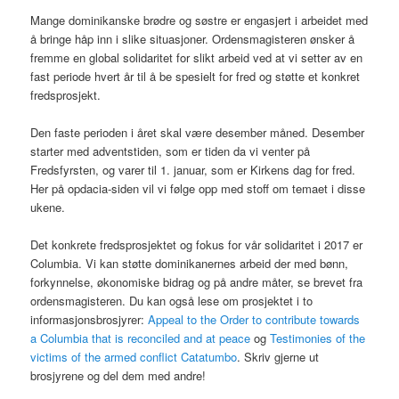
Mange dominikanske brødre og søstre er engasjert i arbeidet med
å bringe håp inn i slike situasjoner. Ordensmagisteren ønsker å
fremme en global solidaritet for slikt arbeid ved at vi setter av en
fast periode hvert år til å be spesielt for fred og støtte et konkret
fredsprosjekt.
Den faste perioden i året skal være desember måned. Desember
starter med adventstiden, som er tiden da vi venter på
Fredsfyrsten, og varer til 1. januar, som er Kirkens dag for fred.
Her på opdacia-siden vil vi følge opp med stoff om temaet i disse
ukene.
Det konkrete fredsprosjektet og fokus for vår solidaritet i 2017 er
Columbia. Vi kan støtte dominikanernes arbeid der med bønn,
forkynnelse, økonomiske bidrag og på andre måter, se brevet fra
ordensmagisteren. Du kan også lese om prosjektet i to
informasjonsbrosjyrer:
Appeal to the Order to contribute towards
a Columbia that is reconciled and at peace
og
Testimonies of the
victims of the armed conflict Catatumbo
. Skriv gjerne ut
brosjyrene og del dem med andre!