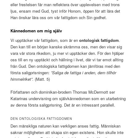
eller frestelsen får man reflektera över upplevelsen med trons
ljus, ensam med Gud, tyst inför Honom, öppen för att lära det
Han önskar lära oss om vår fattigdom och Sin godhet.
Kännedomen om mig själv
Vi upptäcker vår fattigdom, som är en
ontologisk fattigdom
.
Den kan till en början kanske skrämma oss, men den visar sig
vara vår stora rikedom, ju mer vi upptäcker den. För den hjälper
oss till en ny upptäckt och hållning i livet, där vi tar emot allting
från Gud. Den ontologiska fattigdomen kan jämföras med den
första saligprisningen:
”Saliga de fattiga i anden, dem tillhör
himmelriket”.
(Matt. 5)
Författaren och dominikan-brodern Thomas McDermott ser
Katarinas undervisning om självkännedomen som en utarbetning
av denna första saligprisning. Det är en intressant parallell.
DEN ONTOLOGISKA FATTIGDOMEN
Den mänskliga naturen kan verkligen anses fattig. Människan
saknar möjligheten att skapa sin egen existens. Hon skulle inte