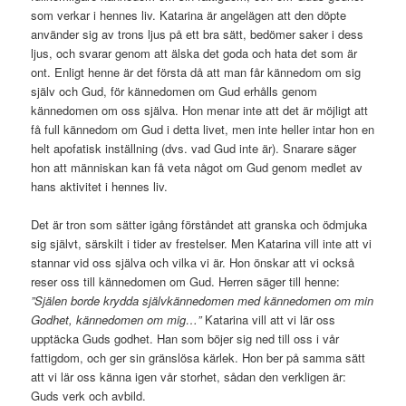
som verkar i hennes liv. Katarina är angelägen att den döpte
använder sig av trons ljus på ett bra sätt, bedömer saker i dess
ljus, och svarar genom att älska det goda och hata det som är
ont. Enligt henne är det första då att man får kännedom om sig
själv och Gud, för kännedomen om Gud erhålls genom
kännedomen om oss själva. Hon menar inte att det är möjligt att
få full kännedom om Gud i detta livet, men inte heller intar hon en
helt apofatisk inställning (dvs. vad Gud inte är). Snarare säger
hon att människan kan få veta något om Gud genom medlet av
hans aktivitet i hennes liv.
Det är tron som sätter igång förståndet att granska och ödmjuka
sig självt, särskilt i tider av frestelser. Men Katarina vill inte att vi
stannar vid oss själva och vilka vi är. Hon önskar att vi också
reser oss till kännedomen om Gud. Herren säger till henne:
”Själen borde krydda självkännedomen med kännedomen om min
Godhet, kännedomen om mig…”
Katarina vill att vi lär oss
upptäcka Guds godhet. Han som böjer sig ned till oss i vår
fattigdom, och ger sin gränslösa kärlek. Hon ber på samma sätt
att vi lär oss känna igen vår storhet, sådan den verkligen är:
Guds verk och avbild.