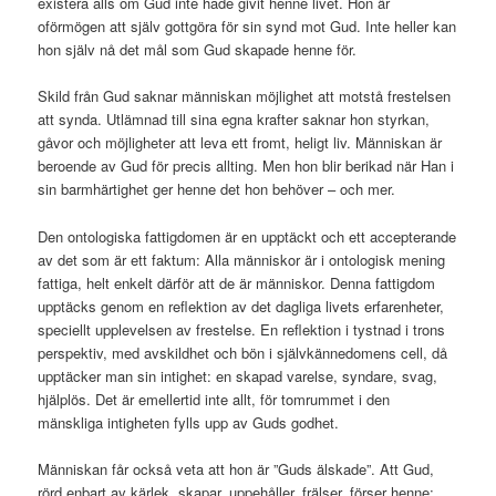
existera alls om Gud inte hade givit henne livet. Hon är
oförmögen att själv gottgöra för sin synd mot Gud. Inte heller kan
hon själv nå det mål som Gud skapade henne för.
Skild från Gud saknar människan möjlighet att motstå frestelsen
att synda. Utlämnad till sina egna krafter saknar hon styrkan,
gåvor och möjligheter att leva ett fromt, heligt liv. Människan är
beroende av Gud för precis allting. Men hon blir berikad när Han i
sin barmhärtighet ger henne det hon behöver – och mer.
Den ontologiska fattigdomen är en upptäckt och ett accepterande
av det som är ett faktum: Alla människor är i ontologisk mening
fattiga, helt enkelt därför att de är människor. Denna fattigdom
upptäcks genom en reflektion av det dagliga livets erfarenheter,
speciellt upplevelsen av frestelse. En reflektion i tystnad i trons
perspektiv, med avskildhet och bön i självkännedomens cell, då
upptäcker man sin intighet: en skapad varelse, syndare, svag,
hjälplös. Det är emellertid inte allt, för tomrummet i den
mänskliga intigheten fylls upp av Guds godhet.
Människan får också veta att hon är ”Guds älskade”. Att Gud,
rörd enbart av kärlek, skapar, uppehåller, frälser, förser henne;