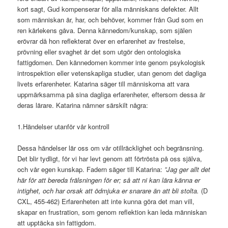
kort sagt, Gud kompenserar för alla människans defekter. Allt
som människan är, har, och behöver, kommer från Gud som en
ren kärlekens gåva. Denna kännedom/kunskap, som själen
erövrar då hon reflekterat över en erfarenhet av frestelse,
prövning eller svaghet är det som utgör den ontologiska
fattigdomen. Den kännedomen kommer inte genom psykologisk
introspektion eller vetenskapliga studier, utan genom det dagliga
livets erfarenheter. Katarina säger till människorna att vara
uppmärksamma på sina dagliga erfarenheter, eftersom dessa är
deras lärare. Katarina nämner särskilt några:
1.Händelser utanför vår kontroll
Dessa händelser lär oss om vår otillräcklighet och begränsning.
Det blir tydligt, för vi har levt genom att förtrösta på oss själva,
och vår egen kunskap. Fadern säger till Katarina:
”Jag ger allt det
här för att bereda frälsningen för er; så att ni kan lära känna er
intighet, och har orsak att ödmjuka er snarare än att bli stolta.
(D
CXL, 455-462) Erfarenheten att inte kunna göra det man vill,
skapar en frustration, som genom reflektion kan leda människan
att upptäcka sin fattigdom.