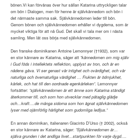
bönen.Vi kan förvånas över hur sällan Katarina uttryckligen talar
om bön i Dialogen, men för henne är självkännedom och bön i
det närmaste samma sak. Självkännedomen leder till bön.
Genom bönen och självkännedomen erhåller vi dygderna, som är
mycket viktiga för att nå Gud. Det skall vi tala mer om i nästa
samling. Men låt oss börja med självkännedomen.
Den franske dominikanen Antoine Lemonnyer (†1932), som var
en stor kännare av Katarina, säger att
”kännedomen om mig själv
i Gud föds i intellektets reflektion, upplyst av tron, och är en
nådens gåva. Vi ser genast vår intighet och ovärdighet, och vår
naturliga och övernaturliga värdighet … Frukten är ödmjukhet,
kärlek, och hat till den oordnade egenkärleken”.
Lemonnyer
fortsätter:
”självkännedomen är ett ämne som Katarina ständigt
återkommer till, och som hon utvecklar med påtaglig glädje
och…kraft….de många sidorna som hon ägnat självkännedomen
lyser med ojämförlig härlighet som gudomliga ledljus.”
En annan dominikan, italienaren Giacinto D’Urso († 2002), också
en stor kännare av Katarina, säger:
”Självkännedomen är…
själva grunden i det andliga livet…startpunkten för varje dygd….