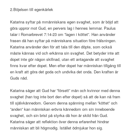
2.Böjelsen till egenkärlek
Katarina syftar på mmänniskans egen svaghet, som är böjd att
göra uppror mot Gud, en pervers lag i hennes lemmar. Paulus
talar i Romarbrevet 7:14-23 om ”lagen i köttet”. Han använder
frasen då han syftar på människans situation före frälsningen.
Katarina använder den för att tala till den döpte, som också
måste kännas vid och erkänna sin svaghet. Det betyder inte att
dopet inte gör någon skillnad, utan ett antagande att svaghet
finns kvar efter dopet. Men efter dopet har människan tillgång till
en kraft att göra det goda och undvika det onda. Den kraften är
Guds nåd.
Katarina säger att Gud har ”försett” män och kvinnor med denna
svaghet (han tog inte bort den efter dopet) så att de kan nå fram
till självkännedom. Genom denna spänning mellan ”köttet” och
”anden” kan människan erövra kännedom om sin inneboende
svaghet, och sin brist på styrka då hon är skild från Gud.
Katarina säger att reflektion över denna erfarenhet hindrar
människan att bli högmodig. Istället ödmjukar hon sig.