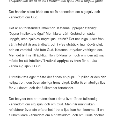
skapade oss att få ta del i Honom och njuta Hans högsta goda.”
Det handlar alltså både om att få kännedom om sig själv och
kännedom om Gud.
Det är en förståndets reflektion. Katarina upprepar ständigt,
”öppna intellektets öga!” Men klarar vårt förstånd en sådan
uppgift, utan hjälp av något ljus utifrån? Det naturliga ljuset från
vårt intellekt är användbart, och i viss utsträckning nödvändigt,
och en värdefull nåd från Gud. Katarina uttrycker verkligen det.
Men det är inte tillräckligt. Hon förklarar om och om igen att man
måste ha
ett intellekt/förstånd upplyst av tron
för att lära
känna sig själv i Gud.
I ”intellektets öga” måste det finnas en pupill. Pupillen är den den
heliga tron, den övernaturliga trons dygd. Detta övernaturliga ljus
får vi i dopet, och det fullkomnar förståndet.
Det betyder inte att människan i detta livet får en fullkomlig
kännedom om sig själv och om Gud. Men när människan
reflekterar över sin erfarenhet i trons ljus kan hon komma till en
fullkomligare kännedom om sin fattigdom, och om Guds godhet