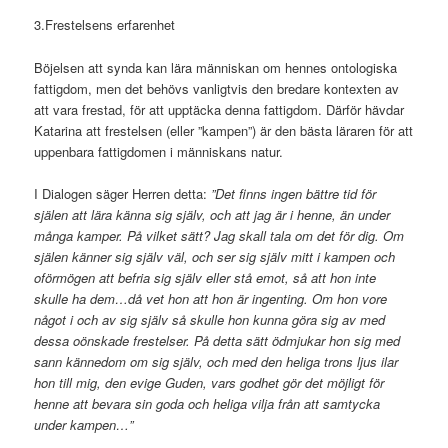
3.Frestelsens erfarenhet
Böjelsen att synda kan lära människan om hennes ontologiska
fattigdom, men det behövs vanligtvis den bredare kontexten av
att vara frestad, för att upptäcka denna fattigdom. Därför hävdar
Katarina att frestelsen (eller ”kampen”) är den bästa läraren för att
uppenbara fattigdomen i människans natur.
I Dialogen säger Herren detta:
”Det finns ingen bättre tid för
själen att lära känna sig själv, och att jag är i henne, än under
många kamper. På vilket sätt? Jag skall tala om det för dig. Om
själen känner sig själv väl, och ser sig själv mitt i kampen och
oförmögen att befria sig själv eller stå emot, så att hon inte
skulle ha dem…då vet hon att hon är ingenting. Om hon vore
något i och av sig själv så skulle hon kunna göra sig av med
dessa oönskade frestelser. På detta sätt ödmjukar hon sig med
sann kännedom om sig själv, och med den heliga trons ljus ilar
hon till mig, den evige Guden, vars godhet gör det möjligt för
henne att bevara sin goda och heliga vilja från att samtycka
under kampen…”