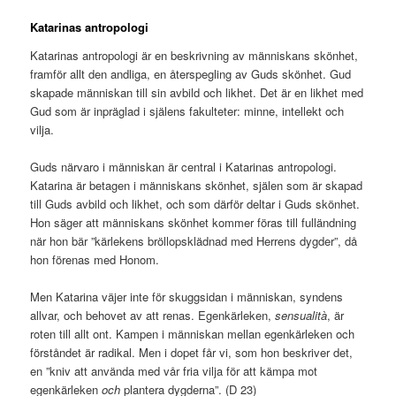
Katarinas antropologi
Katarinas antropologi är en beskrivning av människans skönhet,
framför allt den andliga, en återspegling av Guds skönhet. Gud
skapade människan till sin avbild och likhet. Det är en likhet med
Gud som är inpräglad i själens fakulteter: minne, intellekt och
vilja.
Guds närvaro i människan är central i Katarinas antropologi.
Katarina är betagen i människans skönhet, själen som är skapad
till Guds avbild och likhet, och som därför deltar i Guds skönhet.
Hon säger att människans skönhet kommer föras till fulländning
när hon bär ”kärlekens bröllopsklädnad med Herrens dygder”, då
hon förenas med Honom.
Men Katarina väjer inte för skuggsidan i människan, syndens
allvar, och behovet av att renas. Egenkärleken,
sensualità
, är
roten till allt ont. Kampen i människan mellan egenkärleken och
förståndet är radikal. Men i dopet får vi, som hon beskriver det,
en ”kniv att använda med vår fria vilja för att kämpa mot
egenkärleken
och
plantera dygderna”. (D 23)