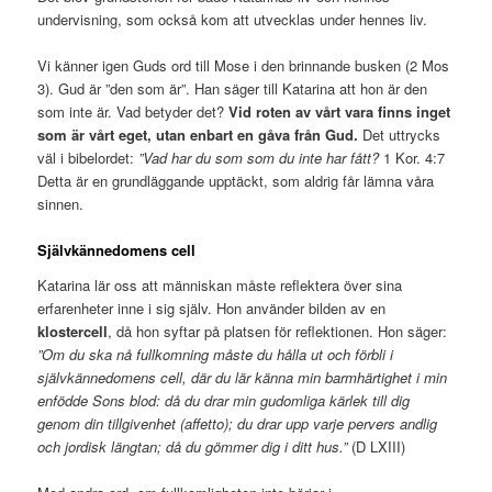
undervisning, som också kom att utvecklas under hennes liv.
Vi känner igen Guds ord till Mose i den brinnande busken (2 Mos
3). Gud är ”den som är”. Han säger till Katarina att hon är den
som inte är. Vad betyder det?
Vid roten av vårt vara finns inget
som är vårt eget, utan enbart en gåva från Gud.
Det uttrycks
väl i bibelordet:
”Vad har du som som du inte har fått?
1 Kor. 4:7
Detta är en grundläggande upptäckt, som aldrig får lämna våra
sinnen.
Självkännedomens cell
Katarina lär oss att människan måste reflektera över sina
erfarenheter inne i sig själv. Hon använder bilden av en
klostercell
, då hon syftar på platsen för reflektionen. Hon säger:
”Om du ska nå fullkomning måste du hålla ut och förbli i
självkännedomens cell, där du lär känna min barmhärtighet i min
enfödde Sons blod: då du drar min gudomliga kärlek till dig
genom din tillgivenhet (affetto); du drar upp varje pervers andlig
och jordisk längtan; då du gömmer dig i ditt hus.”
(D LXIII)