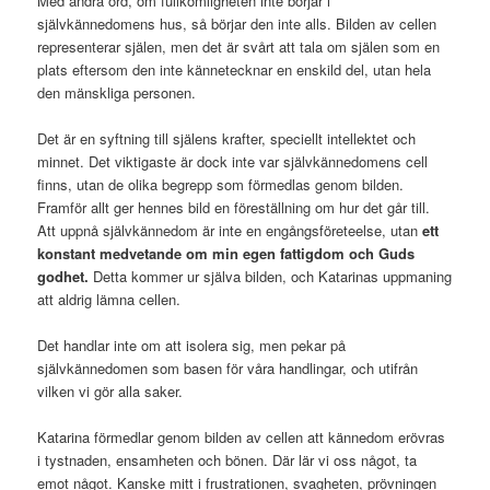
Med andra ord, om fullkomligheten inte börjar i
självkännedomens hus, så börjar den inte alls. Bilden av cellen
representerar själen, men det är svårt att tala om själen som en
plats eftersom den inte kännetecknar en enskild del, utan hela
den mänskliga personen.
Det är en syftning till själens krafter, speciellt intellektet och
minnet. Det viktigaste är dock inte var självkännedomens cell
finns, utan de olika begrepp som förmedlas genom bilden.
Framför allt ger hennes bild en föreställning om hur det går till.
Att uppnå självkännedom är inte en engångsföreteelse, utan
ett
konstant medvetande om min egen fattigdom och Guds
godhet.
Detta kommer ur själva bilden, och Katarinas uppmaning
att aldrig lämna cellen.
Det handlar inte om att isolera sig, men pekar på
självkännedomen som basen för våra handlingar, och utifrån
vilken vi gör alla saker.
Katarina förmedlar genom bilden av cellen att kännedom erövras
i tystnaden, ensamheten och bönen. Där lär vi oss något, ta
emot något. Kanske mitt i frustrationen, svagheten, prövningen