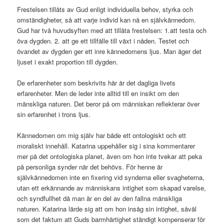
Frestelsen tillåts av Gud enligt individuella behov, styrka och
omständigheter, så att varje individ kan nå en självkännedom.
Gud har två huvudsyften med att tillåta frestelsen: 1.att testa och
öva dygden. 2. att ge ett tillfälle till växt i nåden. Testet och
övandet av dygden ger ett inre kännedomens ljus. Man äger det
ljuset i exakt proportion till dygden.
De erfarenheter som beskrivits här är det dagliga livets
erfarenheter. Men de leder inte alltid till en insikt om den
mänskliga naturen. Det beror på om människan reflekterar över
sin erfarenhet i trons ljus.
Kännedomen om mig själv har både ett ontologiskt och ett
moraliskt innehåll. Katarina uppehåller sig i sina kommentarer
mer på det ontologiska planet, även om hon inte tvekar att peka
på personliga synder när det behövs. För henne är
självkännedomen inte en fixering vid synderna eller svagheterna,
utan ett erkännande av människans intighet som skapad varelse,
och syndfullhet då man är en del av den fallna mänskliga
naturen. Katarina lärde sig att om hon insåg sin intighet, såväl
som det faktum att Guds barmhärtighet ständigt kompenserar för