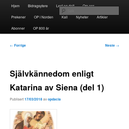
Gå
Hovedmeny
opdacia.org
Hjem
Bidragsytere
Lest og delt
Om oss
direkte
Søk
til
Prekener
OP i Norden
Kall
Nyheter
Artikler
hovedinnholdet
Dominikanerordenen i Norden
Abonner
OP 800 år
Innleggsnavigasjon
←
Forrige
Neste
→
Självkännedom enligt
Katarina av Siena (del 1)
Publisert
17/03/2018
av
opdacia