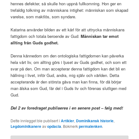
hennes defekter, så skulle hon uppnå fullkomning. Hon ger en
trefaldig tolkning av människans intighet: människan som skapad
varelse, som maktlös, som syndare.
Katarina använder bilden av ett kärl för att uttrycka människans
fattigdom och totala beroende av Gud:
Människan tar emot
allting från Guds godhet.
Denna kännedom om den ontologiska fattigdomen kan påverka
hela vårt liv, om allting görs i ljuset av Guds godhet, och som ett
svar på den. Om man accepterar denna fattigdom kan det bli en
hållning i livet, inför Gud, andra, mig själv och världen. Detta
accepterande är den största gåva man kan finna, för då börjar
man älska som Gud, får del i Guds liv och förenas slutligen med
Gud.
Del 2 av foredraget publiseres i en senere post – følg med!
Dette innlegget ble publisert i
Artikler
,
Dominikansk historie
,
Legdominikanere
av
opdacia
. Bokmerk
permalenken
.