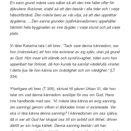
En sann grund måste vara säker så att den inte faller offer för
djävulens illusioner, stabil så att den består i alla tider och i varje
hälsotillstånd. Den måste bero av vår vilja, så att den upprättar
dygderna…..Den sanna grunden (självkännedomen) uppehåller
faktiskt hela byggnaden av inre dygder, i varje stund och på varje
plats.
Vi låter Katarina tala i ett brev:
”Tack vare denna kännedom, ser
hon (människan) att hon inte existerar av sig själv, utan på grund
av Gud. Hon inser sitt elände och synd/svaghet, tiden som hon
uppenbart har förlorat, då hon kunde ha samlat värdefulla vinster.
I detta ljus lär hon känna sin ovärdighet och sin värdighet.”
(LT
334)
Ytterligare ett brev (T 305), skrivet till påven Urban VI, där hon
talar om vad denna kännedom avslöjar för oss om Gud, Hans
inre handlande med oss:
”Vi måste lära känna en evig sanning,
(en sanning) genom vilken vi älskades innan vi existerade. Var
ska vi lära känna denna sanning? I kännedomen om oss själva,
då vi ser att Gud har skapat oss till sin avbild och likhet, driven
därtill av sin ivriga kärlek. Denna sanning består i att han