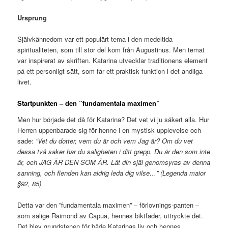
Ursprung
Självkännedom var ett populärt tema i den medeltida
spiritualiteten, som till stor del kom från Augustinus. Men temat
var inspirerat av skriften. Katarina utvecklar traditionens element
på ett personligt sätt, som får ett praktisk funktion i det andliga
livet.
Startpunkten – den ”fundamentala maximen”
Men hur började det då för Katarina? Det vet vi ju säkert alla. Hur
Herren uppenbarade sig för henne i en mystisk upplevelse och
sade:
”Vet du dotter, vem du är och vem Jag är? Om du vet
dessa två saker har du saligheten i ditt grepp. Du är den som inte
är, och JAG ÄR DEN SOM ÄR. Låt din själ genomsyras av denna
sanning, och fienden kan aldrig leda dig vilse…” (Legenda maior
§92, 85)
Detta var den ”fundamentala maximen” – förlovnings-panten –
som salige Raimond av Capua, hennes biktfader, uttryckte det.
Det blev grundstenen för både Katarinas liv och hennes