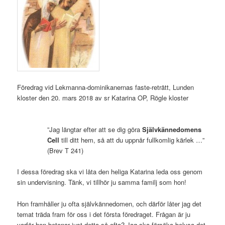
Föredrag vid Lekmanna-dominikanernas faste-reträtt, Lunden
kloster den 20. mars 2018 av sr Katarina OP, Rögle kloster
”Jag längtar efter att se dig göra
Självkännedomens
Cell
till ditt hem, så att du uppnår fullkomlig kärlek …”
(Brev T 241)
I dessa föredrag ska vi låta den heliga Katarina leda oss genom
sin undervisning. Tänk, vi tillhör ju samma familj som hon!
Hon framhåller ju ofta självkännedomen, och därför låter jag det
temat träda fram för oss i det första föredraget. Frågan är ju
varför hon betonar just detta så ofta? Jag ska försöka belysa det.