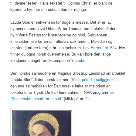
til denne festen. Hans tekster til Corpus Christi er blant de
kjæreste hymner om eukaristien for mange.
Lauda Sion er sekvensen for dagens messe. Det er en av
hymnene som pave Urban IV ba Thomas om å skrive til den
nyinnførte Festen for Kristi legeme og blod. Sekvensen
inneholder hele læren om alterets sakrament. Melodien og
teksten (kortere form) står i salmeboken
“Lov Herren” nr. 524
. Her
finner du også norsk oversettelse. Du kan høre den lange
versjonen sunget for eksempel på
Youtube
.
Den norske salmedikteren Magnus Brostrup Landstad omarbeidet
“Lauda Sion” til den norsk salmen
“Sion, pris din saliggjører”
. I
den nye salmeboken for Den norske kirke er melodien en
folketone fra Trysil. Du kan høre salmen i NRK-programmet
“Salmeboka minutt for minutt”
(klikk på nr. 2).