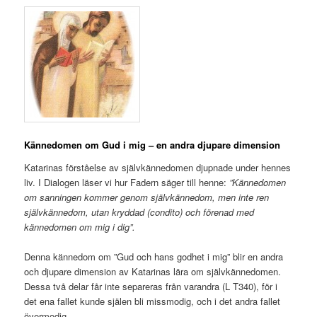
Kännedomen om Gud i mig – en andra djupare dimension
Katarinas förståelse av självkännedomen djupnade under hennes
liv. I Dialogen läser vi hur Fadern säger till henne:
”Kännedomen
om sanningen kommer genom självkännedom, men inte ren
självkännedom, utan kryddad (condito) och förenad med
kännedomen om mig i dig”.
Denna kännedom om ”Gud och hans godhet i mig” blir en andra
och djupare dimension av Katarinas lära om självkännedomen.
Dessa två delar får inte separeras från varandra (L T340), för i
det ena fallet kunde själen bli missmodig, och i det andra fallet
övermodig.