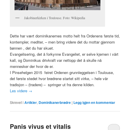
Jakobinerkirken i Toulouse. Foto: Wikipedia
Dette har vært dominikanernes motto helt fra Ordenens første tid,
kontempler, mediter, – men bring videre det du mottar gjennom
bønnen , det du har skuet.
Evangelisering, det å forkynne Evangeliet, er selve kjernen i vårt
kall, og Dominikus drivkraft var nettopp det å skulle nå
mennesker der hvor de er.
I Pinsehelgen 2015 feiret Ordenen grunnleggelsen i Toulouse,
det første stedet hvor brødrene startet sitt virke, – hele vår
tradisjon – (tradere) – springer ut fra denne kilden.
Les videre
→
Skrevet i
Artikler
,
Dominikanerbrødre
|
Legg igjen en kommentar
Panis vivus et vitalis