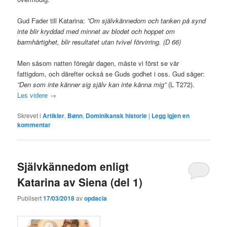
Gud Fader till Katarina:
”Om självkännedom och tanken på synd
inte blir kryddad med minnet av blodet och hoppet om
barmhärtighet, blir resultatet utan tvivel förvirring. (D 66)
Men såsom natten föregår dagen, måste vi först se vår
fattigdom, och därefter också se Guds godhet i oss. Gud säger:
”Den som inte känner sig själv kan inte känna mig”
(L T272).
Les videre
→
Skrevet i
Artikler
,
Bønn
,
Dominikansk historie
|
Legg igjen en
kommentar
Självkännedom enligt
Katarina av Siena (del 1)
Publisert
17/03/2018
av
opdacia