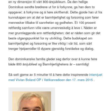
en ny dimensjon til vårt 800-årsjubileum. Da den hellige
Dominikus sendte brødrene ut for å forkynne, ga han dem to
oppgaver; å forkynne og å høre skriftemål. Dette gjorde han ut fra
kunnskapen om at det er barmhjertighet og forsoning som fører
mennesker tilbake til sannheten og godheten. Et 100 prosent
rettferdig samfunn ville være umenneskelig å leve i. Nåden er
mer grunnleggende enn rettferdigheten; det er nåden som gir det
beste utgangspunktet for ny utvikling. Dette budskapet om
barmhjertighet og forsoning er like viktig i vår tid, som sårt
trenger hjelpemidler til dypere gjensidig forståelse og dialog.
Den dominikanske familie gleder seg derfor over å kunne feire
både 800 årsjubileet og Barmhjertighetens år – samtidig!
Så sett gjerne av 5 minutter til å høre dette inspirerende
intervjuet
med Vivian Boland OP i Vatikanradioen den 17. mars 2015
.