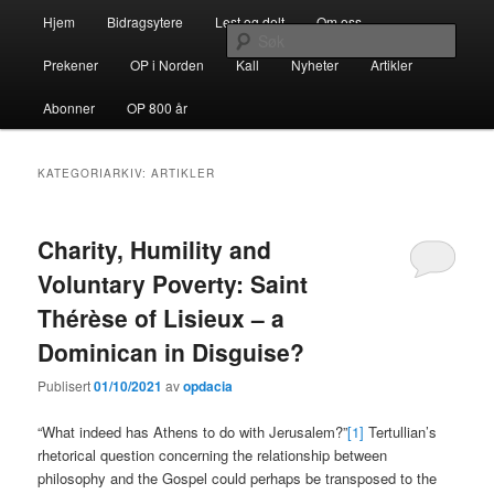
Gå
Gå
Hovedmeny
opdacia.org
Hjem
Bidragsytere
Lest og delt
Om oss
direkte
direkte
Søk
til
til
Prekener
OP i Norden
Kall
Nyheter
Artikler
hovedinnholdet
sekundærinnholdet
Dominikanerordenen i Norden
Abonner
OP 800 år
KATEGORIARKIV:
ARTIKLER
Charity, Humility and
Voluntary Poverty: Saint
Thérèse of Lisieux – a
Dominican in Disguise?
Publisert
01/10/2021
av
opdacia
“What indeed has Athens to do with Jerusalem?”
[1]
Tertullian’s
rhetorical question concerning the relationship between
philosophy and the Gospel could perhaps be transposed to the