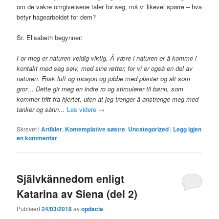
om de vakre omgivelsene taler for seg, må vi likevel spørre – hva
betyr hagearbeidet for dem?
Sr. Elisabeth begynner:
For meg er naturen veldig viktig. Å være i naturen er å komme i
kontakt med seg selv, med sine røtter, for vi er også en del av
naturen. Frisk luft og mosjon og jobbe med planter og alt som
gror… Dette gir meg en indre ro og stimulerer til bønn, som
kommer fritt fra hjertet, uten at jeg trenger å anstrenge meg med
tanker og sånn…
Les videre
→
Skrevet i
Artikler
,
Kontemplative søstre
,
Uncategorized
|
Legg igjen
en kommentar
Självkännedom enligt
Katarina av Siena (del 2)
Publisert
24/03/2018
av
opdacia