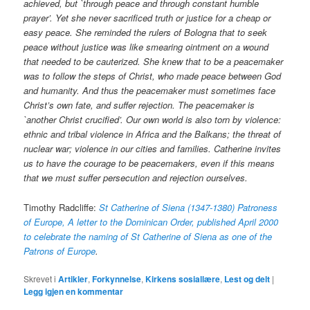
achieved, but `through peace and through constant humble
prayer’. Yet she never sacrificed truth or justice for a cheap or
easy peace. She reminded the rulers of Bologna that to seek
peace without justice was like smearing ointment on a wound
that needed to be cauterized. She knew that to be a peacemaker
was to follow the steps of Christ, who made peace between God
and humanity. And thus the peacemaker must sometimes face
Christ’s own fate, and suffer rejection. The peacemaker is
`another Christ crucified’. Our own world is also torn by violence:
ethnic and tribal violence in Africa and the Balkans; the threat of
nuclear war; violence in our cities and families. Catherine invites
us to have the courage to be peacemakers, even if this means
that we must suffer persecution and rejection ourselves.
Timothy Radcliffe:
St Catherine of Siena (1347-1380) Patroness
of Europe,
A letter to the Dominican Order, published April 2000
to celebrate the naming of St Catherine of Siena as one of the
Patrons of Europe
.
Skrevet i
Artikler
,
Forkynnelse
,
Kirkens sosiallære
,
Lest og delt
|
Legg igjen en kommentar