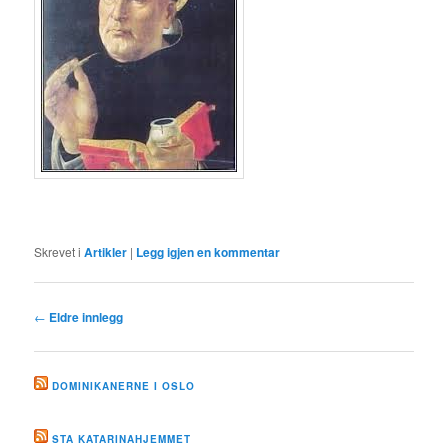
Skrevet i
Artikler
|
Legg igjen en kommentar
Innleggsnavigasjon
←
Eldre innlegg
DOMINIKANERNE I OSLO
STA KATARINAHJEMMET