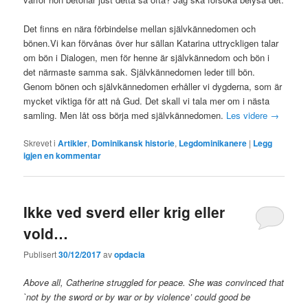
Det finns en nära förbindelse mellan självkännedomen och
bönen.Vi kan förvånas över hur sällan Katarina uttryckligen talar
om bön i Dialogen, men för henne är självkännedom och bön i
det närmaste samma sak. Självkännedomen leder till bön.
Genom bönen och självkännedomen erhåller vi dygderna, som är
mycket viktiga för att nå Gud. Det skall vi tala mer om i nästa
samling. Men låt oss börja med självkännedomen.
Les videre
→
Skrevet i
Artikler
,
Dominikansk historie
,
Legdominikanere
|
Legg
igjen en kommentar
Ikke ved sverd eller krig eller
vold…
Publisert
30/12/2017
av
opdacia
Above all, Catherine struggled for peace. She was convinced that
`not by the sword or by war or by violence’ could good be