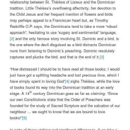
relationship between St. Thérèse of Lisieux and the Dominican
tradition. Little Thérèse’s overflowing affectivity, her devotion to
the Child Jesus and her frequent mention of flowers and birds
may perhaps appeal to a Franciscan heart but, as Timothy
Radcliffe O.P. says, the Dominicans tend to take a more “robust
approach”, hesitating to use “sugary and sentimental” language,
[2]
and the only famous story involving St. Dominic and a bird, is
the one where the devil disguised as a bird distracts Dominican
nuns from listening to Dominic’s preaching. Dominic resolutely
captures and plucks the bird, and that is the end of it.
[3]
“How distressed I should be to have read all those books; I would
just have got a splitting headache and lost precious time, which I
have simply spent in loving God”
[4]
sighs Thérèse, while the love
of books found its way into the Dominican tradition at an early
th
stage. A 14
century Dominican goes as far as claiming: “Since
our own Constitutions state that the Order of Preachers was
founded for the study of Sacred Scripture and the salvation of our
neighbour … we ought to know that we are bound to love
books!”
[5]
In spite of these striking and significant differences, if we take a