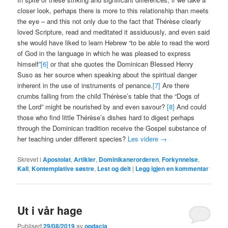
closer look, perhaps there is more to this relationship than meets
the eye – and this not only due to the fact that Thérèse clearly
loved Scripture, read and meditated it assiduously, and even said
she would have liked to learn Hebrew “to be able to read the word
of God in the language in which he was pleased to express
himself”
[6]
or that she quotes the Dominican Blessed Henry
Suso as her source when speaking about the spiritual danger
inherent in the use of instruments of penance.
[7]
Are there
crumbs falling from the child Thérèse’s table that the “Dogs of
the Lord” might be nourished by and even savour?
[8]
And could
those who find little Thérèse’s dishes hard to digest perhaps
through the Dominican tradition receive the Gospel substance of
her teaching under different species?
Les videre
→
Skrevet i
Apostolat
,
Artikler
,
Dominikanerorderen
,
Forkynnelse
,
Kall
,
Kontemplative søstre
,
Lest og delt
|
Legg igjen en kommentar
Ut i vår hage
Publisert
29/08/2019
av
opdacia