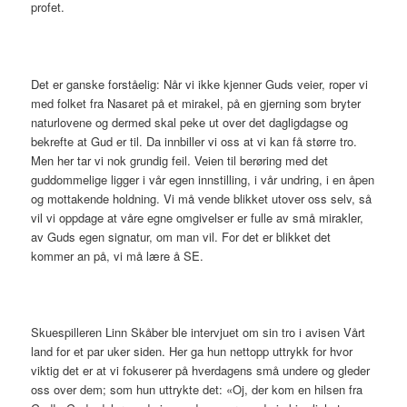
profet.
Det er ganske forståelig: Når vi ikke kjenner Guds veier, roper vi
med folket fra Nasaret på et mirakel, på en gjerning som bryter
naturlovene og dermed skal peke ut over det dagligdagse og
bekrefte at Gud er til. Da innbiller vi oss at vi kan få større tro.
Men her tar vi nok grundig feil. Veien til berøring med det
guddommelige ligger i vår egen innstilling, i vår undring, i en åpen
og mottakende holdning. Vi må vende blikket utover oss selv, så
vil vi oppdage at våre egne omgivelser er fulle av små mirakler,
av Guds egen signatur, om man vil. For det er blikket det
kommer an på, vi må lære å SE.
Skuespilleren Linn Skåber ble intervjuet om sin tro i avisen Vårt
land for et par uker siden. Her ga hun nettopp uttrykk for hvor
viktig det er at vi fokuserer på hverdagens små undere og gleder
oss over dem; som hun uttrykte det: «Oj, der kom en hilsen fra