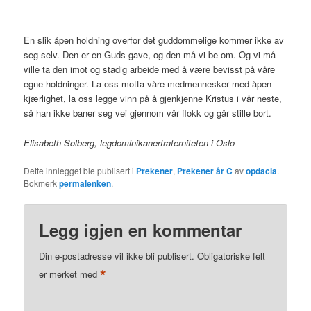
En slik åpen holdning overfor det guddommelige kommer ikke av
seg selv. Den er en Guds gave, og den må vi be om. Og vi må
ville ta den imot og stadig arbeide med å være bevisst på våre
egne holdninger. La oss motta våre medmennesker med åpen
kjærlighet, la oss legge vinn på å gjenkjenne Kristus i vår neste,
så han ikke baner seg vei gjennom vår flokk og går stille bort.
Elisabeth Solberg, legdominikanerfraterniteten i Oslo
Dette innlegget ble publisert i
Prekener
,
Prekener år C
av
opdacia
.
Bokmerk
permalenken
.
Legg igjen en kommentar
Din e-postadresse vil ikke bli publisert.
Obligatoriske felt
*
er merket med