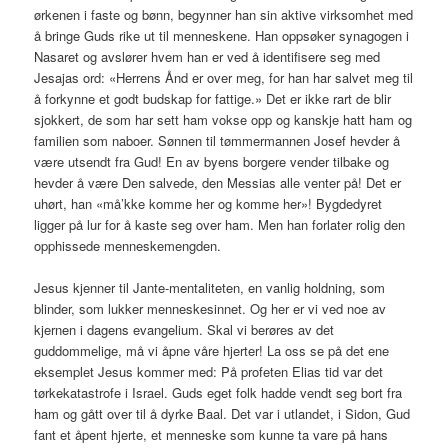
ørkenen i faste og bønn, begynner han sin aktive virksomhet med
å bringe Guds rike ut til menneskene. Han oppsøker synagogen i
Nasaret og avslører hvem han er ved å identifisere seg med
Jesajas ord: «Herrens Ånd er over meg, for han har salvet meg til
å forkynne et godt budskap for fattige.» Det er ikke rart de blir
sjokkert, de som har sett ham vokse opp og kanskje hatt ham og
familien som naboer. Sønnen til tømmermannen Josef hevder å
være utsendt fra Gud! En av byens borgere vender tilbake og
hevder å være Den salvede, den Messias alle venter på! Det er
uhørt, han «må’kke komme her og komme her»! Bygdedyret
ligger på lur for å kaste seg over ham. Men han forlater rolig den
opphissede menneskemengden.
Jesus kjenner til Jante-mentaliteten, en vanlig holdning, som
blinder, som lukker menneskesinnet. Og her er vi ved noe av
kjernen i dagens evangelium. Skal vi berøres av det
guddommelige, må vi åpne våre hjerter! La oss se på det ene
eksemplet Jesus kommer med: På profeten Elias tid var det
tørkekatastrofe i Israel. Guds eget folk hadde vendt seg bort fra
ham og gått over til å dyrke Baal. Det var i utlandet, i Sidon, Gud
fant et åpent hjerte, et menneske som kunne ta vare på hans