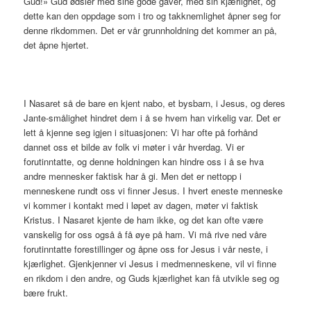
Gud!» Gud ødsler med sine gode gaver, med sin kjærlighet, og
dette kan den oppdage som i tro og takknemlighet åpner seg for
denne rikdommen. Det er vår grunnholdning det kommer an på,
det åpne hjertet.
I Nasaret så de bare en kjent nabo, et bysbarn, i Jesus, og deres
Jante-smålighet hindret dem i å se hvem han virkelig var. Det er
lett å kjenne seg igjen i situasjonen: Vi har ofte på forhånd
dannet oss et bilde av folk vi møter i vår hverdag. Vi er
forutinntatte, og denne holdningen kan hindre oss i å se hva
andre mennesker faktisk har å gi. Men det er nettopp i
menneskene rundt oss vi finner Jesus. I hvert eneste menneske
vi kommer i kontakt med i løpet av dagen, møter vi faktisk
Kristus. I Nasaret kjente de ham ikke, og det kan ofte være
vanskelig for oss også å få øye på ham. Vi må rive ned våre
forutinntatte forestillinger og åpne oss for Jesus i vår neste, i
kjærlighet. Gjenkjenner vi Jesus i medmenneskene, vil vi finne
en rikdom i den andre, og Guds kjærlighet kan få utvikle seg og
bære frukt.