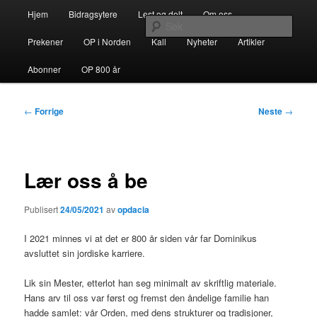
Gå
Hovedmeny
opdacia.org
Hjem
Bidragsytere
Lest og delt
Om oss
direkte
Søk
til
Prekener
OP i Norden
Kall
Nyheter
Artikler
hovedinnholdet
Dominikanerordenen i Norden
Abonner
OP 800 år
Innleggsnavigasjon
←
Forrige
Neste
→
Lær oss å be
Publisert
24/05/2021
av
opdacia
I 2021 minnes vi at det er 800 år siden vår far Dominikus
avsluttet sin jordiske karriere.
Lik sin Mester, etterlot han seg minimalt av skriftlig materiale.
Hans arv til oss var først og fremst den åndelige familie han
hadde samlet: vår Orden, med dens strukturer og tradisjoner,