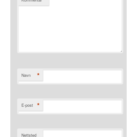
*
*
Navn
*
E-post
Nettsted