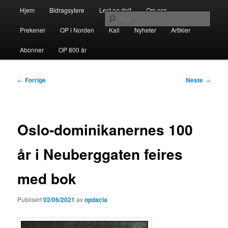
Gå
Hovedmeny
opdacia.org
Hjem
Bidragsytere
Lest og delt
Om oss
direkte
Søk
til
Prekener
OP i Norden
Kall
Nyheter
Artikler
hovedinnholdet
Dominikanerordenen i Norden
Abonner
OP 800 år
Innleggsnavigasjon
←
Forrige
Neste
→
Oslo-dominikanernes 100
år i Neuberggaten feires
med bok
Publisert
02/06/2021
av
opdacia