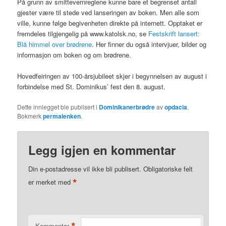
På grunn av smittevernreglene kunne bare et begrenset antall
gjester være til stede ved lanseringen av boken. Men alle som
ville, kunne følge begivenheten direkte på internett. Opptaket er
fremdeles tilgjengelig på www.katolsk.no, se
Festskrift lansert:
Blå himmel over brødrene
. Her finner du også intervjuer, bilder og
informasjon om boken og om brødrene.
Hovedfeiringen av 100-årsjubileet skjer i begynnelsen av august i
forbindelse med St. Dominikus’ fest den 8. august.
Dette innlegget ble publisert i
Dominikanerbrødre
av
opdacia
.
Bokmerk
permalenken
.
Legg igjen en kommentar
Din e-postadresse vil ikke bli publisert.
Obligatoriske felt
*
er merket med
Kommentar