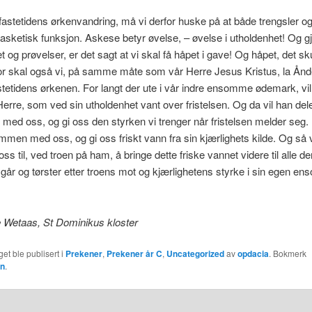
astetidens ørkenvandring, må vi derfor huske på at både trengsler og
asketisk funksjon. Askese betyr øvelse, – øvelse i utholdenhet! Og 
 og prøvelser, er det sagt at vi skal få
håpet i gave! Og håpet, det sk
for skal også vi, på samme måte som vår Herre Jesus Kristus, la Ånd
stetidens ørkenen. For langt der ute i vår indre ensomme ødemark, vil vi
erre, som ved sin utholdenhet vant over fristelsen. Og da vil han dele 
t med oss, og gi oss den styrken vi trenger når fristelsen melder seg. 
men med oss, og gi oss friskt vann fra sin kjærlighets kilde. Og så v
oss til, ved troen på ham, å bringe dette friske vannet videre til alle 
år og tørster etter troens mot og kjærlighetens styrke i sin egen en
e Wetaas, St Dominikus kloster
et ble publisert i
Prekener
,
Prekener år C
,
Uncategorized
av
opdacia
. Bokmerk
en
.