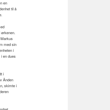
en en
enhet til å
e.
med
i ørkenen.
et Markus
som med sin
venheten i
 i en dues
t i
ev Ånden
, skimte i
aderen
andret