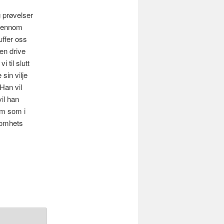
 prøvelser
gjennom
uffer oss
en drive
 til slutt
sin vilje
Han vil
il han
dem som i
somhets