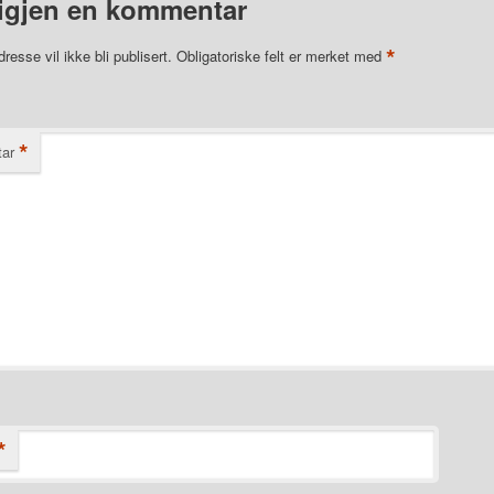
igjen en kommentar
*
resse vil ikke bli publisert.
Obligatoriske felt er merket med
*
ar
*