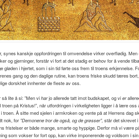
r, synes kanskje oppfordringen til omvendelse virker overflødig. Men
ker og gjerninger, forstår vi fort at det stadig er behov for å vende tilba
e gløden i hjertet, som i sin tid førte oss frem til troens erkjennelse. F
enes gang og den daglige rutine, kan troens friske skudd tæres bort
ge dorskhet innhenter de fleste av oss.
 så lite å si: ”Men vi
har
jo allerede tatt imot budskapet, og vi
er
aller
 troen på Kristus!”, når utfordringen i virkeligheten ligger i å lære oss 
i troen. Å sitte med sjelen i armkroken og vente på at Herrens dag
dt nok, for
”Demonene tror de også, og de grøsser”,
står det skrevet 
ns fristelser er både mange, smarte og hyppige. Derfor må vi være p
ing som vokser for fort opp, kan virke imponerende og voldsom i sin