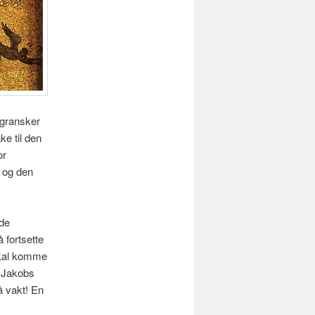
 gransker
ke til den
or
, og den
ede
å fortsette
 skal komme
i Jakobs
å vakt! En