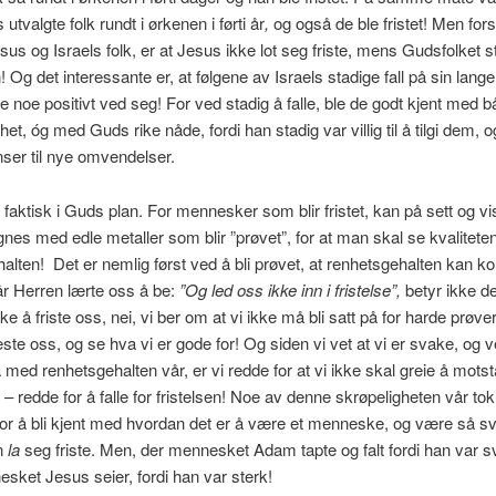
tvalgte folk rundt i ørkenen i førti år
,
og også de ble fristet! Men fors
us og Israels folk, er at Jesus ikke lot seg friste, mens Gudsfolket st
! Og det interessante er, at følgene av Israels stadige fall på sin lang
 noe positivt ved seg! For ved stadig å falle, ble de godt kjent med b
et, óg med Guds rike nåde, fordi han stadig var villig til å tilgi dem, 
nser til nye omvendelser.
å faktisk i Guds plan. For mennesker som blir fristet, kan på sett og vi
es med edle metaller som blir ”prøvet”, for at man skal se kvalitete
alten! Det er nemlig først ved å bli prøvet, at renhetsgehalten kan 
r Herren lærte oss å be:
”Og led oss ikke inn i fristelse”,
betyr ikke de
 å friste oss, nei, vi ber om at vi ikke må bli satt på for harde prøver,
este oss, og se hva vi er gode for! Og siden vi vet at vi er svake, og ve
med renhetsgehalten vår, er vi redde for at vi ikke skal
greie å motst
 – redde for å falle for fristelsen! Noe av denne skrøpeligheten vår to
for å bli kjent med hvordan det er å være et menneske, og være så s
an
la
seg friste. Men, der mennesket Adam tapte og falt fordi han var s
sket Jesus seier, fordi han var sterk!