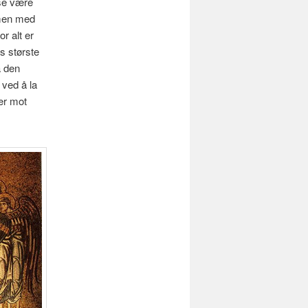
lse være
mmen med
r alt er
s største
å den
 ved å la
er mot