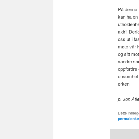
På denne f
kan ha en 
utholdenhet
aldri! Der
oss ut i fa
møte vår H
og sitt mo
vandre sam
oppfordre 
ensomhet g
ørken.
p. Jon Atl
Dette innlegg
permalenk