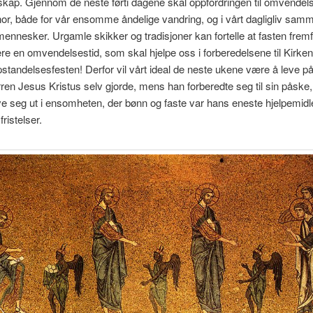
kap. Gjennom de neste førti dagene skal oppfordringen til omvende
nor, både for vår ensomme åndelige vandring, og i vårt dagligliv sa
nnesker. Urgamle skikker og tradisjoner kan fortelle at fasten fremfo
e en omvendelsestid, som skal hjelpe oss i forberedelsene til Kirken
pstandelsesfesten! Derfor vil vårt ideal de neste ukene være å leve p
en Jesus Kristus selv gjorde, mens han forberedte seg til sin påske,
e seg ut i ensomheten, der bønn og faste var hans eneste hjelpemidl
ristelser.