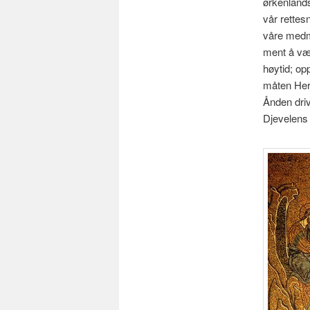
ørkenlands
vår rettes
våre medme
ment å vær
høytid; op
måten Herr
Ånden driv
Djevelens f