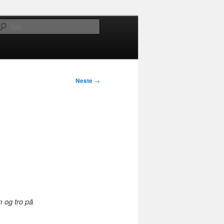
Søk
Neste
→
 og tro på