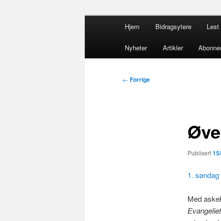
Gå
Hovedmeny
opdacia.org
Hjem
Bidragsytere
Lest 
direkte
til
Dominikanero
Nyheter
Artikler
Abonne
hovedinnholdet
Innleggsnavigasjon
←
Forrige
Øve
Publisert
15
1. søndag 
Med askeko
Evangeliet