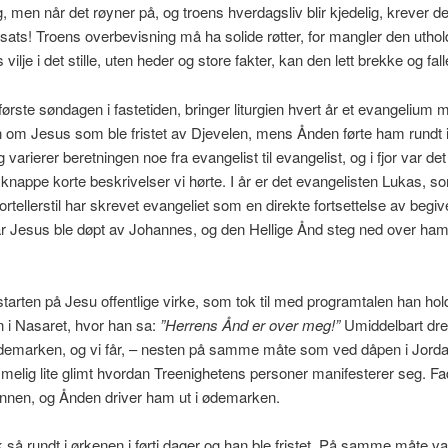
g, men når det røyner på, og troens hverdagsliv blir kjedelig, krever d
nsats! Troens overbevisning må ha solide røtter, for mangler den uthold
vilje i det stille, uten heder og store fakter, kan den lett brekke og fall
ørste søndagen i fastetiden, bringer liturgien hvert år et evangelium 
en om Jesus som ble fristet av Djevelen, mens Ånden førte ham rundt 
 varierer beretningen noe fra evangelist til evangelist, og i fjor var d
nappe korte beskrivelser vi hørte. I år er det evangelisten Lukas, 
fortellerstil har skrevet evangeliet som en direkte fortsettelse av begi
r Jesus ble døpt av Johannes, og den Hellige Ånd steg ned over ham
starten på Jesu offentlige virke, som tok til med programtalen han hold
 i Nasaret, hvor han sa:
”Herrens Ånd er over meg!”
Umiddelbart dr
demarken, og vi får, – nesten på samme måte som ved dåpen i Jordan
elig lite glimt hvordan Treenighetens personer manifesterer seg. F
nnen, og Ånden driver ham ut i ødemarken.
 så rundt i ørkenen i førti dager og han ble fristet. På samme måte v