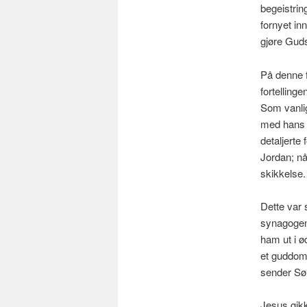
begeistrin
fornyet in
gjøre Guds 
På denne f
fortelling
Som vanlig
med hans k
detaljerte 
Jordan; nå
skikkelse.
Dette var 
synagogen
ham ut i ø
et guddomm
sender Sø
Jesus gikk