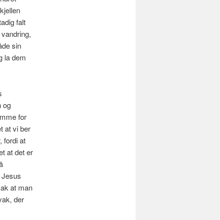
kjellen
adig falt
e vandring,
åde sin
og la dem
s
n og
komme for
t at vi ber
 fordi at
t at det er
å
k Jesus
vak at man
vak, der