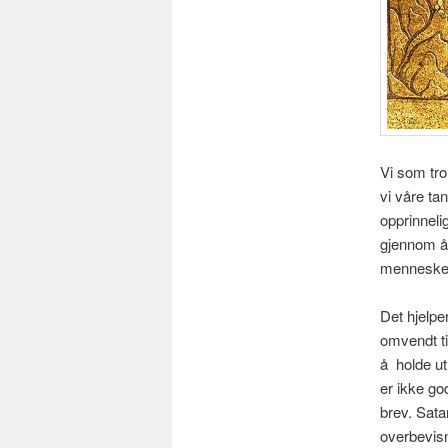
Vi som tro
vi våre tan
opprinnelig
gjennom år
menneskeli
Det hjelper
omvendt til
å holde ut
er ikke go
brev. Sata
overbevisn