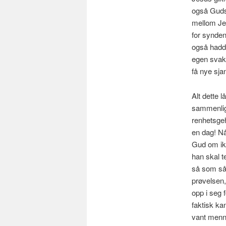
også Guds u
mellom Jes
for synden
også hadde
egen svakh
få nye sja
Alt dette l
sammenlign
renhetsgeh
en dag! Nå
Gud om ikke
han skal t
så som så 
prøvelsen,
opp i seg 
faktisk k
vant
menne