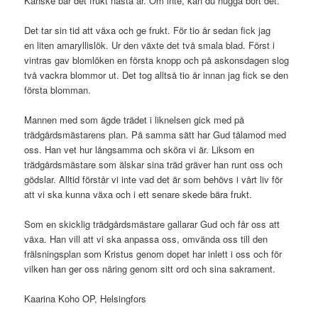
Kanske bär det frukt nästa år. Om inte, kan du hugga bort det.”
Det tar sin tid att växa och ge frukt. För tio år sedan fick jag
en liten amaryllislök. Ur den växte det två smala blad. Först i
vintras gav blomlöken en första knopp och på askonsdagen slog
två vackra blommor ut. Det tog alltså tio år innan jag fick se den
första blomman.
Mannen med som ägde trädet i liknelsen gick med på
trädgårdsmästarens plan. På samma sätt har Gud tålamod med
oss. Han vet hur långsamma och sköra vi är. Liksom en
trädgårdsmästare som älskar sina träd gräver han runt oss och
gödslar. Alltid förstår vi inte vad det är som behövs i vårt liv för
att vi ska kunna växa och i ett senare skede bära frukt.
Som en skicklig trädgårdsmästare gallarar Gud och får oss att
växa. Han vill att vi ska anpassa oss, omvända oss till den
frälsningsplan som Kristus genom dopet har inlett i oss och för
vilken han ger oss näring genom sitt ord och sina sakrament.
Kaarina Koho OP, Helsingfors