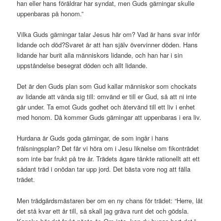
han eller hans föräldrar har syndat, men Guds gärningar skulle
uppenbaras på honom.”
Vilka Guds gärningar talar Jesus här om? Vad är hans svar inför
lidande och död?Svaret är att han själv övervinner döden. Hans
lidande har burit alla människors lidande, och han har i sin
uppståndelse besegrat döden och allt lidande.
Det är den Guds plan som Gud kallar människor som chockats
av lidande att vända sig till: omvänd er till er Gud, så att ni inte
går under. Ta emot Guds godhet och återvänd till ett liv i enhet
med honom. Då kommer Guds gärningar att uppenbaras i era liv.
Hurdana är Guds goda gärningar, de som ingår i hans
frälsningsplan? Det får vi höra om i Jesu liknelse om fikonträdet
som inte bar frukt på tre år. Trädets ägare tänkte rationellt att ett
sådant träd i onödan tar upp jord. Det bästa vore nog att fälla
trädet.
Men trädgårdsmästaren ber om en ny chans för trädet: “Herre, låt
det stå kvar ett år till, så skall jag gräva runt det och gödsla.