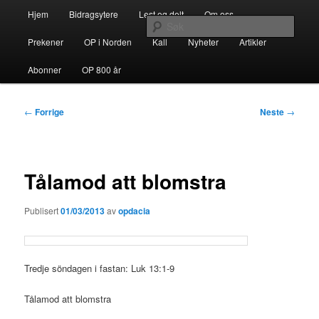
Gå
Hovedmeny
opdacia.org
Hjem
Bidragsytere
Lest og delt
Om oss
direkte
Søk
til
Prekener
OP i Norden
Kall
Nyheter
Artikler
hovedinnholdet
Dominikanerordenen i Norden
Abonner
OP 800 år
Innleggsnavigasjon
←
Forrige
Neste
→
Tålamod att blomstra
Publisert
01/03/2013
av
opdacia
Tredje söndagen i fastan: Luk 13:1-9
Tålamod att blomstra