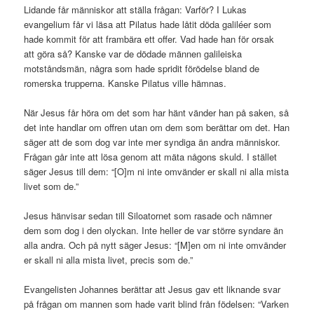
Lidande får människor att ställa frågan: Varför? I Lukas
evangelium får vi läsa att Pilatus hade låtit döda galiléer som
hade kommit för att frambära ett offer. Vad hade han för orsak
att göra så? Kanske var de dödade männen galileiska
motståndsmän, några som hade spridit förödelse bland de
romerska trupperna. Kanske Pilatus ville hämnas.
När Jesus får höra om det som har hänt vänder han på saken, så
det inte handlar om offren utan om dem som berättar om det. Han
säger att de som dog var inte mer syndiga än andra människor.
Frågan går inte att lösa genom att mäta någons skuld. I stället
säger Jesus till dem: “[O]m ni inte omvänder er skall ni alla mista
livet som de.”
Jesus hänvisar sedan till Siloatornet som rasade och nämner
dem som dog i den olyckan. Inte heller de var större syndare än
alla andra. Och på nytt säger Jesus: “[M]en om ni inte omvänder
er skall ni alla mista livet, precis som de.”
Evangelisten Johannes berättar att Jesus gav ett liknande svar
på frågan om mannen som hade varit blind från födelsen: “Varken