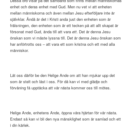
Dessa ord visar på det samband som finns mellan människornas
enhet och deras enhet med Gud. Men nu vet vi att enheten
mellan människorna och även mellan Jesu efterföljare inte är
självklar. Ändå är det i Kristi anda just den enheten som är
frälsningen, den enheten som är ett tecken på att allt skapat är
försonat med Gud, ända till att vara
ett
. Det är denna Jesu
önskan som vi måste lyssna till. Det är denna Jesu önskan som
har anförtrotts oss – att vara ett som kristna och ett med alla
människor.
Låt oss därför be den Helige Ande om att han mjukar upp det
som är stelt och låst i oss. För då kan vi med glädje och
förvåning få upptäcka att vår nästa kommer oss till mötes.
Helige Ande, enhetens Ande, öppna våra hjärtan för vår nästa.
Endast så kan vi bli den nya mänsklighet som är samlad och ett
i din kärlek.