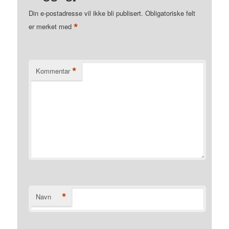
Din e-postadresse vil ikke bli publisert.
Obligatoriske felt
*
er merket med
*
Kommentar
*
Navn