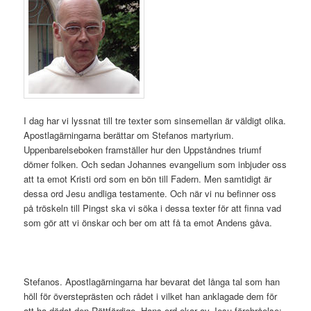
I dag har vi lyssnat till tre texter som sinsemellan är väldigt olika.
Apostlagärningarna berättar om Stefanos martyrium.
Uppenbarelseboken framställer hur den Uppståndnes triumf
dömer folken. Och sedan Johannes evangelium som inbjuder oss
att ta emot Kristi ord som en bön till Fadern. Men samtidigt är
dessa ord Jesu andliga testamente. Och när vi nu befinner oss
på tröskeln till Pingst ska vi söka i dessa texter för att finna vad
som gör att vi önskar och ber om att få ta emot Andens gåva.
Stefanos. Apostlagärningarna har bevarat det långa tal som han
höll för översteprästen och rådet i vilket han anklagade dem för
att ha dödat den Rättfärdige. Hans ord ekar av Jesu förebråelse: