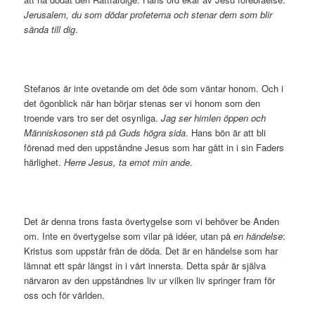
Jerusalem, du som dödar profeterna och stenar dem som blir
sända till dig
.
Stefanos är inte ovetande om det öde som väntar honom. Och i
det ögonblick när han börjar stenas ser vi honom som den
troende vars tro ser det osynliga.
Jag ser himlen öppen och
Människosonen stå på Guds högra sida
. Hans bön är att bli
förenad med den uppståndne Jesus som har gått in i sin Faders
härlighet.
Herre
Jesus, ta emot min ande
.
Det är denna trons fasta övertygelse som vi behöver be Anden
om. Inte en övertygelse som vilar på idéer, utan på
en
händelse
:
Kristus som uppstår från de döda. Det är en händelse som har
lämnat ett spår längst in i vårt innersta. Detta spår är själva
närvaron av den uppståndnes liv ur vilken liv springer fram för
oss och för världen.