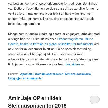
var betydningen av å være forkjempere for fred, som Dominikus
var. Dette er livsviktig i en verden som splittes av ulike former for
vold og krig. I mange land lever folk i en hard virkelighet som
skaper frykt, usikkerhet, lidelse, død og oppløsning av sosiale
fellesskap og samfunn.
Mange dominikanske brødre og søstre er engasjert i arbeidet med
å bringe håp inn i slike situasjoner.
Ordensmagisteren, Bruno
Cadoré, ønsker å fremme en global solidaritet for fredsarbeid
ved
at vi setter av desember hvert år til å be spesielt for fred og
støtte et konkret fredsprosjekt. Desember starter med
adventstiden, som er tiden da vi venter på Fredsfyrsten, og varer
til 1. januar, som er Kirkens dag for fred.
Les videre
→
Skrevet i
Apostolat
,
Dominikanerorderen
,
Kirkens sosiallære
|
Legg igjen en kommentar
Amir Jaje OP er tildelt
Stefanusprisen for 2018