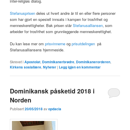
inter-religiøs dialog.
Stefanusprisen
deles ut hvert andre år til en eller flere personer
som har gjort en spesiell innsats i kampen for trosfrihet og
menneskerettigheter. Bak prisen står
Stefanusalliansen
, som
arbeider for trosfrihet som grunnleggende menneskerettighet.
Du kan lese mer om
prisvinnerne
og
prisutdelingen
på
Stefanusalliansens hjemmeside.
Skrevet i
Apostolat
,
Dominikanerbrødre
,
Dominikanerorderen
,
Kirkens sosiallære
,
Nyheter
|
Legg igjen en kommentar
Dominikansk påsketid 2018 i
Norden
Publisert
20/05/2018
av
opdacia