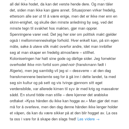
all del ikke hodet, da kan det verste hende dere. Og man tåler
det, siden man ikke kan gjøre annet. Situasjonen virker fredelig,
ettersom alle ser ut til å være enige, men det er ikke mer enn en
skinn-enighet, og skulle den minste anledning by seg, ved det
minste tegn til svakhet hos makten, gjør man opprør.
Spenningene varer ved. Det jeg her sier om politisk makt gjelder
også i mellommenneskelige forhold. Hver enkelt kan, på sin egen
måte, søke å utøve slik makt overfor andre, idet man innbiller
seg at man skaper en fredelig atmosfære – stillhet.
Koloniseringen har hatt sine gode og dårlige sider. Jeg fornekter
overhodet ikke min fortid som
pied-noir
(franskmann født i
Algerie), men jeg samtidig vil jeg si – dessverre – at den dag
franskmennene bestemte seg for å gå inn i dette landet, ta med
seg sin kultur og på sett og vis tvinge gjennom sitt eget
verdensbilde, var allerede kimen til syv år med krig og massakrer
sådd. En stund tidde man stille – dere kjenner det arabiske
ordtaket «Kyss hånden du ikke kan hogge av.» Man gjør det man
må for å overleve, men den dag denne hånden ikke lenger holder
et våpen, da kan du være sikker på at den blir hogget av. La oss
ta oss i vare for å skape den slags fred!
Les videre
→