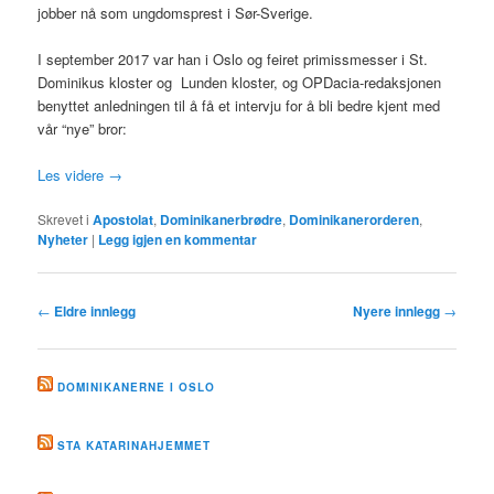
jobber nå som ungdomsprest i Sør-Sverige.
I september 2017 var han i Oslo og feiret primissmesser i St.
Dominikus kloster og Lunden kloster, og OPDacia-redaksjonen
benyttet anledningen til å få et intervju for å bli bedre kjent med
vår “nye” bror:
Les videre
→
Skrevet i
Apostolat
,
Dominikanerbrødre
,
Dominikanerorderen
,
Nyheter
|
Legg igjen en kommentar
Innleggsnavigasjon
←
Eldre innlegg
Nyere innlegg
→
DOMINIKANERNE I OSLO
STA KATARINAHJEMMET