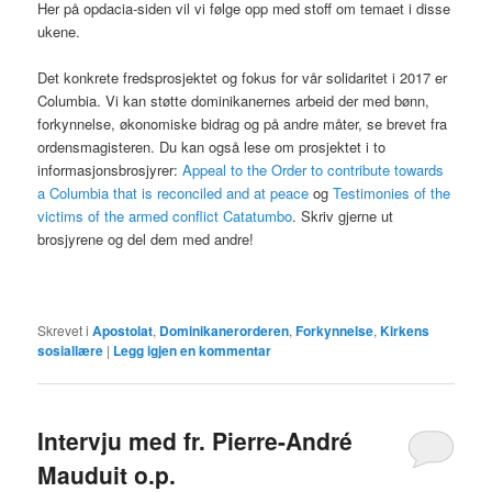
Her på opdacia-siden vil vi følge opp med stoff om temaet i disse
ukene.
Det konkrete fredsprosjektet og fokus for vår solidaritet i 2017 er
Columbia. Vi kan støtte dominikanernes arbeid der med bønn,
forkynnelse, økonomiske bidrag og på andre måter, se brevet fra
ordensmagisteren. Du kan også lese om prosjektet i to
informasjonsbrosjyrer:
Appeal to the Order to contribute towards
a Columbia that is reconciled and at peace
og
Testimonies of the
victims of the armed conflict Catatumbo
. Skriv gjerne ut
brosjyrene og del dem med andre!
Skrevet i
Apostolat
,
Dominikanerorderen
,
Forkynnelse
,
Kirkens
sosiallære
|
Legg igjen en kommentar
Intervju med fr. Pierre-André
Mauduit o.p.