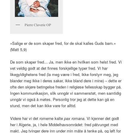
Pierre Claverie OP
«Salige er de som skaper fred, for de skal kalles Guds barn.»
(Matt 5,9)
De som skaper fred… Ja, men ikke en hvilken som helst fred. Vi
vet veldig godt at det finnes forskjellige typer fred. Vi har
likegyldighetens fred (la meg være i fred, ikke forstyrr meg, jeg
blander meg ikke i deres saker, ikke bland dere i mine) – dette er
ofte den skjøre betingelse freden i religiøse fellesskap bygger på.
Ingen kommunikasjon, slik unngår vi sammenstøt, men samtidig
unngår vi også å møtes. Personlig tror jeg at dette kan gå en
stund, men det kan ikke vare for alltid.
Videre har vi det romerne kalte
pax romana
. Vi kjenner det godt
her i Algerie, ja, i hele Middelhavsområdet: fred påtvunget med
makt. Jeg tvinger dere inn under min måte å tenke på, og løft for