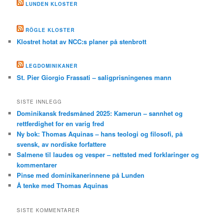
LUNDEN KLOSTER
RÖGLE KLOSTER
Klostret hotat av NCC:s planer på stenbrott
LEGDOMINIKANER
St. Pier Giorgio Frassati – saligprisningenes mann
SISTE INNLEGG
Dominikansk fredsmåned 2025: Kamerun – sannhet og
rettferdighet for en varig fred
Ny bok: Thomas Aquinas – hans teologi og filosofi, på
svensk, av nordiske forfattere
Salmene til laudes og vesper – nettsted med forklaringer og
kommentarer
Pinse med dominikanerinnene på Lunden
Å tenke med Thomas Aquinas
SISTE KOMMENTARER