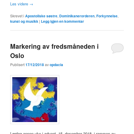
Les videre
→
Skrevet i
Apostoliske søstre
,
Dominikanerorderen
,
Forkynnelse
,
kunst og musikk
|
Legg igjen en kommentar
Markering av fredsmåneden i
Oslo
Publisert
17/12/2018
av
opdacia
Lørdag annen uke i advent, 15. desember 2018, i rammen av