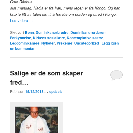
Oslo Rådhus
sist mandag. Nadia er fra Irak, mens legen er fra Kongo. Og han
brukte litt av talen sin til å fortelle om uorden og ufred i Kongo.
Les videre
→
Skrevet i
Bønn
,
Dominikanerbrødre
,
Dominikanerorderen
,
Forkynnelse
,
Kirkens sosiallære
,
Kontemplative søstre
,
Legdominikanere
,
Nyheter
,
Prekener
,
Uncategorized
|
Legg igjen
en kommentar
Salige er de som skaper
fred…
Publisert
15/12/2018
av
opdacia