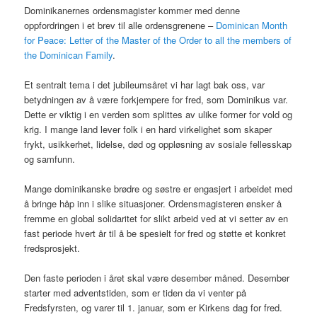
Dominikanernes ordensmagister kommer med denne
oppfordringen i et brev til alle ordensgrenene –
Dominican Month
for Peace: Letter of the Master of the Order to all the members of
the Dominican Family
.
Et sentralt tema i det jubileumsåret vi har lagt bak oss, var
betydningen av å være forkjempere for fred, som Dominikus var.
Dette er viktig i en verden som splittes av ulike former for vold og
krig. I mange land lever folk i en hard virkelighet som skaper
frykt, usikkerhet, lidelse, død og oppløsning av sosiale fellesskap
og samfunn.
Mange dominikanske brødre og søstre er engasjert i arbeidet med
å bringe håp inn i slike situasjoner. Ordensmagisteren ønsker å
fremme en global solidaritet for slikt arbeid ved at vi setter av en
fast periode hvert år til å be spesielt for fred og støtte et konkret
fredsprosjekt.
Den faste perioden i året skal være desember måned. Desember
starter med adventstiden, som er tiden da vi venter på
Fredsfyrsten, og varer til 1. januar, som er Kirkens dag for fred.