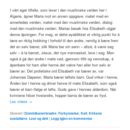
I vårt eget tilfelle, som lever i den muslimske verden her i
Algerie, åpner Maria mot en annen oppgave: møtet med en
annerledes verden, møtet med den muslimske verden, dialog
med den muslimske verden. Marias besøk hos Elisabeth utgjør
denne åpningen. For meg, er dette øyeblikket et viktig punkt for å
lære en riktig holdning i forhold til den andre, nemlig å bære frem
det en selv bærer, slik Maria bar sin sønn – altså, å være seg
selv – å la barnet, Jesus, det nye mennesket, leve i seg. Men
også å gå den andre i møte ved, gjennom tillit og vennskap, å
åpenbare for ham eller henne det vakre han eller hun selv er
bærer av. Det profetiske ord Elisabeth var bærer av, var
Johannes Døperen. Maria bærer løftets barn: Gud virker i henne,
Ånden bor i henne og driver henne til møte Elisabeth, som også
bærer et barn ifølge et løfte, Guds gave i hennes alderdom. Når
kvinnene hilser hverandre, hopper barna de bærer av fryd.
Les videre
→
Skrevet i
Dominikanerbrødre
,
Forkynnelse
,
Kall
,
Kirkens
sosiallære
,
Lest og delt
|
Legg igjen en kommentar