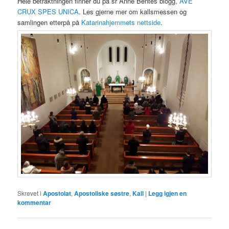
Hele betraktningen finner du på sr Anne Bentes blogg,
AVE
CRUX SPES UNICA
. Les gjerne mer om kallsmessen og
samlingen etterpå på
Katarinahjemmets nettside
.
Skrevet i
Apostolat
,
Apostoliske søstre
,
Kall
|
Legg igjen en
kommentar