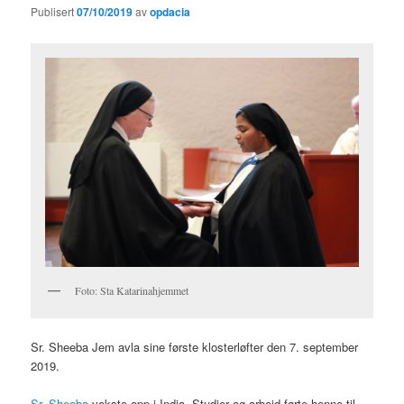
Publisert
07/10/2019
av
opdacia
Foto: Sta Katarinahjemmet
Sr. Sheeba Jem avla sine første klosterløfter den 7. september
2019.
Sr. Sheeba
vokste opp i India. Studier og arbeid førte henne til