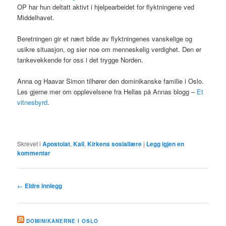
OP har hun deltatt aktivt i hjelpearbeidet for flyktningene ved
Middelhavet.
Beretningen gir et nært bilde av flyktningenes vanskelige og
usikre situasjon, og sier noe om menneskelig verdighet. Den er
tankevekkende for oss i det trygge Norden.
Anna og Haavar Simon tilhører den dominikanske familie i Oslo.
Les gjerne mer om opplevelsene fra Hellas på Annas blogg –
Et
vitnesbyrd
.
Skrevet i
Apostolat
,
Kall
,
Kirkens sosiallære
|
Legg igjen en
kommentar
Innleggsnavigasjon
←
Eldre innlegg
DOMINIKANERNE I OSLO