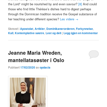
the Lord” might be nourished by and even savour?
[8]
And could
those who find little Thérèse’s dishes hard to digest perhaps
through the Dominican tradition receive the Gospel substance of
her teaching under different species?
Les videre
→
Skrevet i
Apostolat
,
Artikler
,
Dominikanerorderen
,
Forkynnelse
,
Kall
,
Kontemplative søstre
,
Lest og delt
|
Legg igjen en kommentar
Jeanne Maria Wreden,
mantellatasøster i Oslo
Publisert
17/02/2020
av
opdacia