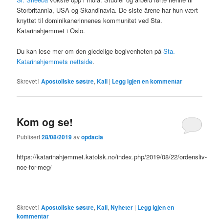
Storbritannia, USA og Skandinavia. De siste årene har hun vært
knyttet til dominikanerinnenes kommunitet ved Sta.
Katarinahjemmet i Oslo.
Du kan lese mer om den gledelige begivenheten på
Sta.
Katarinahjemmets nettside
.
Skrevet i
Apostoliske søstre
,
Kall
|
Legg igjen en kommentar
Kom og se!
Publisert
28/08/2019
av
opdacia
https://katarinahjemmet.katolsk.no/index.php/2019/08/22/ordensliv-
noe-for-meg/
Skrevet i
Apostoliske søstre
,
Kall
,
Nyheter
|
Legg igjen en
kommentar