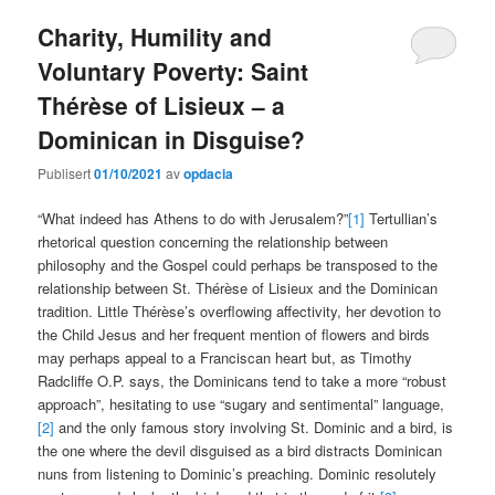
Charity, Humility and
Voluntary Poverty: Saint
Thérèse of Lisieux – a
Dominican in Disguise?
Publisert
01/10/2021
av
opdacia
“What indeed has Athens to do with Jerusalem?”
[1]
Tertullian’s
rhetorical question concerning the relationship between
philosophy and the Gospel could perhaps be transposed to the
relationship between St. Thérèse of Lisieux and the Dominican
tradition. Little Thérèse’s overflowing affectivity, her devotion to
the Child Jesus and her frequent mention of flowers and birds
may perhaps appeal to a Franciscan heart but, as Timothy
Radcliffe O.P. says, the Dominicans tend to take a more “robust
approach”, hesitating to use “sugary and sentimental” language,
[2]
and the only famous story involving St. Dominic and a bird, is
the one where the devil disguised as a bird distracts Dominican
nuns from listening to Dominic’s preaching. Dominic resolutely