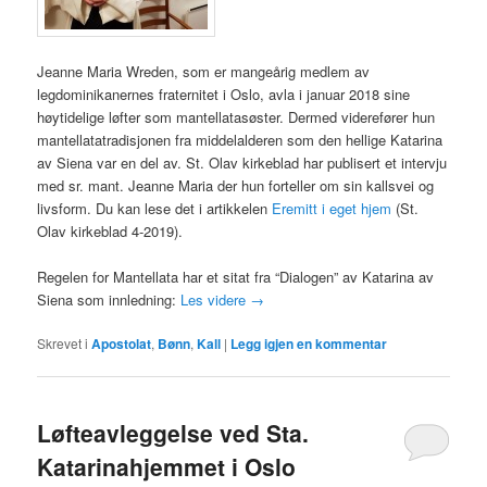
Jeanne Maria Wreden, som er mangeårig medlem av
legdominikanernes fraternitet i Oslo, avla i januar 2018 sine
høytidelige løfter som mantellatasøster. Dermed viderefører hun
mantellatatradisjonen fra middelalderen som den hellige Katarina
av Siena var en del av. St. Olav kirkeblad har publisert et intervju
med sr. mant. Jeanne Maria der hun forteller om sin kallsvei og
livsform. Du kan lese det i artikkelen
Eremitt i eget hjem
(St.
Olav kirkeblad 4-2019).
Regelen for Mantellata har et sitat fra “Dialogen” av Katarina av
Siena som innledning:
Les videre
→
Skrevet i
Apostolat
,
Bønn
,
Kall
|
Legg igjen en kommentar
Løfteavleggelse ved Sta.
Katarinahjemmet i Oslo