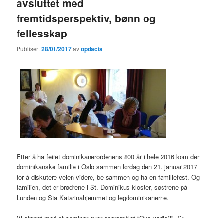
avsluttet med
fremtidsperspektiv, bønn og
fellesskap
Publisert
28/01/2017
av
opdacia
Etter å ha feiret dominikanerordenens 800 år i hele 2016 kom den
dominikanske familie i Oslo sammen lørdag den 21. januar 2017
for å diskutere veien videre, be sammen og ha en familiefest. Og
familien, det er brødrene i St. Dominikus kloster, søstrene på
Lunden og Sta Katarinahjemmet og legdominikanerne.
Vi startet med et seminar over spørsmålet “Quo vadis?”. Sr