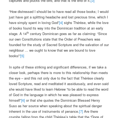
captures and plucks the bird, and that is the end of it.
[3]
“How distressed I should be to have read all those books; I would
just have got a splitting headache and lost precious time, which I
have simply spent in loving God”
[4]
sighs Thérèse, while the love
of books found its way into the Dominican tradition at an early
th
stage. A 14
century Dominican goes as far as claiming: “Since
our own Constitutions state that the Order of Preachers was
founded for the study of Sacred Scripture and the salvation of our
neighbour … we ought to know that we are bound to love
books!”
[5]
In spite of these striking and significant differences, if we take a
closer look, perhaps there is more to this relationship than meets
the eye – and this not only due to the fact that Thérèse clearly
loved Scripture, read and meditated it assiduously, and even said
she would have liked to learn Hebrew “to be able to read the word
of God in the language in which he was pleased to express
himself”
[6]
or that she quotes the Dominican Blessed Henry
Suso as her source when speaking about the spiritual danger
inherent in the use of instruments of penance.
[7]
Are there
crumbs falling from the child Thérèse’s table that the “Dogs of