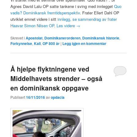
Agnes David Lalu OP satte tankene i sving med innlegget
Quo
vadis? Dominikansk fremtidsperspektiv
. Frater Ellert Dahl OP
utviklet emnet videre i sitt
innlegg, se sammendrag av frater
Haavar Simon Nilsen OP
.
Les videre
→
Skrevet i
Apostolat
,
Dominikanerorderen
,
Dominikansk historie
,
Forkynnelse
,
Kall
,
OP 800 år
|
Legg igjen en kommentar
Å hjelpe flyktningene ved
Middelhavets strender – også
en dominikansk oppgave
Publisert
16/11/2016
av
opdacia