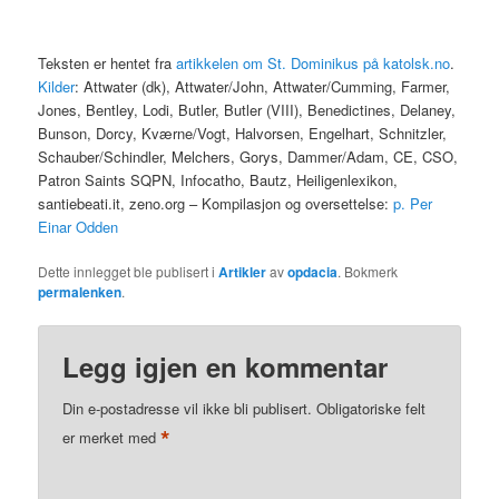
Teksten er hentet fra
artikkelen om St. Dominikus på katolsk.no
.
Kilder
: Attwater (dk), Attwater/John, Attwater/Cumming, Farmer,
Jones, Bentley, Lodi, Butler, Butler (VIII), Benedictines, Delaney,
Bunson, Dorcy, Kværne/Vogt, Halvorsen, Engelhart, Schnitzler,
Schauber/Schindler, Melchers, Gorys, Dammer/Adam, CE, CSO,
Patron Saints SQPN, Infocatho, Bautz, Heiligenlexikon,
santiebeati.it, zeno.org – Kompilasjon og oversettelse:
p. Per
Einar Odden
Dette innlegget ble publisert i
Artikler
av
opdacia
. Bokmerk
permalenken
.
Legg igjen en kommentar
Din e-postadresse vil ikke bli publisert.
Obligatoriske felt
*
er merket med