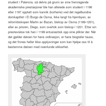
student i Palencia, så delvis på grunn av sine fremragende
akademiske prestasjoner ble han allerede som student i 1196
eller 1197 opptatt som kannik (korherre) ved det regelbundne
domkapitlet i El Burgo de Osma, ikke langt fra hjembyen, av
reformbiskopen Martin av Bazan, biskop av Osma (1189-1201),
eller av prioren, Diego, som overtok som biskop i 1201. Etter sin
prestevielse tok han i 1199 entusiastisk opp sine plikter der. Når
det gjelder datoen for hans ordinasjon, er hans biografer tause,
og det finnes heller ikke opplysninger som kan hjelpe oss til å
bestemme datoen med noenlunde sikkerhet.