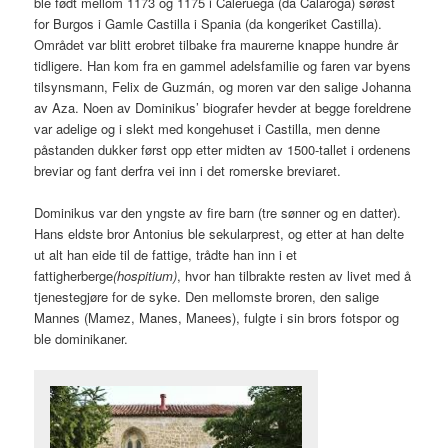
ble født mellom 1173 og 1175 i Caleruega (da Calaroga) sørøst
for Burgos i Gamle Castilla i Spania (da kongeriket Castilla).
Området var blitt erobret tilbake fra maurerne knappe hundre år
tidligere. Han kom fra en gammel adelsfamilie og faren var byens
tilsynsmann, Felix de Guzmán, og moren var den salige Johanna
av Aza. Noen av Dominikus’ biografer hevder at begge foreldrene
var adelige og i slekt med kongehuset i Castilla, men denne
påstanden dukker først opp etter midten av 1500-tallet i ordenens
breviar og fant derfra vei inn i det romerske breviaret.
Dominikus var den yngste av fire barn (tre sønner og en datter).
Hans eldste bror Antonius ble sekularprest, og etter at han delte
ut alt han eide til de fattige, trådte han inn i et
fattigherberge
(hospitium)
, hvor han tilbrakte resten av livet med å
tjenestegjøre for de syke. Den mellomste broren, den salige
Mannes (Mamez, Manes, Manees), fulgte i sin brors fotspor og
ble dominikaner.