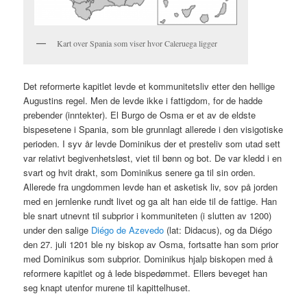
Kart over Spania som viser hvor Caleruega ligger
Det reformerte kapitlet levde et kommunitetsliv etter den hellige
Augustins regel. Men de levde ikke i fattigdom, for de hadde
prebender (inntekter). El Burgo de Osma er et av de eldste
bispesetene i Spania, som ble grunnlagt allerede i den visigotiske
perioden. I syv år levde Dominikus der et presteliv som utad sett
var relativt begivenhetsløst, viet til bønn og bot. De var kledd i en
svart og hvit drakt, som Dominikus senere ga til sin orden.
Allerede fra ungdommen levde han et asketisk liv, sov på jorden
med en jernlenke rundt livet og ga alt han eide til de fattige. Han
ble snart utnevnt til subprior i kommuniteten (i slutten av 1200)
under den salige
Diégo de Azevedo
(lat: Didacus), og da Diégo
den 27. juli 1201 ble ny biskop av Osma, fortsatte han som prior
med Dominikus som subprior. Dominikus hjalp biskopen med å
reformere kapitlet og å lede bispedømmet. Ellers beveget han
seg knapt utenfor murene til kapittelhuset.