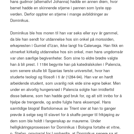
hans gudmor (alternativt Johanna) hadde en annen drøm, hvor
barnet hadde en skinnende stjerne i pannen som lyste opp
verden. Derfor opptrer en stjerne i mange avbildninger av
Dominikus.
Dominikus ble hos moren til han var seks eller syv år gammel,
da ble han sendt for utdannelse hos sin onkel på morssiden,
erkepresten i Gumiel d’Izan, ikke langt fra Caleruega. Han fikk en
utmerket kirkelig utdannelse hos sin onkel, men hans ungdomsår
var uten særlige begivenheter. Som sine to eldre brødre valgte
han å bli prest. I 1184 begynte han på katedralskolen i Palencia,
som senere skulle bli Spanias første universitet, hvor han
studerte teologi og filosofi i ti år (1284-94). Han var en hardt
arbeidende student, som uvanlig nok eide sine egne bøker. Men
under en alvorlig hungersnød i Palencia solgte han imidlertid
disse bøkene, som han hadde god bruk for, og alt sitt innbo for å
hjelpe de trengende, og andre fulgte hans eksempel. Hans
samtidige biograf Bartolomeus av Trient sier at han to ganger
prøvde å selge seg til slaveri for å skaffe penger til frikjøping av
dem som ble holdt i fangenskap av maurerne. Under
helligkåringsprosessen for Dominikus i Bologna fortalte et vitne,
p. Stefan, provinsial for Lombardia, at Dominikus senere sa at