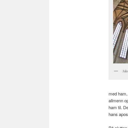
Jak
med ham, o
allmenn op
ham til. D
hans apost
På slutten