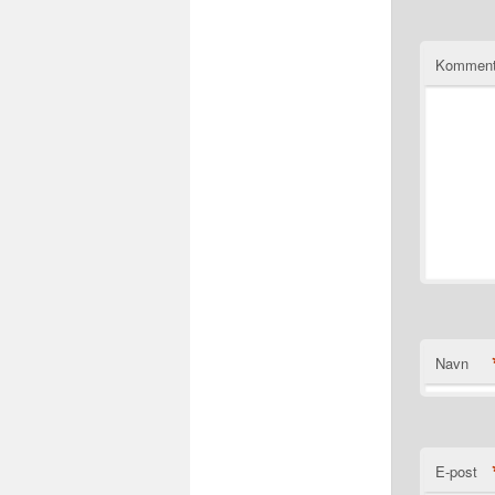
Komment
Navn
E-post