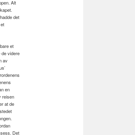
ppen. Alt
skapet.
 hadde det
 et
bare et
e de videre
n av
us’
erordenens
denens
han en
 reisen
er at de
stedet
kongen.
ordan
ksess. Det