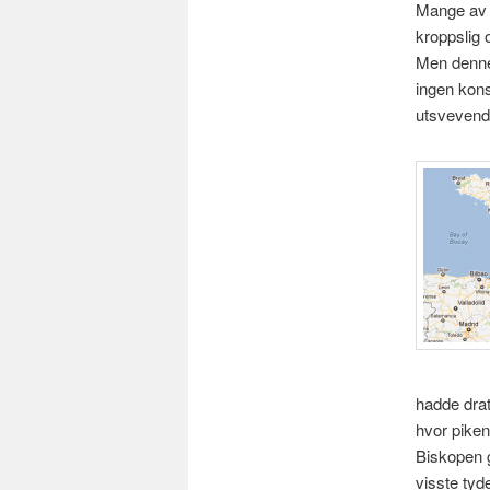
Mange av d
kroppslig 
Men denne 
ingen kons
utsvevende
hadde drat
hvor piken
Biskopen g
visste tyd