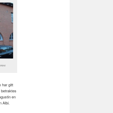
louse
 har gitt
t betraktes
ugustin en
n Albi.