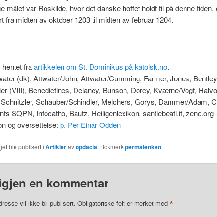
e målet var Roskilde, hvor det danske hoffet holdt til på denne tiden, 
rt fra midten av oktober 1203 til midten av februar 1204.
 hentet fra
artikkelen om St. Dominikus på katolsk.no
.
twater (dk), Attwater/John, Attwater/Cumming, Farmer, Jones, Bentley,
tler (VIII), Benedictines, Delaney, Bunson, Dorcy, Kværne/Vogt, Halv
, Schnitzler, Schauber/Schindler, Melchers, Gorys, Dammer/Adam, 
nts SQPN, Infocatho, Bautz, Heiligenlexikon, santiebeati.it, zeno.org 
on og oversettelse:
p. Per Einar Odden
et ble publisert i
Artikler
av
opdacia
. Bokmerk
permalenken
.
igjen en kommentar
*
resse vil ikke bli publisert.
Obligatoriske felt er merket med