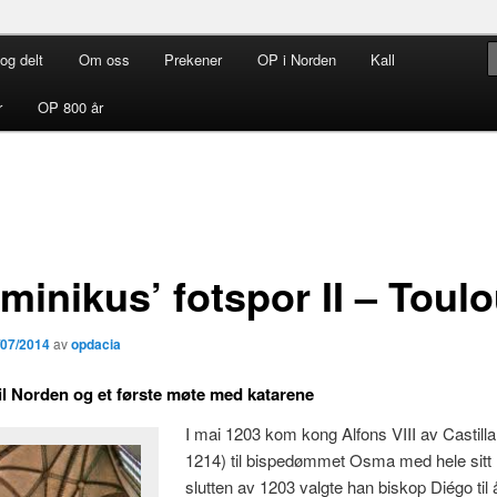
og delt
Om oss
Prekener
OP i Norden
Kall
rdenen i Norden
r
OP 800 år
minikus’ fotspor II – Toul
/07/2014
av
opdacia
til Norden og et første møte med katarene
I mai 1203 kom kong Alfons VIII av Castilla
1214) til bispedømmet Osma med hele sitt 
slutten av 1203 valgte han biskop Diégo til å 