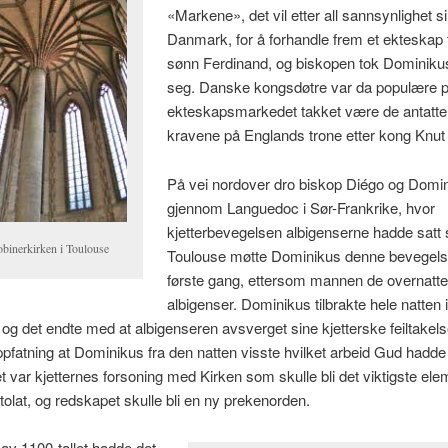
«Markene», det vil etter all sannsynlighet si
Danmark, for å forhandle frem et ekteskap 
sønn Ferdinand, og biskopen tok Dominik
seg. Danske kongsdøtre var da populære 
ekteskapsmarkedet takket være de antatt
kravene på Englands trone etter kong Knut 
På vei nordover dro biskop Diégo og Domi
gjennom Languedoc i Sør-Frankrike, hvor
kjetterbevegelsen albigenserne hadde satt s
obinerkirken i Toulouse
Toulouse møtte Dominikus denne bevegels
første gang, ettersom mannen de overnatte
albigenser. Dominikus tilbrakte hele natten 
g det endte med at albigenseren avsverget sine kjetterske feiltakels
pfatning at Dominikus fra den natten visste hvilket arbeid Gud hadde 
et var kjetternes forsoning med Kirken som skulle bli det viktigste elem
olat, og redskapet skulle bli en ny prekenorden.
 av 1100-tallet hadde det