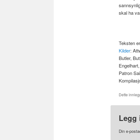
sannsynlig
skal ha va
Teksten er
Kilder
: At
Butler, Bu
Engelhart
Patron Sai
Kompilasj
Dette innlegg
Legg 
Din e-postad