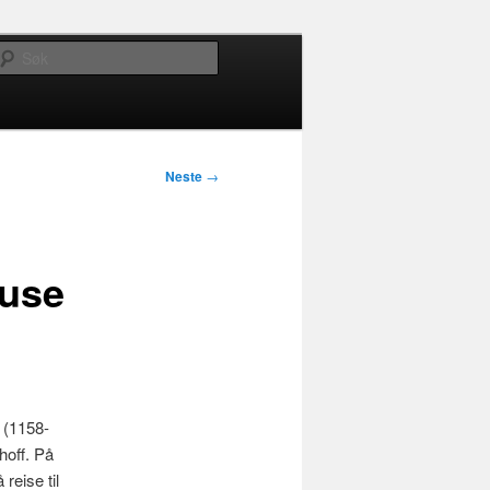
Søk
Neste
→
ouse
 (1158-
hoff. På
reise til