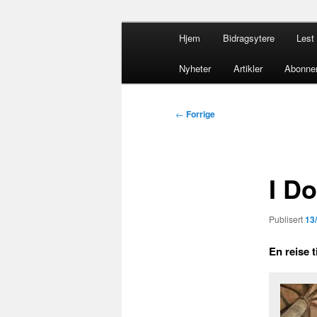
Gå
Hovedmeny
opdacia.org
Hjem
Bidragsytere
Lest 
direkte
til
Dominikanero
Nyheter
Artikler
Abonne
hovedinnholdet
Innleggsnavigasjon
←
Forrige
I Do
Publisert
13
En reise 