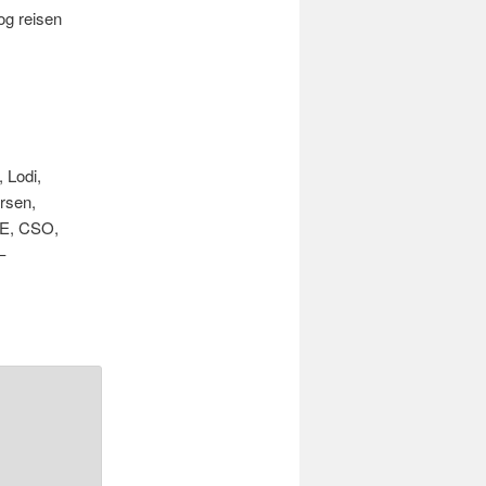
og reisen
 Lodi,
orsen,
CE, CSO,
–