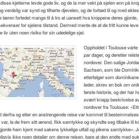
isse kjetterne levde gode liv, og de la mer vekt på sjelen enn på kro
og verdslig var synd og tilhørte djevelen, og de forbød til og med ekte
læren forledet mange til å tro at uansett hva kroppene deres gjorde,
ekvenser for sjelens tilstand. Dermed mente de at de fritt kunne leve
 liv uten noen risiko for sin udødelige sjel.
Oppholdet i Toulouse varte 
par dager, og deretter reist
nordover. Den salige Jorda
Sachsen, som ble Dominik
etterfølger som dominikan
leder, skrev en bok om or
første historie, og der har 
svært knapp beskrivelse av
nordover fra Toulouse: «Ett
t derfra og etter en anstrengende reise var kommet til bestemmelses
 var, la de frem sitt ærend, fikk samtykke og skyndte seg tilbake til 
jorde ham kjent med sakens lykkelige utfall og pikens samtykke». J
eligvis ikke noen detaljer om denne reisen, bare at den endte med su