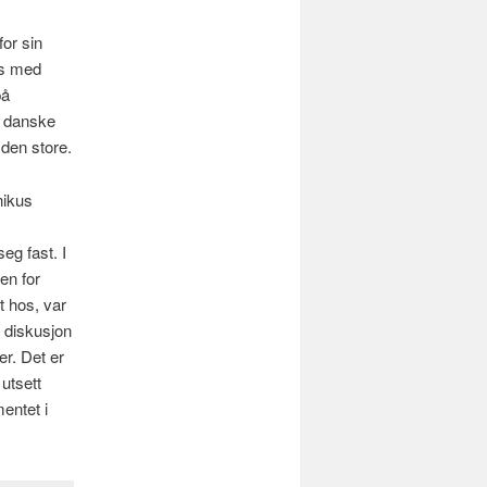
for sin
us med
på
e danske
den store.
nikus
eg fast. I
en for
t hos, var
i diskusjon
er. Det er
utsett
entet i