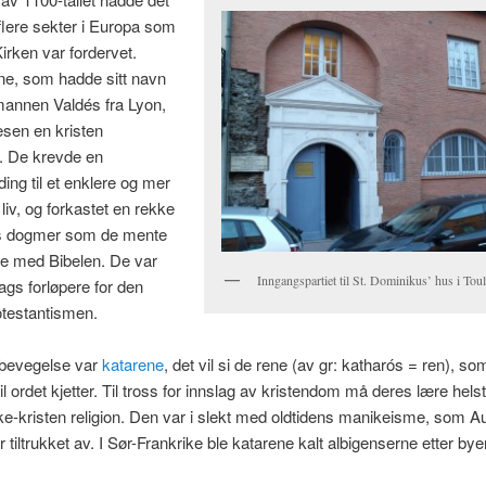
flere sekter i Europa som
irken var fordervet.
ne, som hadde sitt navn
mannen Valdés fra Lyon,
vesen en kristen
. De krevde en
ding til et enklere og mer
liv, og forkastet en rekke
s dogmer som de mente
te med Bibelen. De var
Inngangspartiet til St. Dominikus’ hus i Tou
lags forløpere for den
otestantismen.
bevegelse var
katarene
, det vil si de rene (av gr: katharós = ren), som
il ordet kjetter. Til tross for innslag av kristendom må deres lære hels
e-kristen religion. Den var i slekt med oldtidens manikeisme, som A
 tiltrukket av. I Sør-Frankrike ble katarene kalt albigenserne etter bye