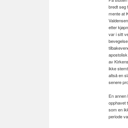
bredt seg 
mente at K
Valdenser
etter kjøp
var i sitt 
bevegelse
tilbakeven
apostolisk 
av Kirken
ikke stem
altså en s
senere pr
En annen 
opphavet t
som en ikk
periode var