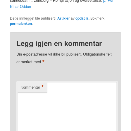
santiebeati.it, zeno.org – Kompilasjon og oversettelse:
p. Per
Einar Odden
Dette innlegget ble publisert i
Artikler
av
opdacia
. Bokmerk
permalenken
.
Legg igjen en kommentar
Din e-postadresse vil ikke bli publisert.
Obligatoriske felt
*
er merket med
*
Kommentar