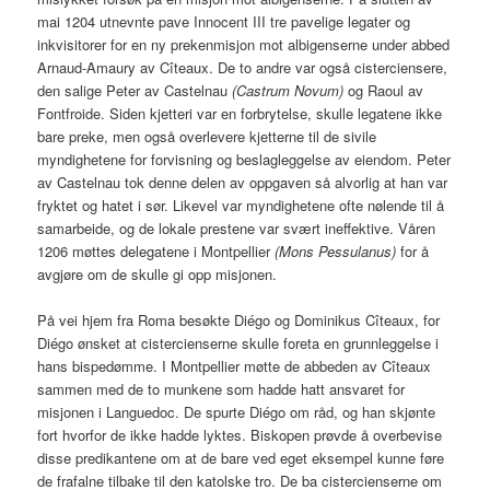
mai 1204 utnevnte pave Innocent III tre pavelige legater og
inkvisitorer for en ny prekenmisjon mot albigenserne under abbed
Arnaud-Amaury av Cîteaux. De to andre var også cisterciensere,
den salige Peter av Castelnau
(Castrum Novum)
og Raoul av
Fontfroide. Siden kjetteri var en forbrytelse, skulle legatene ikke
bare preke, men også overlevere kjetterne til de sivile
myndighetene for forvisning og beslagleggelse av eiendom. Peter
av Castelnau tok denne delen av oppgaven så alvorlig at han var
fryktet og hatet i sør. Likevel var myndighetene ofte nølende til å
samarbeide, og de lokale prestene var svært ineffektive. Våren
1206 møttes delegatene i Montpellier
(Mons Pessulanus)
for å
avgjøre om de skulle gi opp misjonen.
På vei hjem fra Roma besøkte Diégo og Dominikus Cîteaux, for
Diégo ønsket at cistercienserne skulle foreta en grunnleggelse i
hans bispedømme. I Montpellier møtte de abbeden av Cîteaux
sammen med de to munkene som hadde hatt ansvaret for
misjonen i Languedoc. De spurte Diégo om råd, og han skjønte
fort hvorfor de ikke hadde lyktes. Biskopen prøvde å overbevise
disse predikantene om at de bare ved eget eksempel kunne føre
de frafalne tilbake til den katolske tro. De ba cistercienserne om