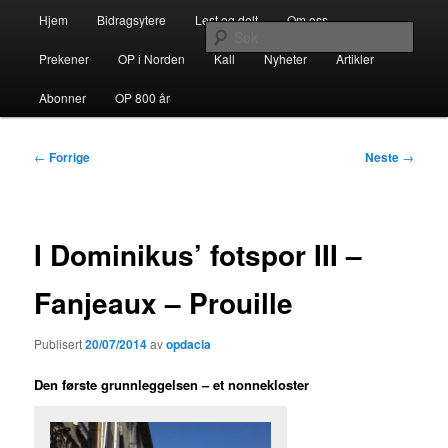
Gå
Hovedmeny
opdacia.org
Hjem
Bidragsytere
Lest og delt
Om oss
direkte
Søk
til
Prekener
OP i Norden
Kall
Nyheter
Artikler
hovedinnholdet
Dominikanerordenen i Norden
Abonner
OP 800 år
Innleggsnavigasjon
←
Forrige
Neste
→
I Dominikus’ fotspor III –
Fanjeaux – Prouille
Publisert
20/07/2014
av
opdacia
Den første grunnleggelsen – et nonnekloster