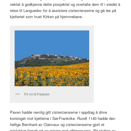
nektet å godkjenne dette prosjektet og overtalte dem til i stedet å
reise til Languedoc for å assistere cistercienserne og gå løs på
kjetteriet som truet Kirken på hjemmebane.
På vei til Fanjeaux
Paven hadde nemlig gitt cistercienserne i oppdrag å drive
korstoget mot kjetterne i Sør-Frankrike. Rundt 1140 hadde den
hellige Bernhard av Clairvaux og cistercienserne gjort et
mislykket forsøk på en misjon mot albigenserne. På slutten av