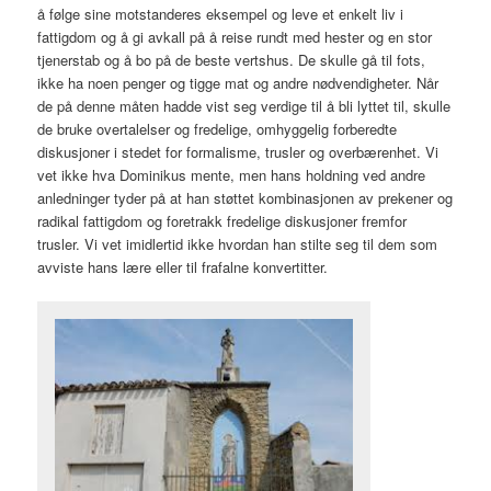
å følge sine motstanderes eksempel og leve et enkelt liv i
fattigdom og å gi avkall på å reise rundt med hester og en stor
tjenerstab og å bo på de beste vertshus. De skulle gå til fots,
ikke ha noen penger og tigge mat og andre nødvendigheter. Når
de på denne måten hadde vist seg verdige til å bli lyttet til, skulle
de bruke overtalelser og fredelige, omhyggelig forberedte
diskusjoner i stedet for formalisme, trusler og overbærenhet. Vi
vet ikke hva Dominikus mente, men hans holdning ved andre
anledninger tyder på at han støttet kombinasjonen av prekener og
radikal fattigdom og foretrakk fredelige diskusjoner fremfor
trusler. Vi vet imidlertid ikke hvordan han stilte seg til dem som
avviste hans lære eller til frafalne konvertitter.