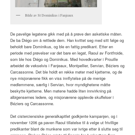
Bilde av St Dominikus i Fanjeaux
De pavelige legatene gikk med på å prøve den asketiske måten.
De ba Diégo om å rettlede dem. Han kvittet seg med sitt følge og
beholdt bare Dominikus, og ble en fattig predikant. Etter en
periode med prøvelser var det bare en legat, Raoul av Fontfroide,
som ble hos Diégo og Dominikus. Med hovedkvarter i Prouille
arbeidet de vekselvis i Fanjeaux, Montpellier, Servian, Béziers og
Carcassonne. Det ble holdt en rekke møter med kjetterne, og de
nye misjonærene fikk en viss innflytelse på de menige
medlemmene, særlig i Servian, hvor myndighetene måtte
beskytte kjetterne. Men møtene hadde liten innvirkning på
albigensernes ledere, og misjonærene opplevde skuffelser i
Béziers og Carcassonne.
Det cisterciensiske generalkapitlet godkjente kampanjen, og i
november 1206 ga paven Raoul tillatelse til å velge ut frivillige
predikanter blant de munkene som var ivrige etter å slutte seg til