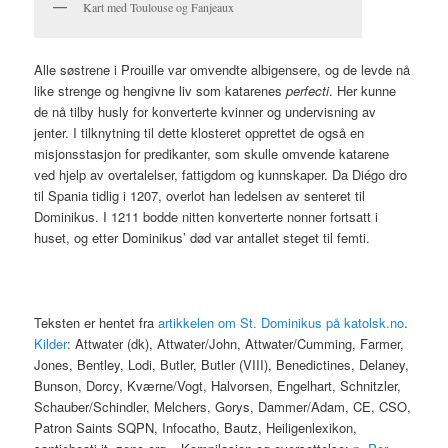
Kart med Toulouse og Fanjeaux
Alle søstrene i Prouille var omvendte albigensere, og de levde nå
like strenge og hengivne liv som katarenes
perfecti
. Her kunne
de nå tilby husly for konverterte kvinner og undervisning av
jenter. I tilknytning til dette klosteret opprettet de også en
misjonsstasjon for predikanter, som skulle omvende katarene
ved hjelp av overtalelser, fattigdom og kunnskaper. Da Diégo dro
til Spania tidlig i 1207, overlot han ledelsen av senteret til
Dominikus. I 1211 bodde nitten konverterte nonner fortsatt i
huset, og etter Dominikus’ død var antallet steget til femti.
Teksten er hentet fra
artikkelen om St. Dominikus på katolsk.no
.
Kilder
: Attwater (dk), Attwater/John, Attwater/Cumming, Farmer,
Jones, Bentley, Lodi, Butler, Butler (VIII), Benedictines, Delaney,
Bunson, Dorcy, Kværne/Vogt, Halvorsen, Engelhart, Schnitzler,
Schauber/Schindler, Melchers, Gorys, Dammer/Adam, CE, CSO,
Patron Saints SQPN, Infocatho, Bautz, Heiligenlexikon,