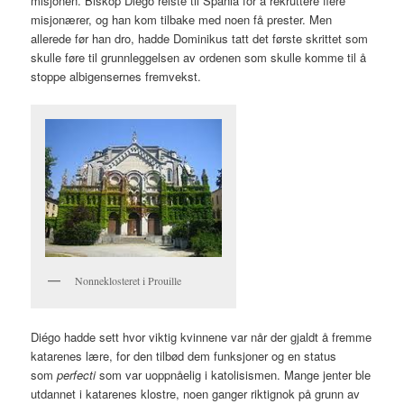
misjonen. Biskop Diégo reiste til Spania for å rekruttere flere
misjonærer, og han kom tilbake med noen få prester. Men
allerede før han dro, hadde Dominikus tatt det første skrittet som
skulle føre til grunnleggelsen av ordenen som skulle komme til å
stoppe albigensernes fremvekst.
Nonneklosteret i Prouille
Diégo hadde sett hvor viktig kvinnene var når der gjaldt å fremme
katarenes lære, for den tilbød dem funksjoner og en status
som
perfecti
som var uoppnåelig i katolisismen. Mange jenter ble
utdannet i katarenes klostre, noen ganger riktignok på grunn av