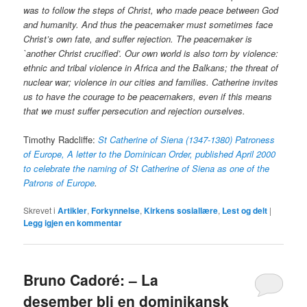
was to follow the steps of Christ, who made peace between God
and humanity. And thus the peacemaker must sometimes face
Christ’s own fate, and suffer rejection. The peacemaker is
`another Christ crucified’. Our own world is also torn by violence:
ethnic and tribal violence in Africa and the Balkans; the threat of
nuclear war; violence in our cities and families. Catherine invites
us to have the courage to be peacemakers, even if this means
that we must suffer persecution and rejection ourselves.
Timothy Radcliffe:
St Catherine of Siena (1347-1380) Patroness
of Europe,
A letter to the Dominican Order, published April 2000
to celebrate the naming of St Catherine of Siena as one of the
Patrons of Europe
.
Skrevet i
Artikler
,
Forkynnelse
,
Kirkens sosiallære
,
Lest og delt
|
Legg igjen en kommentar
Bruno Cadoré: – La
desember bli en dominikansk