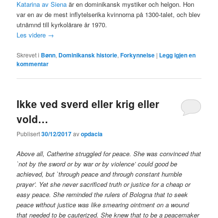
Katarina av Siena
är en dominikansk mystiker och helgon. Hon
var en av de mest inflytelserika kvinnorna på 1300-talet, och blev
utnämnd till kyrkolärare år 1970.
Les videre
→
Skrevet i
Bønn
,
Dominikansk historie
,
Forkynnelse
|
Legg igjen en
kommentar
Ikke ved sverd eller krig eller
vold…
Publisert
30/12/2017
av
opdacia
Above all, Catherine struggled for peace. She was convinced that
`not by the sword or by war or by violence’ could good be
achieved, but `through peace and through constant humble
prayer’. Yet she never sacrificed truth or justice for a cheap or
easy peace. She reminded the rulers of Bologna that to seek
peace without justice was like smearing ointment on a wound
that needed to be cauterized. She knew that to be a peacemaker