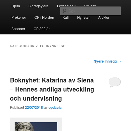
Gå
Gå
Hovedmeny
opdacia.org
Hjem
Bidragsytere
Lest og delt
Om oss
direkte
direkte
Søk
til
til
Prekener
OP i Norden
Kall
Nyheter
Artikler
hovedinnholdet
sekundærinnholdet
Dominikanerordenen i Norden
Abonner
OP 800 år
KATEGORIARKIV:
FORKYNNELSE
Innleggsnavigasjon
Nyere innlegg
→
Boknyhet: Katarina av Siena
– Hennes andliga utveckling
och undervisning
Publisert
22/07/2018
av
opdacia