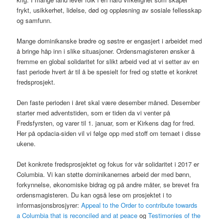
frykt, usikkerhet, lidelse, død og oppløsning av sosiale fellesskap
og samfunn.
Mange dominikanske brødre og søstre er engasjert i arbeidet med
å bringe håp inn i slike situasjoner. Ordensmagisteren ønsker å
fremme en global solidaritet for slikt arbeid ved at vi setter av en
fast periode hvert år til å be spesielt for fred og støtte et konkret
fredsprosjekt.
Den faste perioden i året skal være desember måned. Desember
starter med adventstiden, som er tiden da vi venter på
Fredsfyrsten, og varer til 1. januar, som er Kirkens dag for fred.
Her på opdacia-siden vil vi følge opp med stoff om temaet i disse
ukene.
Det konkrete fredsprosjektet og fokus for vår solidaritet i 2017 er
Columbia. Vi kan støtte dominikanernes arbeid der med bønn,
forkynnelse, økonomiske bidrag og på andre måter, se brevet fra
ordensmagisteren. Du kan også lese om prosjektet i to
informasjonsbrosjyrer:
Appeal to the Order to contribute towards
a Columbia that is reconciled and at peace
og
Testimonies of the