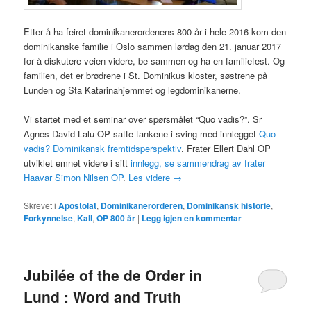
Etter å ha feiret dominikanerordenens 800 år i hele 2016 kom den
dominikanske familie i Oslo sammen lørdag den 21. januar 2017
for å diskutere veien videre, be sammen og ha en familiefest. Og
familien, det er brødrene i St. Dominikus kloster, søstrene på
Lunden og Sta Katarinahjemmet og legdominikanerne.
Vi startet med et seminar over spørsmålet “Quo vadis?”. Sr
Agnes David Lalu OP satte tankene i sving med innlegget
Quo
vadis? Dominikansk fremtidsperspektiv
. Frater Ellert Dahl OP
utviklet emnet videre i sitt
innlegg, se sammendrag av frater
Haavar Simon Nilsen OP
.
Les videre
→
Skrevet i
Apostolat
,
Dominikanerorderen
,
Dominikansk historie
,
Forkynnelse
,
Kall
,
OP 800 år
|
Legg igjen en kommentar
Jubilée of the de Order in
Lund : Word and Truth