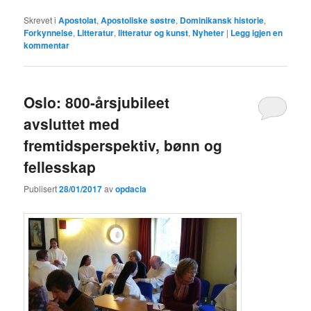
Skrevet i
Apostolat
,
Apostoliske søstre
,
Dominikansk historie
,
Forkynnelse
,
Litteratur
,
litteratur og kunst
,
Nyheter
|
Legg igjen en
kommentar
Oslo: 800-årsjubileet
avsluttet med
fremtidsperspektiv, bønn og
fellesskap
Publisert
28/01/2017
av
opdacia