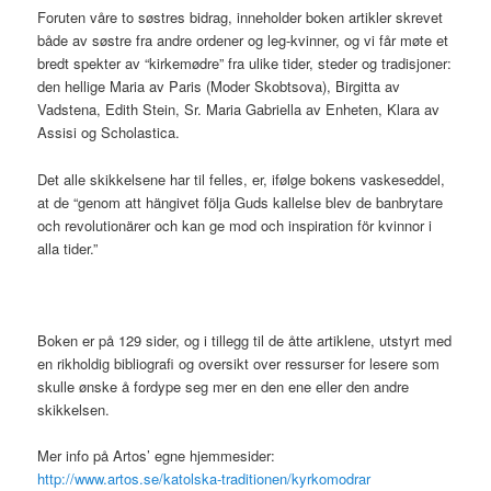
Foruten våre to søstres bidrag, inneholder boken artikler skrevet
både av søstre fra andre ordener og leg-kvinner, og vi får møte et
bredt spekter av “kirkemødre” fra ulike tider, steder og tradisjoner:
den hellige Maria av Paris (Moder Skobtsova), Birgitta av
Vadstena, Edith Stein, Sr. Maria Gabriella av Enheten, Klara av
Assisi og Scholastica.
Det alle skikkelsene har til felles, er, ifølge bokens vaskeseddel,
at de “genom att hängivet följa Guds kallelse blev de banbrytare
och revolutionärer och kan ge mod och inspiration för kvinnor i
alla tider.”
Boken er på 129 sider, og i tillegg til de åtte artiklene, utstyrt med
en rikholdig bibliografi og oversikt over ressurser for lesere som
skulle ønske å fordype seg mer en den ene eller den andre
skikkelsen.
Mer info på Artos’ egne hjemmesider:
http://www.artos.se/katolska-traditionen/kyrkomodrar